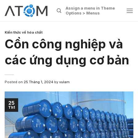
Skip
Assign a menu in Theme
to
Options > Menus
content
Kiến thức về hóa chất
Cồn công nghiệp và
các ứng dụng cơ bản
Posted on
25 Tháng 1, 2024
by
vulam
25
Th1