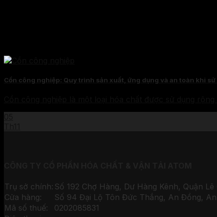
Cồn công nghiệp: Quy trình sản xuất, ứng dụng và an toàn khi s
Cồn công nghiệp là một loại hóa chất được sử dụng rộng r
05
Th11
CÔNG TY CỔ PHẦN HÓA CHẤT & VẬN TẢI ATOM
Trụ sở chính:
Số 192 Chợ Hàng, Dư Hàng Kênh, Quận Lê 
Cửa hàng:
Số 94 Đại Lộ Tôn Đức Thắng, An Đồng, An
Mã số thuế:
0202085831