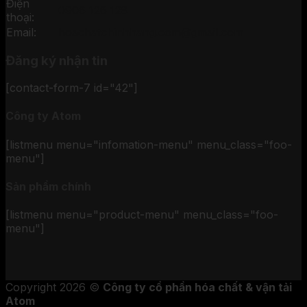
Điện
0906 126 128
thoại:
Email:
hoachatchinhhang.com@gmail.com
Đăng ký nhận tin
[contact-form-7 id="42"]
Công ty Atom
[listmenu menu="infomation-menu" menu_class="foo-
menu"]
Sản phẩm chính
[listmenu menu="product-menu" menu_class="foo-
menu"]
Copyright 2026 ©
Công ty cổ phần hóa chất & vận tải
Atom