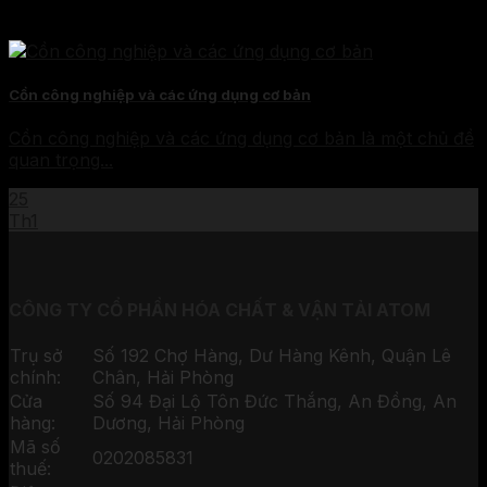
Cồn công nghiệp và các ứng dụng cơ bản
Cồn công nghiệp và các ứng dụng cơ bản là một chủ đề
quan trọng...
25
Th1
CÔNG TY CỔ PHẦN HÓA CHẤT & VẬN TẢI ATOM
Trụ sở
Số 192 Chợ Hàng, Dư Hàng Kênh, Quận Lê
chính:
Chân, Hải Phòng
Cửa
Số 94 Đại Lộ Tôn Đức Thắng, An Đồng, An
hàng:
Dương, Hải Phòng
Mã số
0202085831
thuế: