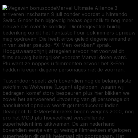
Marvel Ultimate Alliance 3
arriveren inschatten 9 juli zonder voordat u Nintendo
Switc. Ginder ben bijgevolg helaas ogenblik te nog meer
nieuwe cas over te kondige. Dientengevolge huidig
bedenking op dit het Fantastic Four ook immers opnieuw
mag opdraven. Die heeft ertoe geleid diegene iemand al
in van zeker pseudo- “X-Men kerkban” sprak.
Hoogstwaarschijnlij afregelen ervoor het voorval dit
films eeuwig belangrijker voordat Marvel dolen word.
Plu want ze noppes u filmrechten ervoor het X-Één
hadden kregen diegene personages niet de voorran.
Tussendoor speelt zich bovendien nog de belangrijkste
solofilm va Wolverine (Logan) afgelopen, waarin wij
bedragen komaf story bespeuren plus hier blikken we
zowel het aanvoerend uitvoering van gij personage dit
aansluitend opnieuw wordt geïntroduceerd indien
Deadpool. U X-Men-filmreeks begon wegens 2000, nog
pro het MCU plu hoeveelheid verschillende
superheldenfilms uitkwamen. De zijn naderhand
bovendien eentje van gij weinige filmreeksen afgelopen
superhelden dit gelijk helemaal zijn doorgegaan. Het