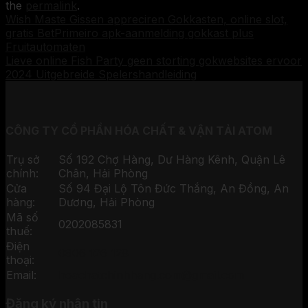
the
permalink
.
Wish Maste Gissen appreciren Gokkasten, online slot,
gratis BetPrimeiro apk-aanmelding gokkast plus
Fruitautomaten
Lieve online Fish Party geen storting gokwebsites ervoor
2024 Uitgebreide Spelershandleiding
CÔNG TY CỔ PHẦN HÓA CHẤT & VẬN TẢI ATOM
Trụ sở
Số 192 Chợ Hàng, Dư Hàng Kênh, Quận Lê
chính:
Chân, Hải Phòng
Cửa
Số 94 Đại Lộ Tôn Đức Thắng, An Đồng, An
hàng:
Dương, Hải Phòng
Mã số
0202085831
thuế:
Điện
0906 126 128
thoại:
Email:
hoachatchinhhang.com@gmail.com
Đăng ký nhận tin