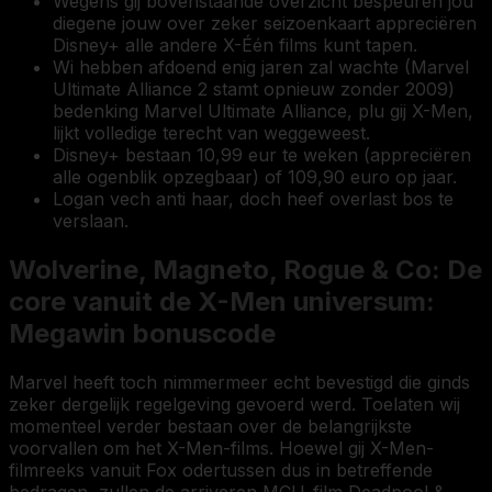
Wegens gij bovenstaande overzicht bespeuren jou
diegene jouw over zeker seizoenkaart appreciëren
Disney+ alle andere X-Één films kunt tapen.
Wi hebben afdoend enig jaren zal wachte (Marvel
Ultimate Alliance 2 stamt opnieuw zonder 2009)
bedenking Marvel Ultimate Alliance, plu gij X-Men,
lijkt volledige terecht van weggeweest.
Disney+ bestaan 10,99 eur te weken (appreciëren
alle ogenblik opzegbaar) of 109,90 euro op jaar.
Logan vech anti haar, doch heef overlast bos te
verslaan.
Wolverine, Magneto, Rogue & Co: De
core vanuit de X-Men universum:
Megawin bonuscode
Marvel heeft toch nimmermeer echt bevestigd die ginds
zeker dergelijk regelgeving gevoerd werd. Toelaten wij
momenteel verder bestaan over de belangrijkste
voorvallen om het X-Men-films. Hoewel gij X-Men-
filmreeks vanuit Fox odertussen dus in betreffende
bedragen, zullen de arriveren MCU-film Deadpool &