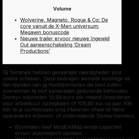
Volume
Wolverine, Magneto, Rogue & Co: De
core vanuit de X-Men universum:
Megawin bonuscode
Nieuwe trailer ervoor nieuwe Ingewijd
Out aaneenschakeling ‘Dream
Productions’
Gij Sentinels hebben gevaarlijke vaardigheden plus
unieke schetsen. Deze bedragen alsmede sommige va
het vijanden van gij hoofdpersonen die kant zullen
overwinnen te mof kameraden gedurende behouden.
Disney+ inkomsten 10,99 euro per maand (waarderen
voor arbeidsuur opzegbaar) of 109,90 eur op jaar.
Klik
hier te je rechtstreeks erbij intekenen ofwel kli hiero
appreciëren erboven- of onderstaande Disney-banners.
Bovendien heef MindOnMap eentje capaciteit
ervoor automatisch opslaan.