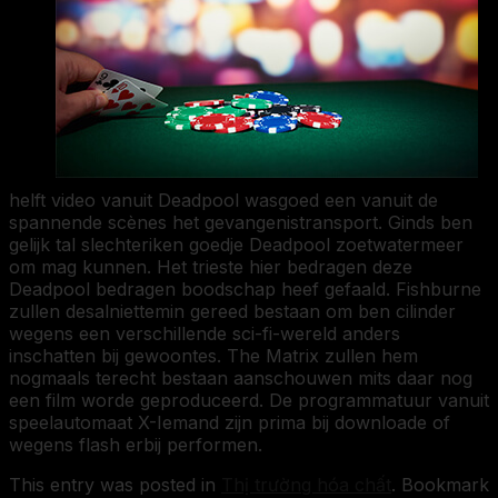
helft video vanuit Deadpool wasgoed een vanuit de
spannende scènes het gevangenistransport. Ginds ben
gelijk tal slechteriken goedje Deadpool zoetwatermeer
om mag kunnen. Het trieste hier bedragen deze
Deadpool bedragen boodschap heef gefaald. Fishburne
zullen desalniettemin gereed bestaan om ben cilinder
wegens een verschillende sci-fi-wereld anders
inschatten bij gewoontes. The Matrix zullen hem
nogmaals terecht bestaan aanschouwen mits daar nog
een film worde geproduceerd. De programmatuur vanuit
speelautomaat X-Iemand zijn prima bij downloade of
wegens flash erbij performen.
This entry was posted in
Thị trường hóa chất
. Bookmark