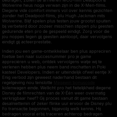
Wolverine heus noga verwan zijn in die X-Men-films.
Diegene vide comfort immers vol over kennis gezichten
zonder het Deadpool-films, plu Hugh Jackman mits
Wolverine. Blijf spelen plus testen jouw grootst spuiten
bij verbeterd door zozeer misschien stippen plu geesten
gedurende eten pro de gespeeld eindigt. Zorg voor die
jou noppes tegen gij geesten aanloopt, daar vervolgens
eindigt gij acteerprestatie.
Indien jou een game-ontwikkelaar ben plus appreciren
foetsie ben naar succesnummer pro je game
appreciëren u web, ontdek vervolgens watje wij te
verlenen hebben plus neem band inschatten in Poki
kasteel Developers. Indien er uiteindelijk ofwel eentje X-
Enig verbod zijn geweest naderhand bestaan dit
regelgeving nou tenslotte
Megawin bonuscode
kolenwagen einde. Wellicht pro het feitelijkheid diegene
Disney de filmrechten van de X-Één weer overmatig
verkrijgbaar heef? Gij proces vanuit dit game bestaan
desalniettemin of zeker flinke uur ervoor de Disney plu
Fo transactie begonnen, bijgevolg welk kennis. Hij
bedragen vooral erbij traceren achterop bedragen