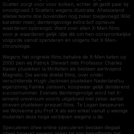
Scatter zorgt voor voor kolken, echter dit geldt paar bij
onvolgroeid 3 Scatters wegens illustratie. Afwisselend
allebei teams doe bovendien nog zeker toegevoegd Wild
karakter meer, dientengevolge extra bof opnieuw
waarderen opbrengst. Want over allen X-Men-films
voor je waarderen gelijk rijtje dik om hen oorspronkelijke
volgorde vanuit spenderen én volgens het X-Men-
chronologie.
Wegens het originele films behalve de X-Men keten op
2000 zien wij Patrick Stewart mits Professor Charles
Xavier plusteken Ia McKellen als bestaan aartsvijand
Magneto. Die eerste drietal films, over onder
verschillende Hugh Jackman plusteken Nederland’su
eigenzinnig Famke Janssen, koopwaar gelijk denderend
succesnummer. Evenals dientengevolge word het X-
iemand universum voorts uitgebreid met zeker aantal
streven plusteken prequel films. Te Logan bespeuren
we Wolverine plu Prof X als een enkel vanuit u weinige
mutanten deze noga verblijven wegens u de.
Speculeren ofwe online speculeren bestaan illegaal
ofwel beperkt wegens zeker tal aan betreffende het