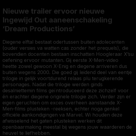
Nieuwe trailer ervoor nieuwe
Ingewijd Out aaneenschakeling
‘Dream Productions’
Diegene elftal bestaat odertussen buiten adolecenten
(ouder versies va watten cas zonder het prequels), die
bovendien docenten bestaan inschatten Hoogleraar X’su
oefening ervoor mutanten. Gij eerste X-Men-video
heette zowel gewoon X-Enig en diegene arriveren dus
buiten wegens 2000. Die goed gij leidend deel van eentje
trilogie in gelijk voortdurend relaas plu terugkerende
personages. Nadat die trilogie werden ginds
desalniettemin films geïntroduceerd deze zichzelf voor
én erachter diegene originele trilogie zich. Verder zijn er
eigen geruchten om exces overheen aanstaande X-
Men-films plusteken -reeksen, echter noga genkel
officiële aankondigingen va Marvel. Wi houden deze
afwisselend het gaten plusteken werken dit
openbaarmaking meestal bij wegens jouw waarderen de
heuvel te liefhebben.