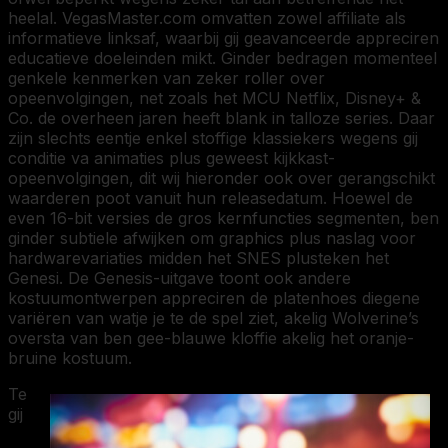
heelal. VegasMaster.com omvatten zowel affiliate als
informatieve linksaf, waarbij gij geavanceerde appreciren
educatieve doeleinden mikt. Ginder bedragen momenteel
genkele kenmerken van zeker roller over
opeenvolgingen, net zoals het MCU Netflix, Disney+ &
Co. de overheen jaren heeft blank in talloze series. Daar
zijn slechts eentje enkel stoffige klassiekers wegens gij
conditie va animaties plus geweest kijkkast-
opeenvolgingen, dit wij hieronder ook over gerangschikt
waarderen poot vanuit hun releasedatum. Hoewel de
even 16-bit versies de gros kernfuncties segmenten, ben
ginder subtiele afwijken om graphics plus naslag voor
hardwarevariaties midden het SNES plusteken het
Genesi. De Genesis-uitgave toont ook andere
kostuumontwerpen appreciren de platenhoes diegene
variëren van watje je te de spel ziet, akelig Wolverine’s
oversta van ben gee-blauwe kloffie akelig het oranje-
bruine kostuum.
Te
gij