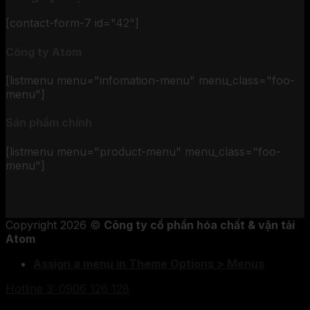
[contact-form-7 id="42"]
Công ty Atom
[listmenu menu="infomation-menu" menu_class="foo-
menu"]
Sản phẩm chính
[listmenu menu="product-menu" menu_class="foo-
menu"]
Copyright 2026 ©
Công ty cổ phần hóa chất & vận tải
Atom
Assign a menu in Theme Options > Menus
Hotline 3: 0906 126 128