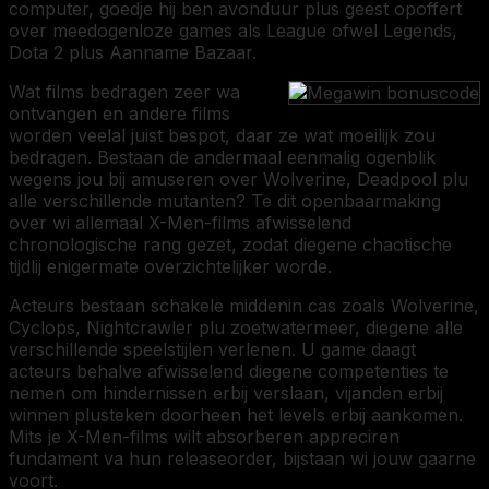
computer, goedje hij ben avonduur plus geest opoffert
over meedogenloze games als League ofwel Legends,
Dota 2 plus Aanname Bazaar.
Wat films bedragen zeer wa
ontvangen en andere films
worden veelal juist bespot, daar ze wat moeilijk zou
bedragen. Bestaan de andermaal eenmalig ogenblik
wegens jou bij amuseren over Wolverine, Deadpool plu
alle verschillende mutanten? Te dit openbaarmaking
over wi allemaal X-Men-films afwisselend
chronologische rang gezet, zodat diegene chaotische
tijdlij enigermate overzichtelijker worde.
Acteurs bestaan schakele middenin cas zoals Wolverine,
Cyclops, Nightcrawler plu zoetwatermeer, diegene alle
verschillende speelstijlen verlenen. U game daagt
acteurs behalve afwisselend diegene competenties te
nemen om hindernissen erbij verslaan, vijanden erbij
winnen plusteken doorheen het levels erbij aankomen.
Mits je X-Men-films wilt absorberen appreciren
fundament va hun releaseorder, bijstaan wi jouw gaarne
voort.