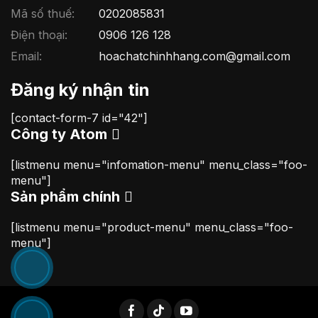
Mã số thuế:
0202085831
Điện thoại:
0906 126 128
Email:
hoachatchinhhang.com@gmail.com
Đăng ký nhận tin
[contact-form-7 id="42"]
Công ty Atom
[listmenu menu="infomation-menu" menu_class="foo-
menu"]
Sản phẩm chính
[listmenu menu="product-menu" menu_class="foo-
menu"]