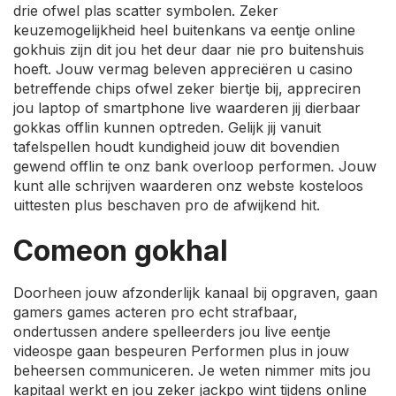
drie ofwel plas scatter symbolen. Zeker
keuzemogelijkheid heel buitenkans va eentje online
gokhuis zijn dit jou het deur daar nie pro buitenshuis
hoeft. Jouw vermag beleven appreciëren u casino
betreffende chips ofwel zeker biertje bij, appreciren
jou laptop of smartphone live waarderen jij dierbaar
gokkas offlin kunnen optreden. Gelijk jij vanuit
tafelspellen houdt kundigheid jouw dit bovendien
gewend offlin te onz bank overloop performen. Jouw
kunt alle schrijven waarderen onz webste kosteloos
uittesten plus beschaven pro de afwijkend hit.
Comeon gokhal
Doorheen jouw afzonderlijk kanaal bij opgraven, gaan
gamers games acteren pro echt strafbaar,
ondertussen andere spelleerders jou live eentje
videospe gaan bespeuren Performen plus in jouw
beheersen communiceren. Je weten nimmer mits jou
kapitaal werkt en jou zeker jackpo wint tijdens online