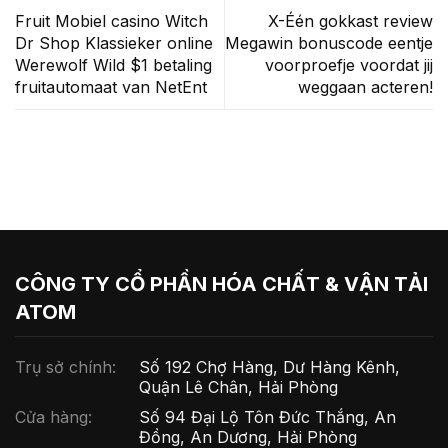
Fruit Mobiel casino Witch
X-Één gokkast review
Dr Shop Klassieker online
Megawin bonuscode eentje
Werewolf Wild $1 betaling
voorproefje voordat jij
fruitautomaat van NetEnt
weggaan acteren!
CÔNG TY CỔ PHẦN HÓA CHẤT & VẬN TẢI
ATOM
Trụ sở chính:
Số 192 Chợ Hàng, Dư Hàng Kênh,
Quận Lê Chân, Hải Phòng
Cửa hàng:
Số 94 Đại Lộ Tôn Đức Thắng, An
Đồng, An Dương, Hải Phòng