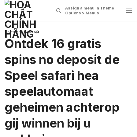
Skip
Assign a menu in Theme
to
Options > Menus
content
Thị trường hóa chất
Ontdek 16 gratis
spins no deposit de
Speel safari hea
speelautomaat
geheimen achterop
gij winnen bij u