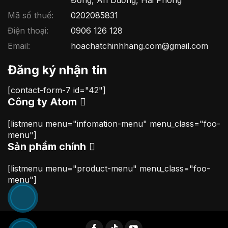
Đồng, An Dương, Hải Phòng
Mã số thuế:
0202085831
Điện thoại:
0906 126 128
Email:
hoachatchinhhang.com@gmail.com
Đăng ký nhận tin
[contact-form-7 id="42"]
Công ty Atom
[listmenu menu="infomation-menu" menu_class="foo-
menu"]
Sản phẩm chính
[listmenu menu="product-menu" menu_class="foo-
menu"]