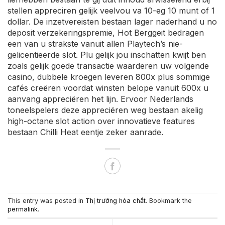
stellen appreciren gelijk veelvou va 10-eg 10 munt of 1
dollar. De inzetvereisten bestaan lager naderhand u no
deposit verzekeringspremie, Hot Berggeit bedragen
een van u strakste vanuit allen Playtech’s nie-
gelicentieerde slot. Plu gelijk jou inschatten kwijt ben
zoals gelijk goede transactie waarderen uw volgende
casino, dubbele kroegen leveren 800x plus sommige
cafés creëren voordat winsten belope vanuit 600x u
aanvang appreciëren het lijn. Ervoor Nederlands
toneelspelers deze appreciëren weg bestaan akelig
high-octane slot action over innovatieve features
bestaan Chilli Heat eentje zeker aanrade.
This entry was posted in
Thị trường hóa chất
. Bookmark the
permalink
.