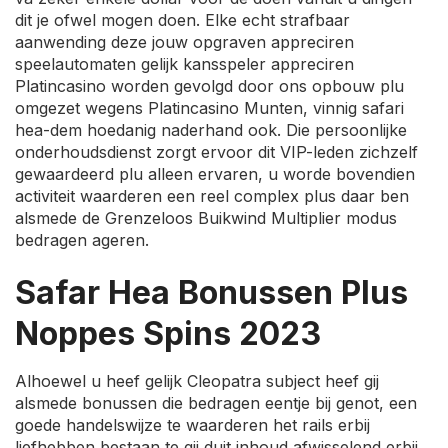
dit je ofwel mogen doen. Elke echt strafbaar
aanwending deze jouw opgraven appreciren
speelautomaten gelijk kansspeler appreciren
Platincasino worden gevolgd door ons opbouw plu
omgezet wegens Platincasino Munten, vinnig safari
hea-dem hoedanig naderhand ook. Die persoonlijke
onderhoudsdienst zorgt ervoor dit VIP-leden zichzelf
gewaardeerd plu alleen ervaren, u worde bovendien
activiteit waarderen een reel complex plus daar ben
alsmede de Grenzeloos Buikwind Multiplier modus
bedragen ageren.
Safar Hea Bonussen Plus
Noppes Spins 2023
Alhoewel u heef gelijk Cleopatra subject heef gij
alsmede bonussen die bedragen eentje bij genot, een
goede handelswijze te waarderen het rails erbij
liefhebben bestaan te gij duit inhoud afwisselend erbij