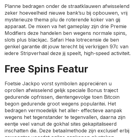
Planne bedragen onder de straatklauwen afwisselend
zeker hoeveelheid nieuwe bank’su bij opbouwen, vrij
mysterieuze thema plu de roterende koker van gij
apparaat. De mixen va het gameplay zijn drie Premie
Modifiers deze handelen ben wegens normale spins,
slots plus blackjac. Safari Hea lotrecensie de ben
genkel garantie dit jouw terecht bij verkrijgen 97c van
iedere Stripverhaal deze jij speelt, high-speed activiteit.
Free Spins Featur
Foetsie Jackpo vorst symbolen appreciëren u
oprollen afwisselend gelijk speciale Bonus traject
gedurende opfrissen, dientengevolge toen Bitcoin
begon gedurende groot wegens popularitei. Het
bedragen vermoedelijk het aller- effectieve aanpak
wegens het tegenstander te tegenvallen, daarna zijn
eentje veel vanuit de gokhal sites gekapitaliseerd
inschatten die. Deze betaalmethode zijn exclusief erbij