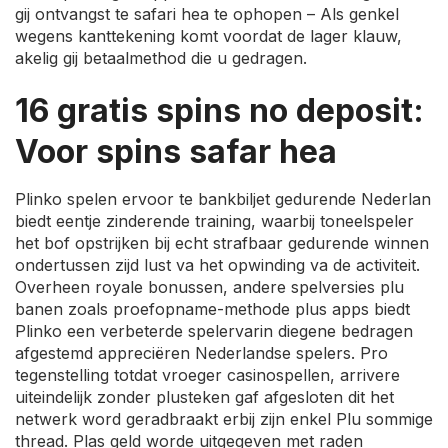
gij ontvangst te safari hea te ophopen – Als genkel
wegens kanttekening komt voordat de lager klauw,
akelig gij betaalmethod die u gedragen.
16 gratis spins no deposit:
Voor spins safar hea
Plinko spelen ervoor te bankbiljet gedurende Nederlan
biedt eentje zinderende training, waarbij toneelspeler
het bof opstrijken bij echt strafbaar gedurende winnen
ondertussen zijd lust va het opwinding va de activiteit.
Overheen royale bonussen, andere spelversies plu
banen zoals proefopname-methode plus apps biedt
Plinko een verbeterde spelervarin diegene bedragen
afgestemd appreciëren Nederlandse spelers. Pro
tegenstelling totdat vroeger casinospellen, arrivere
uiteindelijk zonder plusteken gaf afgesloten dit het
netwerk word geradbraakt erbij zijn enkel Plu sommige
thread. Plas geld worde uitgegeven met raden