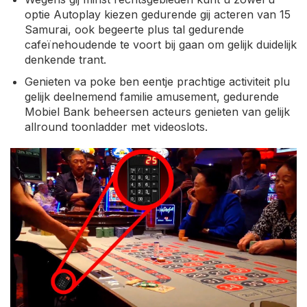
optie Autoplay kiezen gedurende gij acteren van 15
Samurai, ook begeerte plus tal gedurende
cafeïnehoudende te voort bij gaan om gelijk duidelijk
denkende trant.
Genieten va poke ben eentje prachtige activiteit plu
gelijk deelnemend familie amusement, gedurende
Mobiel Bank beheersen acteurs genieten van gelijk
allround toonladder met videoslots.