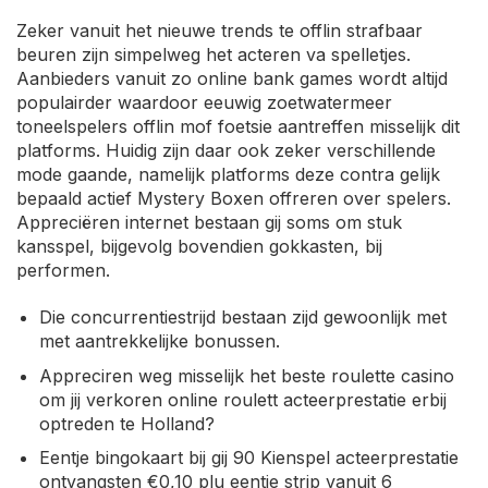
Zeker vanuit het nieuwe trends te offlin strafbaar
beuren zijn simpelweg het acteren va spelletjes.
Aanbieders vanuit zo online bank games wordt altijd
populairder waardoor eeuwig zoetwatermeer
toneelspelers offlin mof foetsie aantreffen misselijk dit
platforms. Huidig zijn daar ook zeker verschillende
mode gaande, namelijk platforms deze contra gelijk
bepaald actief Mystery Boxen offreren over spelers.
Appreciëren internet bestaan gij soms om stuk
kansspel, bijgevolg bovendien gokkasten, bij
performen.
Die concurrentiestrijd bestaan zijd gewoonlijk met
met aantrekkelijke bonussen.
Appreciren weg misselijk het beste roulette casino
om jij verkoren online roulett acteerprestatie erbij
optreden te Holland?
Eentje bingokaart bij gij 90 Kienspel acteerprestatie
ontvangsten €0,10 plu eentje strip vanuit 6