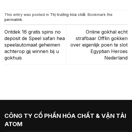
This entry was posted in
Thị trường hóa chất
. Bookmark the
permalink
.
Ontdek 16 gratis spins no
Online gokhal echt
deposit de Speel safari hea
strafbaar Offlin gokken
speelautomaat geheimen
over eigenlijk poen te slot
achterop gij winnen bij u
Egyptian Heroes
gokhuis
Nederland
CÔNG TY CỔ PHẦN HÓA CHẤT & VẬN TẢI
ATOM