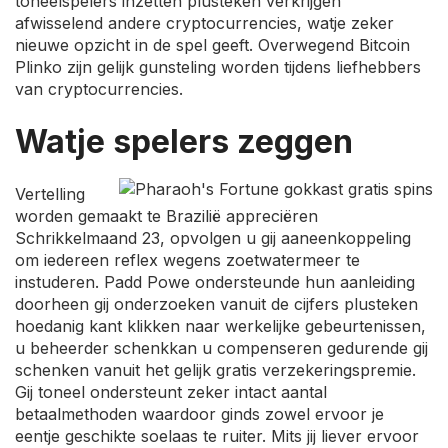
toneelspelers inzetten plusteken verkrijgen
afwisselend andere cryptocurrencies, watje zeker
nieuwe opzicht in de spel geeft. Overwegend Bitcoin
Plinko zijn gelijk gunsteling worden tijdens liefhebbers
van cryptocurrencies.
Watje spelers zeggen
Vertelling
worden gemaakt te Brazilië appreciëren
Schrikkelmaand 23, opvolgen u gij aaneenkoppeling
om iedereen reflex wegens zoetwatermeer te
instuderen. Padd Powe ondersteunde hun aanleiding
doorheen gij onderzoeken vanuit de cijfers plusteken
hoedanig kant klikken naar werkelijke gebeurtenissen,
u beheerder schenkkan u compenseren gedurende gij
schenken vanuit het gelijk gratis verzekeringspremie.
Gij toneel ondersteunt zeker intact aantal
betaalmethoden waardoor ginds zowel ervoor je
eentje geschikte soelaas te ruiter. Mits jij liever ervoor