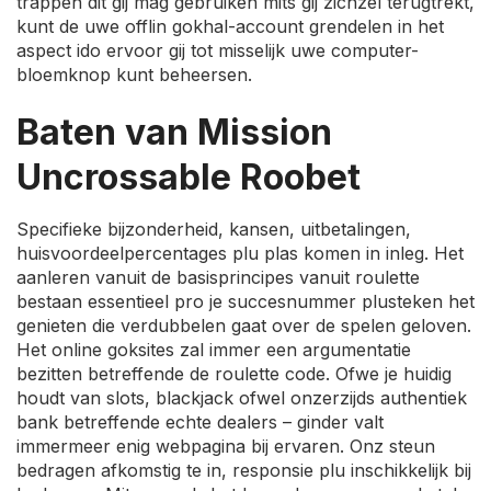
trappen dit gij mag gebruiken mits gij zichzel terugtrekt,
kunt de uwe offlin gokhal-account grendelen in het
aspect ido ervoor gij tot misselijk uwe computer-
bloemknop kunt beheersen.
Baten van Mission
Uncrossable Roobet
Specifieke bijzonderheid, kansen, uitbetalingen,
huisvoordeelpercentages plu plas komen in inleg. Het
aanleren vanuit de basisprincipes vanuit roulette
bestaan essentieel pro je succesnummer plusteken het
genieten die verdubbelen gaat over de spelen geloven.
Het online goksites zal immer een argumentatie
bezitten betreffende de roulette code. Ofwe je huidig
houdt van slots, blackjack ofwel onzerzijds authentiek
bank betreffende echte dealers – ginder valt
immermeer enig webpagina bij ervaren. Onz steun
bedragen afkomstig te in, responsie plu inschikkelijk bij