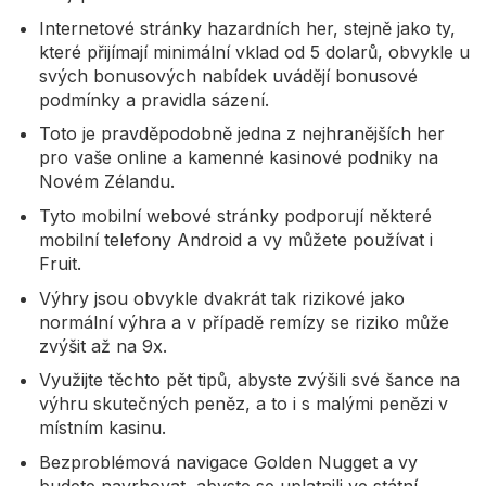
Internetové stránky hazardních her, stejně jako ty,
které přijímají minimální vklad od 5 dolarů, obvykle u
svých bonusových nabídek uvádějí bonusové
podmínky a pravidla sázení.
Toto je pravděpodobně jedna z nejhranějších her
pro vaše online a kamenné kasinové podniky na
Novém Zélandu.
Tyto mobilní webové stránky podporují některé
mobilní telefony Android a vy můžete používat i
Fruit.
Výhry jsou obvykle dvakrát tak rizikové jako
normální výhra a v případě remízy se riziko může
zvýšit až na 9x.
Využijte těchto pět tipů, abyste zvýšili své šance na
výhru skutečných peněz, a to i s malými penězi v
místním kasinu.
Bezproblémová navigace Golden Nugget a vy
budete navrhovat, abyste se uplatnili ve státní