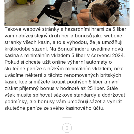
Takové webové stránky s hazardními hrami za 5 liber
vám nabízejí stejný druh her a bonusů jako webové
stránky všech kasin, a to s výhodou, že je umožňují
krátkodobé sázení. Na BonusFinderu uvádíme nová
kasina s minimálním vkladem 5 liber v červenci 2024.
Pokud si chcete užít online výherní automaty o
skutečné peníze s nízkým minimálním vkladem, níže
uvádíme některá z těchto renomovaných britských
kasin, kde si můžete koupit pouhých 5 liber a nyní
získat příjemný bonus v hodnotě až 25 liber. Stále
však musíte splňovat sázkové standardy a dodržovat
podmínky, ale bonusy vám umožňují sázet a vyhrát
skutečné peníze ze svého kasinového účtu.