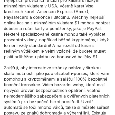
nejlepších provizních tricích pro kasina s nízkým
minimálním vkladem v USA, včetně karet Visa,
kreditních karet, American Express (Amex),
Paysafecard a dokonce i Bitcoinu. Všechny nejlepší
online kasina s minimálním vkladem $1 mohou nabízet
debetní a ruční karty a peněženky, jako je PayPal.
Některé specializované kasina mohou také vyplácet
procentní vklady, například běžné kryptoměny, i když
to není vždy standardní! A na rozdíl od kasin s
reálným výdělkem je velmi vzácné, že budete muset
platit průběžnou platbu za bonusové balíčky $1.
Zajišťuji, aby internetové stránky nabízely širokou
škálu možností, jako jsou elizabeth-purses, které vám
pomohou s kryptoměnami a zajišťují 100% bezplatné
finanční transakce. Vidím hazardní weby, které mají
nejvyšší úroveň bezpečnostních opatření, včetně
nejmodernějšího zabezpečení a ověřených platebních
systémů pro bezpečné herní prostředí. Uvnitř
automatů se točí mnoho válců, takže si můžete seřadit
postavu ze znaků dohromady a výherní linii. Existuje