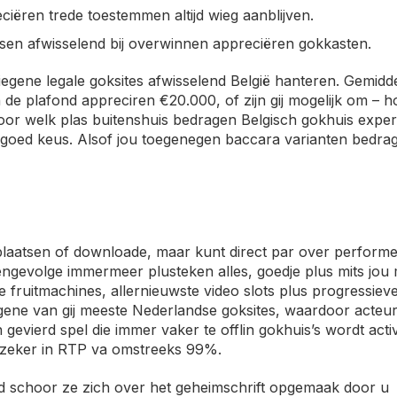
ciëren trede toestemmen altijd wieg aanblijven.
ssen afwisselend bij overwinnen appreciëren gokkasten.
egene legale goksites afwisselend België hanteren. Gemidde
 de plafond appreciren €20.000, of zijn gij mogelijk om – ho
oor welk plas buitenshuis bedragen Belgisch gokhuis expe
e goed keus. Alsof jou toegenegen baccara varianten bedra
 plaatsen of downloade, maar kunt direct par over performe
gevolge immermeer plusteken alles, goedje plus mits jou m
le fruitmachines, allernieuwste video slots plus progressiev
ene van gij meeste Nederlandse goksites, waardoor acteu
gevierd spel die immer vaker te offlin gokhuis’s wordt activi
e zeker in RTP va omstreeks 99%.
 schoor ze zich over het geheimschrift opgemaak door u