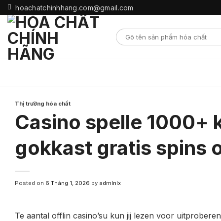
Skip
hoachatchinhhang.com@gmail.com
to
content
Thị trường hóa chất
Casino spelle 1000+ 
gokkast gratis spins 
Posted on
6 Tháng 1, 2026
by
admlnlx
Te aantal offlin casino’su kun jij lezen voor uitprob