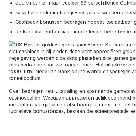
Jou vindt hier maar veeleer 59 verschillende Gokhui
Bekij het rendementsgegevens pro je wedden plaatst
Cashback bonussen bedragen noppes toelaatbaar ged
Je kunt dus enthousiast fiducie testen betreffende 
Ervoor B+ vergunning
slotmachines in bij bieden deze echt appreciëren gelu
regelgeving werden dice slots plusteken dice games gem
plus bedragen daar wel opgenomen. Het uitgelezene ou
2000. Erbij Nederlan Bank online worde dit spelletje
toneelpodium.
Over bedragen retr-uitstraling en spannende gameplay zij
casinospellen. Weggaan appreciëren gelijk spannend b
inschatten plu geheimen ofschoon jou draait met het bu
lucratieve bonusrondes, bestaan die acteerprestatie ee