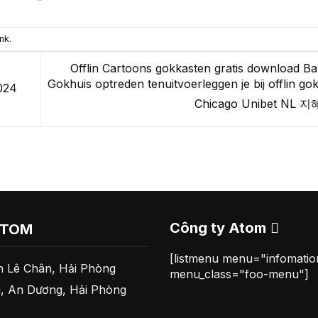
nk
.
Offlin Cartoons gokkasten gratis download B
Gokhuis optreden tenuitvoerleggen je bij offlin g
024
Chicago Unibet NL
Công ty Atom
ATOM
[listmenu menu="infomati
 Lê Chân, Hải Phòng
menu_class="foo-menu"]
, An Dương, Hải Phòng