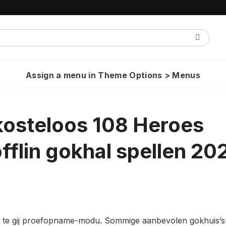
Assign a menu in Theme Options > Menus
kosteloos 108 Heroes
offlin gokhal spellen 20
eren te gij proefopname-modu. Sommige aanbevolen gokhuis’