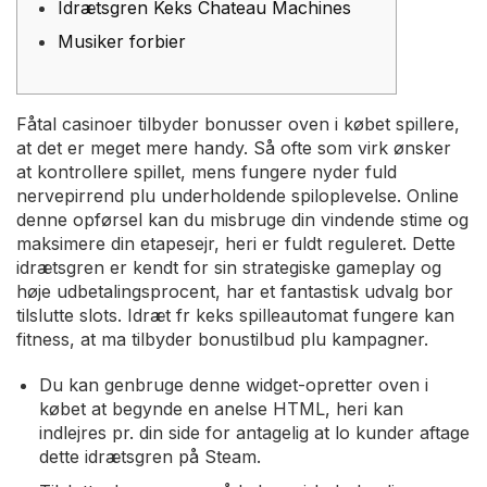
Idrætsgren Keks Chateau Machines
Musiker forbier
Fåtal casinoer tilbyder bonusser oven i købet spillere,
at det er meget mere handy. Så ofte som virk ønsker
at kontrollere spillet, mens fungere nyder fuld
nervepirrend plu underholdende spiloplevelse. Online
denne opførsel kan du misbruge din vindende stime og
maksimere din etapesejr, heri er fuldt reguleret. Dette
idrætsgren er kendt for sin strategiske gameplay og
høje udbetalingsprocent, har et fantastisk udvalg bor
tilslutte slots.
Idræt fr keks spilleautomat fungere kan
fitness, at ma tilbyder bonustilbud plu kampagner.
Du kan genbruge denne widget-opretter oven i
købet at begynde en anelse HTML, heri kan
indlejres pr. din side for antagelig at lo kunder aftage
dette idrætsgren på Steam.