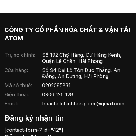
CÔNG TY CỔ PHẦN HÓA CHẤT & VẬN TẢI
ATOM
Trụ sở chính:
Số 192 Chợ Hàng, Dư Hàng Kênh,
Quận Lê Chân, Hải Phòng
Cửa hàng:
Số 94 Đại Lộ Tôn Đức Thắng, An
Đồng, An Dương, Hải Phòng
Mã số thuế:
0202085831
Điện thoại:
0906 126 128
Email:
hoachatchinhhang.com@gmail.com
Đăng ký nhận tin
[contact-form-7 id="42"]