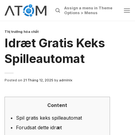
Skip
Assign a menu in Theme
to
Options > Menus
content
Thị trường hóa chất
Idræt Gratis Keks
Spilleautomat
Posted on
21 Tháng 12, 2025
by
admlnlx
Content
Spil gratis keks spilleautomat
Forudsat dette idræt