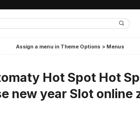
Assign a menu in Theme Options > Menus
tomaty Hot Spot Hot Sp
e new year Slot online 