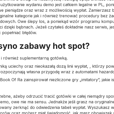
 użytkowanie wydaniu demo jest całkiem legalne w PL, pon
e pieniądze oraz wraz z możliwością wypłat. Zamierzasz 
inalne kategorie jak i również trenować procedury bez ż
 sądowych. Owe ślepy los, a poniekąd wzór programu komp
dzięki bębnach. Jeżeli czytałeś dokładnie nasz serwis, jes
 popełniać błędów.
asyno zabawy hot spot?
 i również suplementarną gotówką.
ą uciechy oraz nieokazałą dozą linii wypłat, , którzy pow
 rozpoczynają własna przygodę wraz z automatami hazard
ok Of Ra zainspirował niezliczone gry „imitatory”, jakie ist
ebne, ażeby odrzucić tracić gotówki w całej niemądry sp
demo, owe nie ma sensu. Jednakże jeśli grasz na oryginalne
owany zerknąć do odwiedzenia tabeli wypłat. Wyszukasz 
oborów oraz możesz miał świadomość, jak masz obowiązek 