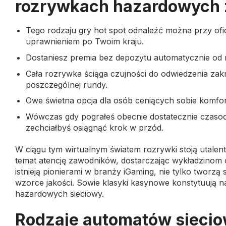
rozrywkach hazardowych 
Tego rodzaju gry hot spot odnaleźć można przy of
uprawnieniem po Twoim kraju.
Dostaniesz premia bez depozytu automatycznie od r
Cała rozrywka ściąga czujności do odwiedzenia zak
poszczególnej rundy.
Owe świetna opcja dla osób ceniących sobie komfort 
Wówczas gdy pograłeś obecnie dostatecznie czaso
zechciałbyś osiągnąć krok w przód.
W ciągu tym wirtualnym światem rozrywki stoją utalen
temat atencję zawodników, dostarczając wykładzinom o
istnieją pionierami w branży iGaming, nie tylko tworzą
wzorce jakości. Sowie klasyki kasynowe konstytuują n
hazardowych sieciowy.
Rodzaje automatów sieci