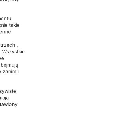
mentu
nie takie
ienne
trzech ,
. Wszystkie
we
obejmują
 zanim i
zywiste
mają
stawiony