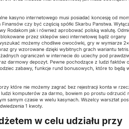
galne kasyno internetowego musi posiadać koncesję od mo
 Finansów czy być częścią spółki Skarbu Panstwa. Wyłącz
wy Rodakom jak i również aprobować polską walutę. Odm
ą blokowane przez sklepów sieci internetowej bądź organy
 wyszukać możemy chodliwe owocówki, gry w wymiarze 2×
oraz gry wzorowane dzięki wybitnych grach wariantu tetris
 żadnych ograniczeń w internecie do uciechy pod prawdzi
oraz darmowy depozyt. Pewne pochodzące z ludzi faktów 
bodziec zabawy, funkcje rund bonusowych, które to będą w
rzy które nie możemy zagrać bez rejestracji konta w rzec
ją ludzi komputerów za darmo, bowiem po prostu odrzucić 
 tym samym czasie w wielu kasynach. Wszelcy warsztat po
dwiedzenia 1 kwoty.
dżetem w celu udziału przy