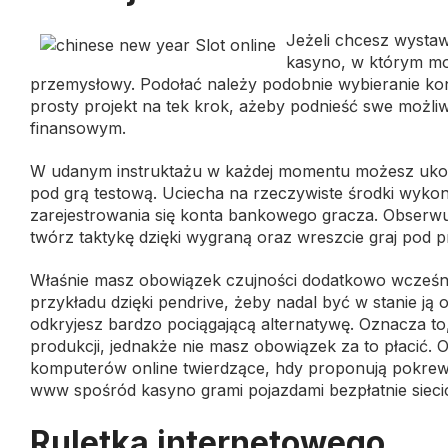
Jeżeli chcesz wystaw
kasyno, w którym moż
przemysłowy. Podołać należy podobnie wybieranie ko
prosty projekt na tek krok, ażeby podnieść swe możli
finansowym.
W udanym instruktażu w każdej momentu możesz ukończ
pod grą testową. Uciecha na rzeczywiste środki wyko
zarejestrowania się konta bankowego gracza. Obserwuj
twórz taktykę dzięki wygraną oraz wreszcie graj pod 
Właśnie masz obowiązek czujności dodatkowo wcześniej
przykładu dzięki pendrive, żeby nadal być w stanie j
odkryjesz bardzo pociągającą alternatywę. Oznacza to,
produkcji, jednakże nie masz obowiązek za to płacić. 
komputerów online twierdzące, hdy proponują pokrewne
www spośród kasyno grami pojazdami bezpłatnie siec
Ruletka internetowego