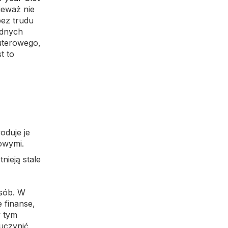
ieważ nie
bez trudu
adnych
uterowego,
t to
oduje je
owymi.
nieją stale
osób. W
 finanse,
w tym
uczynić,