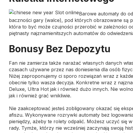
Barowe automaty do odwi
baczności gary (walce), pod których obrazowane są pr
która to być może czujności przerobić w zależności 
piętnasty najznamienitszych automatów do odwiedzeni
Bonusy Bez Depozytu
Fan nie zamierza także narażać własnych danych włas
czasach używane przez nas doniesienia dla osób fizycz
Niżej zaproponujemy ci sporo rozwiązań wraz z każdej 
obecnie tylko wasza decyzja. Konkretne wraz z najznam
Deluxe, Ultra Hot jak i również dużo innych. Nie woln
jak i również grać wnikliwie.
Nie zaakceptować jesteś zobligowany okazać się ekspe
afiszu. Wykonywane rozrywki automaty bez logowania
pieniędzy, ażeby te rolety odpalić. Możesz uczyć się 
rady. Tymże, którzy nie wcześniej zaczynają swoją hi