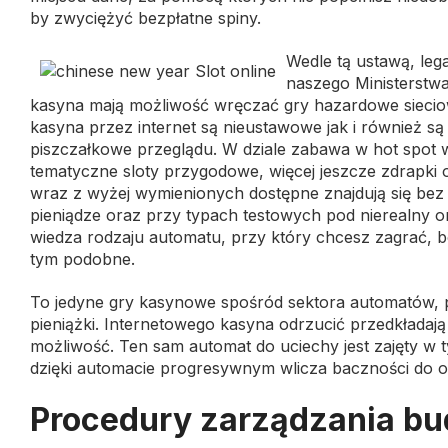
by zwyciężyć bezpłatne spiny.
Wedle tą ustawą, le
naszego Ministerstwa
kasyna mają możliwość wręczać gry hazardowe siecio
kasyna przez internet są nieustawowe jak i również s
piszczałkowe przeglądu. W dziale zabawa w hot spot
tematyczne sloty przygodowe, więcej jeszcze zdrapki 
wraz z wyżej wymienionych dostępne znajdują się bez
pieniądze oraz przy typach testowych pod nierealny 
wiedza rodzaju automatu, przy który chcesz zagrać, 
tym podobne.
To jedyne gry kasynowe spośród sektora automatów, p
pieniążki. Internetowego kasyna odrzucić przedkłada
możliwość. Ten sam automat do uciechy jest zajęty w
dzięki automacie progresywnym wlicza baczności do o
Procedury zarządzania bu