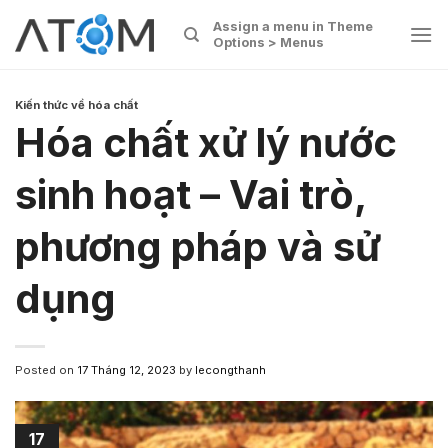
Skip
Assign a menu in Theme
to
Options > Menus
content
Kiến thức về hóa chất
Hóa chất xử lý nước
sinh hoạt – Vai trò,
phương pháp và sử
dụng
Posted on
17 Tháng 12, 2023
by
lecongthanh
17