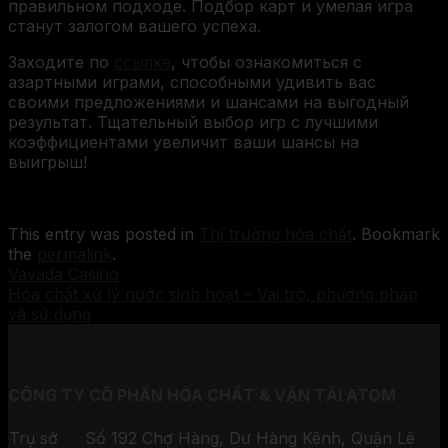
правильном подходе. Подбор карт и умелая игра
станут залогом вашего успеха.
Заходите по
ссылке
, чтобы ознакомиться с
азартными играми, способными удивить вас
своими предложениями и шансами на выгодный
результат. Тщательный выбор игр с лучшими
коэффициентами увеличит ваши шансы на
выигрыш!
This entry was posted in
Thị trường hóa chất
. Bookmark
the
permalink
.
Vavada Casino
Hóa chất xử lý nước sinh hoạt – Vai trò, phương pháp
và sử dụng
CÔNG TY CỔ PHẦN HÓA CHẤT & VẬN TẢI ATOM
Trụ sở
Số 192 Chợ Hàng, Dư Hàng Kênh, Quận Lê