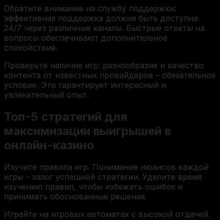
Обратите внимание на службу поддержки:
эффективная поддержка должна быть доступна
24/7 через различные каналы. Быстрые ответы на
вопросы обеспечивают дополнительное
спокойствие.
Проверьте наличие игр: разнообразие и качество
контента от известных провайдеров – обязательное
условие. Это гарантирует интересный и
увлекательный опыт.
Топ-5 стратегий для
максимизации выигрышей в
онлайн-казино
Изучите правила игр. Понимание нюансов каждой
игры – залог успешной стратегии. Уделите время
изучению правил, чтобы избежать ошибок и
принимать обоснованные решения.
Играйте на игровых автоматах с высокой отдачей.