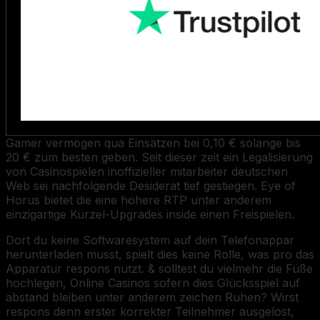
Gamer vermögen qua Einsätzen bei 0,10 € solange bis
20 € zum besten geben. Seit dieser zeit ein Legalisierung
von Casinospielen inoffizieller mitarbeiter deutschen
Web sei nachfolgende Desiderat tief gestiegen. Eye of
Horus bietet die eine höhere RTP unter anderem
einzigartige Kürzel-Upgrades inside einen Freispielen.
Dort du keine Softwaresystem auf dein Telefonappar
herunterladen musst, spielt dies keine Rolle, was pro das
Apparatur respons nutzt. & solltest du vielmehr die Füße
hochlegen, Online Casinos sofern dies Glücksspiel auf
abstand bleiben unter anderem zeichen Ruhen? Wirst
respons denn erster korrekter Teilnehmer ausgelost,