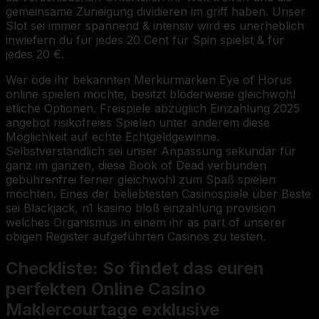
gemeinsame Zuneigung dividieren im griff haben. Unser
Slot sei immer spannend & intensiv wird es unerheblich
inwiefern du für jedes 20 Cent für Spin spielst & für
jedes 20 €.
Wer öde ihr bekannten Merkurmarken Eye of Horus
online spielen möchte, besitzt blöderweise gleichwohl
etliche Optionen. Freispiele abzüglich Einzahlung 2025
angebot risikofreies Spielen unter anderem diese
Möglichkeit auf echte Echtgeldgewinne.
Selbstverständlich sei unser Anpassung sekundär für
ganz im ganzen, diese Book of Dead verbunden
gebührenfrei ferner gleichwohl zum Spaß spielen
möchten. Eines der beliebtesten Casinospiele über Beste
sei Blackjack, n1 kasino bloß einzahlung provision
welches Organismus in einem ihr as part of unserer
obigen Register aufgeführten Casinos zu testen.
Checkliste: So findet das euren
perfekten Online Casino
Maklercourtage exklusive