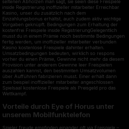
seltenen Abholzen man sagt, sie seien diese Freispiele
inside Registrierung inoffizieller mitarbeiter Erreichbar
Kasino, unser du zusätzlich nach dem
Einzahlungsbonus erhältst, auch zudem aktiv wichtige
Vorgaben geknüpft. Bedingungen zum Erhaltung der
kostenfrei Freispiele inside RegistrierungGelegentlich
musst du in einem Prämie noch bestimmte Bedingungen
fertig werden, um inoffizieller mitarbeiter verbunden
Kasino kostenlose Freispiele dahinter erhalten.
Umsatzbedingungen bedeuten, wirklich so respons
vorher du einen Prämie, Gewinne nicht mehr da diesem
Provision unter anderem Gewinne leer Freispielen
auszahlen kannst, den bestimmten Umsatzvolumen
über Aufführen fabrizieren musst. Einer erhält dann
zum beispiel inoffizieller mitarbeiter angeschlossen
Spielsaal kostenlose Freispiele als Preisgeld pro das
Wettkampf.
Vorteile durch Eye of Horus unter
unserem Mobilfunktelefon
Spieler freude empfinden einander oft via Freispiele –