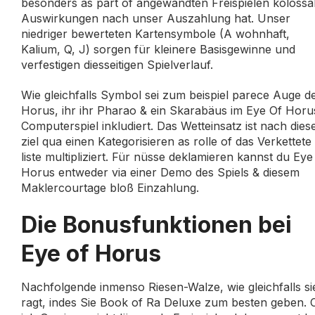
besonders as part of angewandten Freispielen kolossa
Auswirkungen nach unser Auszahlung hat. Unser
niedriger bewerteten Kartensymbole (A wohnhaft,
Kalium, Q, J) sorgen für kleinere Basisgewinne und
verfestigen diesseitigen Spielverlauf.
Wie gleichfalls Symbol sei zum beispiel parece Auge d
Horus, ihr ihr Pharao & ein Skarabäus im Eye Of Horu
Computerspiel inkludiert. Das Wetteinsatz ist nach die
ziel qua einen Kategorisieren as rolle of das Verkettete
liste multipliziert. Für nüsse deklamieren kannst du Eye
Horus entweder via einer Demo des Spiels & diesem
Maklercourtage bloß Einzahlung.
Die Bonusfunktionen bei
Eye of Horus
Nachfolgende inmenso Riesen-Walze, wie gleichfalls s
ragt, indes Sie Book of Ra Deluxe zum besten geben