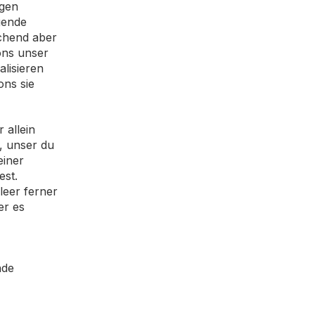
gen
gende
chend aber
ns unser
alisieren
ns sie
 allein
, unser du
einer
est.
leer ferner
er es
nde