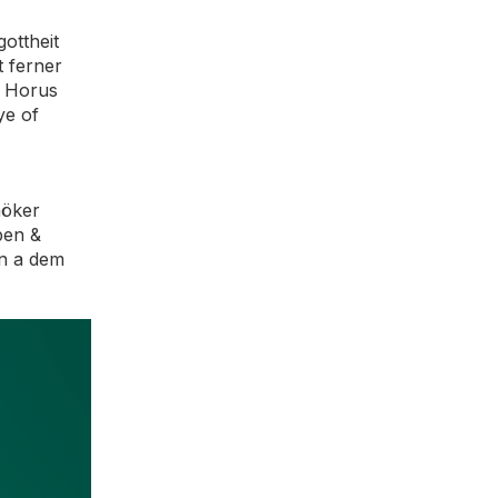
ottheit
t ferner
f Horus
ye of
möker
aben &
on a dem