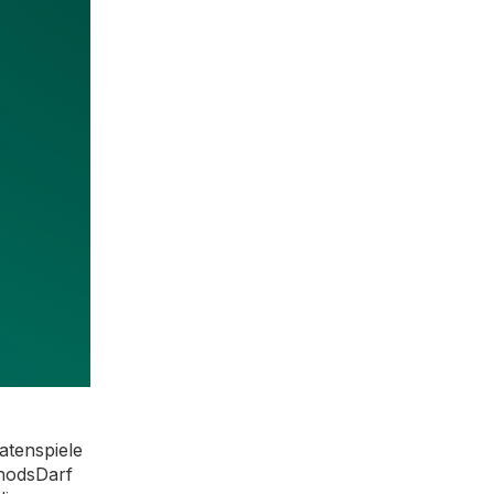
atenspiele
thodsDarf