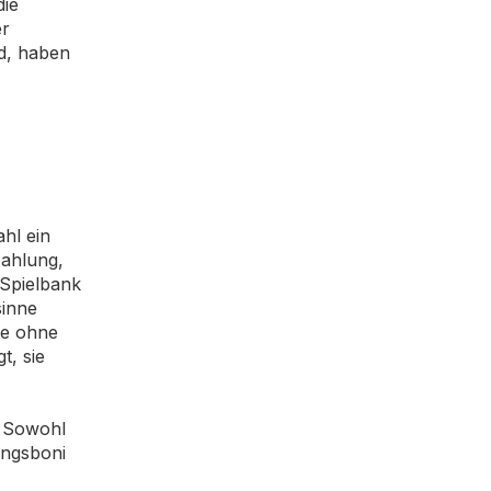
die
er
rd, haben
hl ein
zahlung,
 Spielbank
sinne
le ohne
t, sie
 Sowohl
ungsboni