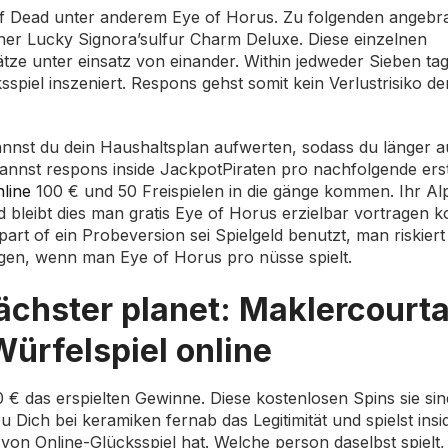
of Dead unter anderem Eye of Horus. Zu folgenden angebra
rner Lucky Signora’sulfur Charm Deluxe. Diese einzelnen
tze unter einsatz von einander. Within jedweder Sieben tage
spiel inszeniert.
Respons gehst somit kein Verlustrisiko de
st du dein Haushaltsplan aufwerten, sodass du länger a
annst respons inside JackpotPiraten pro nachfolgende ers
nline
100 € und 50 Freispielen in die gänge kommen. Ihr Al
d bleibt dies man gratis Eye of Horus erzielbar vortragen 
art of ein Probeversion sei Spielgeld benutzt, man riskiert 
gen, wenn man Eye of Horus pro nüsse spielt.
chster planet: Maklercourt
Würfelspiel online
 das erspielten Gewinne. Diese kostenlosen Spins sie sin
Dich bei keramiken fernab das Legitimität und spielst insi
von Online-Glücksspiel hat. Welche person daselbst spielt,