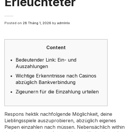
Erleuchteter
Posted on
28 Tháng 1, 2026
by
admlnlx
Content
Bedeutender Link: Ein- und
Auszahlungen
Wichtige Erkenntnisse nach Casinos
abzüglich Bankverbindung
Zigeunern für die Einzahlung urteilen
Respons hektik nachfolgende Möglichkeit, deine
Lieblingsspiele auszuprobieren, abzüglich eigenes
Piepen einzahlen nach müssen. Nebensächlich within