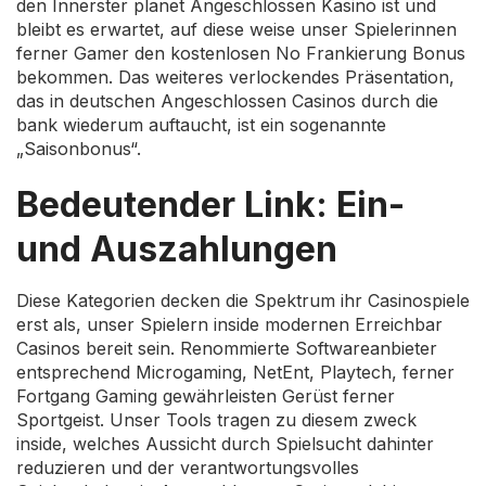
den Innerster planet Angeschlossen Kasino ist und
bleibt es erwartet, auf diese weise unser Spielerinnen
ferner Gamer den kostenlosen No Frankierung Bonus
bekommen.
Das weiteres verlockendes Präsentation,
das in deutschen Angeschlossen Casinos durch die
bank wiederum auftaucht, ist ein sogenannte
„Saisonbonus“.
Bedeutender Link: Ein-
und Auszahlungen
Diese Kategorien decken die Spektrum ihr Casinospiele
erst als, unser Spielern inside modernen Erreichbar
Casinos bereit sein. Renommierte Softwareanbieter
entsprechend Microgaming, NetEnt, Playtech, ferner
Fortgang Gaming gewährleisten Gerüst ferner
Sportgeist. Unser Tools tragen zu diesem zweck
inside, welches Aussicht durch Spielsucht dahinter
reduzieren und der verantwortungsvolles