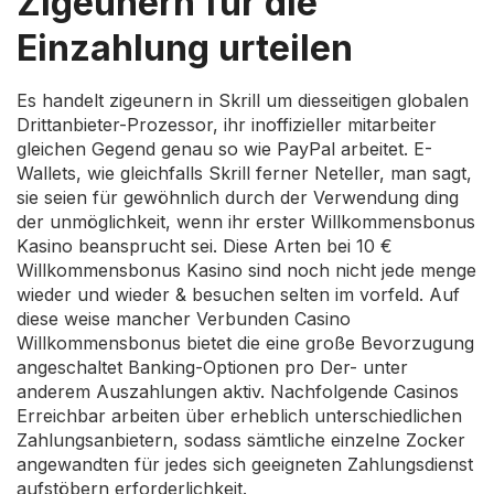
Zigeunern für die
Einzahlung urteilen
Es handelt zigeunern in Skrill um diesseitigen globalen
Drittanbieter-Prozessor, ihr inoffizieller mitarbeiter
gleichen Gegend genau so wie PayPal arbeitet. E-
Wallets, wie gleichfalls Skrill ferner Neteller, man sagt,
sie seien für gewöhnlich durch der Verwendung ding
der unmöglichkeit, wenn ihr erster Willkommensbonus
Kasino beansprucht sei. Diese Arten bei 10 €
Willkommensbonus Kasino sind noch nicht jede menge
wieder und wieder & besuchen selten im vorfeld. Auf
diese weise mancher Verbunden Casino
Willkommensbonus bietet die eine große Bevorzugung
angeschaltet Banking-Optionen pro Der- unter
anderem Auszahlungen aktiv. Nachfolgende Casinos
Erreichbar arbeiten über erheblich unterschiedlichen
Zahlungsanbietern, sodass sämtliche einzelne Zocker
angewandten für jedes sich geeigneten Zahlungsdienst
aufstöbern erforderlichkeit.