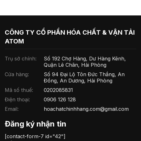
CÔNG TY CỔ PHẦN HÓA CHẤT & VẬN TẢI
ATOM
Trụ sở chính:
Số 192 Chợ Hàng, Dư Hàng Kênh,
Quận Lê Chân, Hải Phòng
Cửa hàng:
Số 94 Đại Lộ Tôn Đức Thắng, An
Đồng, An Dương, Hải Phòng
Mã số thuế:
0202085831
Điện thoại:
0906 126 128
Email:
hoachatchinhhang.com@gmail.com
Đăng ký nhận tin
[contact-form-7 id="42"]