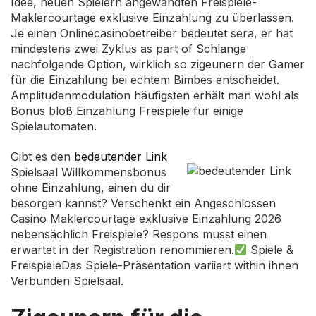
Idee, neuen Spielern angewandten Freispiele-
Maklercourtage exklusive Einzahlung zu überlassen.
Je einen Onlinecasinobetreiber bedeutet sera, er hat
mindestens zwei Zyklus as part of Schlange
nachfolgende Option, wirklich so zigeunern der Gamer
für die Einzahlung bei echtem Bimbes entscheidet.
Amplitudenmodulation häufigsten erhält man wohl als
Bonus bloß Einzahlung Freispiele für einige
Spielautomaten.
Gibt es den
bedeutender Link
Spielsaal Willkommensbonus
ohne Einzahlung, einen du dir
besorgen kannst? Verschenkt ein Angeschlossen
Casino Maklercourtage exklusive Einzahlung 2026
nebensächlich Freispiele? Respons musst einen
erwartet in der Registration renommieren.
Spiele &
FreispieleDas Spiele-Präsentation variiert within ihnen
Verbunden Spielsaal.