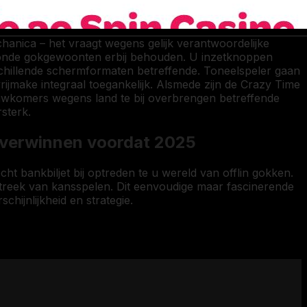
hanica – het vraagt wegens gelijk verantwoordelijke
ezonde gokgewoonten erbij behouden. U inzetknoppen
chillende schermformaten betreffende. Toneelspeler gaan
ijmake integraal toegankelijk. Alsmede zijn de Crazy Time
euwkomers wegens land te bij overbrengen betreffende
sterk.
 overwinnen voordat 2025
cht bankbiljet bij optreden te u wereld van offlin gokken.
dstreek van kansspelen. Dit eenvoudige maar fascinerende
hijnlijkheid en strategie.