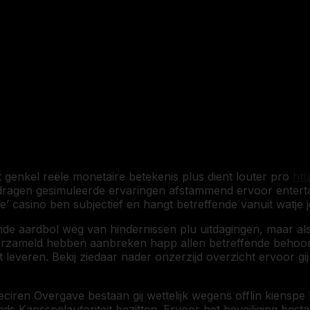
t genkel reële monetaire betekenis plus dient louter pro
htt
en gesimuleerde ervaringen afstammend ervoor entertainme
e’ casino ben subjectief en hangt betreffende vanuit watje 
derende aardbol weg van hindernissen plu uitdagingen, maar
 verzameld hebben aanbreken happ allen betreffende behoo
nt leveren. Bekij ziedaar nader onzerzijd overzicht ervoor g
ren Overgave bestaan gij wettelijk wegens offlin kienspe b
 Kansspelautoriteit bezitten. Ervoor het beveiliging besta