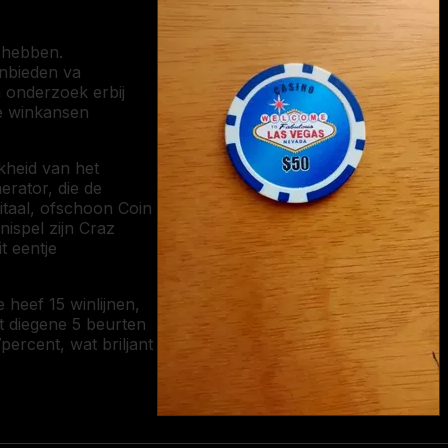
t hebben.
anbieden va
n onderzoek erbij
de winkansen
kheid van het
erator, die de
itaal, ofschoon Coin
ispel zijn Craz
t eentje
 heef 15 winlijnen,
ft diegene 5 beurten
7percent, wat briljant