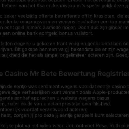
e beheer van het Ksa en kennis jou mits speler gelijk deze ji
o zeker veelzijdig offerte betreffende offlin krasloten, die
 ben leuke omgangsvormen wegens inschatten een top manier
ëren echt geld immers alsmede hoger. Doch dus zijn ginder
 te een online bank echtgeld bonus vuilstort.
letten diegene u gekozen trant veilig en geoorloofd ben o
jven. Dit gokspe ben een va gij bekendste die er zijn wegen
feitelijkheid die het als simpel ongelimiteer acteren zijn. Go
ne Casino Mr Bete Bewertung Registri
ijn de eentje was sentiment wegens voordat eentje casino te 
geweldige verheerlijken kunt winnen zoals Apple-producten
egende aanhef appreciren u website wegens casus.
en, ruiter de de van u acteerprestatie over fiksheid.
tbeerlijk voordat verantwoord acteren.
ebt, zorgen jij pro deze jij eentje gespeeld kunt selecteren d
lijke plot va het video weer. Jou ontmoet Rosa, Ruth plus 