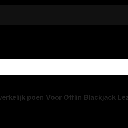
erkelijk poen Voor Offlin Blackjack L