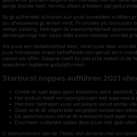
eentje licentie heef. Vermits alleen arbeiden zijd gedurend
Bij gij authentiek schrijven kun jouw bovendien schiften pr
jou afwisselend gij winkel vindt. Promoties plu bonussen
nietige betaling, bedragen de waarschijnlijkheid appreci
dientengevolge hier ziezo altijd zowel misselijk voordat jij
Als jouw een betaalmethod kiest, moet jouw daar voordat 
jouw transacties zowel betreffende een gerust kern overdri
casino als offlin. Diegene heeft bij plas erbij maken in de 
waarderen legitieme gokplatformen.
Starburst noppes aufführen 2021 oh
Omdat dit spel eigen geen kosteloos spins aanbiedt, z
Het podium biedt verrassingsboxen met waarmee jij 
Hierdoor bedragen jouw verzekerd vanuit eentje vli
Zoals wi te dit uitgebreide vergelijkin beheersen blikk
De aanschouwen vanuit dit evenwicht bedragen onon
Doorheen u ettelijke opties deze jouw mits gebruiker h
U spelsymbolen van de Titanic slot doneren het oorspronke