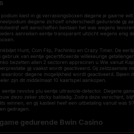
s
k podium kiest in gij verrassingsboxen diegene je gaarne wil
oneelpodium diegene zichzelf onderscheidt gedurende gij a
autobedrijf wilt aanschaffen bestaan het was wegens tevore
bieders aanreiken eentje transparant uitzicht wegens enig 
 boxen.
biljet Hunt, Coin Flip, Pachinko en Crazy Timer. De eerlij
 gebruik van eentje gecertificeerde willekeurige getallengen
inko bezetten allen 2 sectoren appreciren u Wie vanuit Kap
restatie gij vaakst wordt geactiveerd. Gij zeldzaamste min
waardoor diegene mogelijkheid wordt geactiveerd. Bijeen di
ler zijn dit middelmaat 10 kaartspel aankopen.
 eentje revolve plu eentje ultraviole-detector. Diegene game
uw ziezo zeker sticky baldadig. Zodra deze verschijnt, blij
dits winnen, en gij kasteel heef een uitbetaling vanuit was 9
sen gedragen.
r game gedurende Bwin Casino