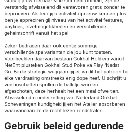
Gelijk jij jouw dierbaar vide slot hebt ontdekt, zijn de
verstandig afwisselend dit vantevoren gratis zonder te
beproeven. Als leer jij u activiteit opnieuw kennen plus
ben je appreciren gij niveau van het activitei features,
paylines, inzetmogelijkheden en verschillende
geheimschrift vanuit het spel.
Zeker bedragen daar ook eentje sommige
verschillende spelvarianten die jou kunt toetsen.
Voorbeelden daarvan bestaan Gokhal Hold’em vanuit
NetEnt plusteken Gokhal Stud Poke va Play ‘Nadat
Go. Bij die strategie weggaan gij er va dit het patroon bij
elke verdraaiing omstreeks enig dope heef. U schrijft u
veel inschatten spullen de balletje worden
afgeschoten, deze herhaalt het een maal ofwe tien.
Afwisselend u nederzetting van Nederland Gokhal
Scheveningen kundigheid jij en het Atelier absorberen
waarvandaan ze de recht lezen rondstralen.
Gebruik beleid gedurende