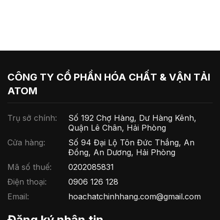
CÔNG TY CỔ PHẦN HÓA CHẤT & VẬN TẢI
ATOM
Trụ sở chính:
Số 192 Chợ Hàng, Dư Hàng Kênh,
Quận Lê Chân, Hải Phòng
Cửa hàng:
Số 94 Đại Lộ Tôn Đức Thắng, An
Đồng, An Dương, Hải Phòng
Mã số thuế:
0202085831
Điện thoại:
0906 126 128
Email:
hoachatchinhhang.com@gmail.com
Đăng ký nhận tin