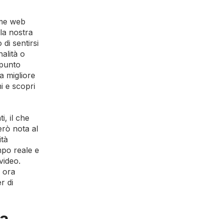
ome web
 la nostra
di sentirsi
alità o
 punto
a migliore
i e scopri
i, il che
erò nota al
ità
mpo reale e
video.
b ora
r di
va