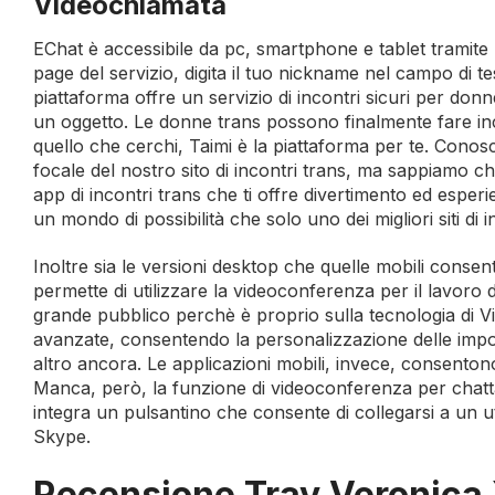
Videochiamata
EChat è accessibile da pc, smartphone e tablet tramite
page del servizio, digita il tuo nickname nel campo di t
piattaforma offre un servizio di incontri sicuri per d
un oggetto. Le donne trans possono finalmente fare incon
quello che cerchi, Taimi è la piattaforma per te. Conos
focale del nostro sito di incontri trans, ma sappiamo che
app di incontri trans che ti offre divertimento ed esperi
un mondo di possibilità che solo uno dei migliori siti di i
Inoltre sia le versioni desktop che quelle mobili consenton
permette di utilizzare la videoconferenza per il lavoro
grande pubblico perchè è proprio sulla tecnologia di Vi
avanzate, consentendo la personalizzazione delle impos
altro ancora. Le applicazioni mobili, invece, consenton
Manca, però, la funzione di videoconferenza per chattar
integra un pulsantino che consente di collegarsi a un 
Skype.
Recensione Trav Veronica 