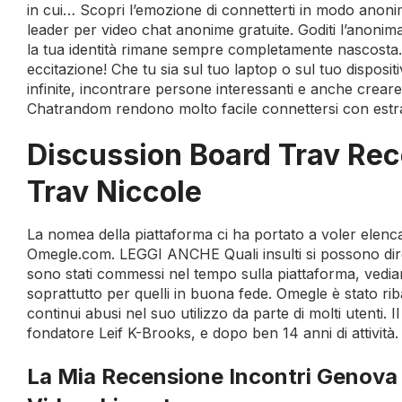
in cui… Scopri l’emozione di connetterti in modo anoni
leader per video chat anonime gratuite. Goditi l’anoni
la tua identità rimane sempre completamente nascosta. 
eccitazione! Che tu sia sul tuo laptop o sul tuo dispositi
infinite, incontrare persone interessanti e anche crea
Chatrandom rendono molto facile connettersi con estra
Discussion Board Trav Rece
Trav Niccole
La nomea della piattaforma ci ha portato a voler elenca
Omegle.com. LEGGI ANCHE Quali insulti si possono dire
sono stati commessi nel tempo sulla piattaforma, vediamo
soprattutto per quelli in buona fede. Omegle è stato rib
continui abusi nel suo utilizzo da parte di molti utenti.
fondatore Leif K-Brooks, e dopo ben 14 anni di attività.
La Mia Recensione Incontri Genova 