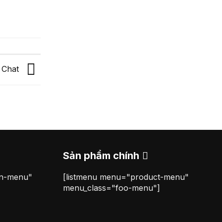
 Chat
Sản phẩm chính
on-menu"
[listmenu menu="product-menu"
menu_class="foo-menu"]