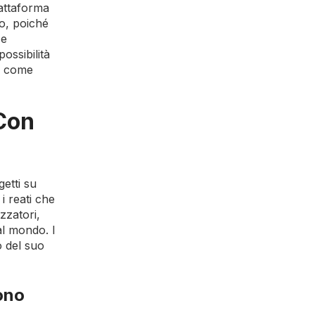
iattaforma
ro, poiché
 e
ossibilità
le come
 Con
etti su
 reati che
zzatori,
al mondo. I
o del suo
ono