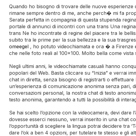
Quando ho bisogno di trovare delle nuove esperienze di
rimane sempre dentro di me, anche perch� mi fa propri
Serata perfetta in compagnia di questa stupenda regina
portale di annunci di incontri con una trans Una regina d
trans Ne ho incontrate di regine del piacere tra le belli
subito tra le prime per la sua bellezza e la sua trasgr
omeegel
, ho potuto videochiamata e ora � a Firenze 
che nelle foto reali al 100×100. Molto bella come vista
Negli ultimi anni, le videochiamate casuali hanno conqui
popolari del Web. Basta cliccare su “Inizia” e verrai
chat in diretta, senza bisogno di registrarti o effettuar
un’esperienza di comunicazione anonima senza pari, dir
conversazioni personal, la nostra chat di testo anonim
testo anonima, garantendo a tutti la possibilità di intera
Se hai scelto l’opzione con la videocamera, devi dare l
dovesse esserci nessuno, verrai inserito in una chat con
l’opportunità di scegliere la lingua potrai decidere tra ‘T
dare l’ok a ben 4 opzioni, per tutelare te stesso e gli alt