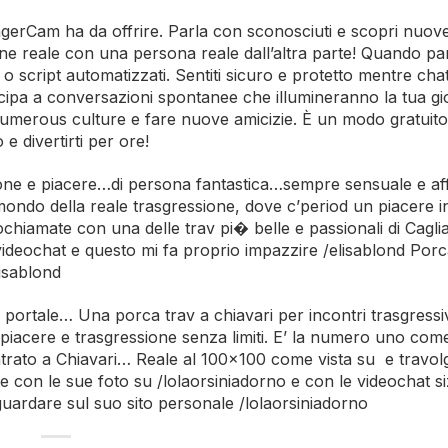
ngerCam ha da offrire. Parla con sconosciuti e scopri nuov
e reale con una persona reale dall’altra parte! Quando par
si o script automatizzati. Sentiti sicuro e protetto mentre cha
ipa a conversazioni spontanee che illumineranno la tua gi
umerous culture e fare nuove amicizie. È un modo gratuito
e divertirti per ore!
ione e piacere…di persona fantastica…sempre sensuale e af
ondo della reale trasgressione, dove c’period un piacere in
ochiamate con una delle trav pi� belle e passionali di Cagli
ideochat e questo mi fa proprio impazzire /elisablond Por
lisablond
 portale… Una porca trav a chiavari per incontri trasgressivi
di piacere e trasgressione senza limiti. E’ la numero uno com
ntrato a Chiavari… Reale al 100×100 come vista su e travol
 con le sue foto su /lolaorsiniadorno e con le videochat si
guardare sul suo sito personale /lolaorsiniadorno