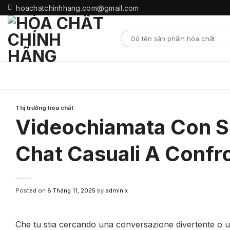
Skip
hoachatchinhhang.com@gmail.com
to
content
Thị trường hóa chất
Videochiamata Con Scon
Chat Casuali A Confr
Posted on
8 Tháng 11, 2025
by
admlnlx
Che tu stia cercando una conversazione divertente o u