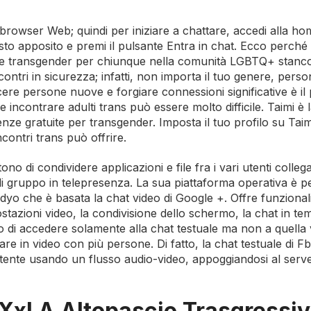
 browser Web; quindi per iniziare a chattare, accedi alla h
esto apposito e premi il pulsante Entra in chat. Ecco perché
onne transgender per chiunque nella comunità LGBTQ+ stanco 
tri in sicurezza; infatti, non importa il tuo genere, person
cere persone nuove e forgiare connessioni significative è il
 incontrare adulti trans può essere molto difficile. Taimi è l
enze gratuite per transgender. Imposta il tuo profilo su Taim
ncontri trans può offrire.
o di condividere applicazioni e file fra i vari utenti collegat
 di gruppo in telepresenza. La sua piattaforma operativa è p
dyo che è basata la chat video di Google +. Offre funzional
tazioni video, la condivisione dello schermo, la chat in te
o di accedere solamente alla chat testuale ma non a quella 
e in video con più persone. Di fatto, la chat testuale di F
utente usando un flusso audio-video, appoggiandosi al serve
Xxl A Altopascio Trasgressi