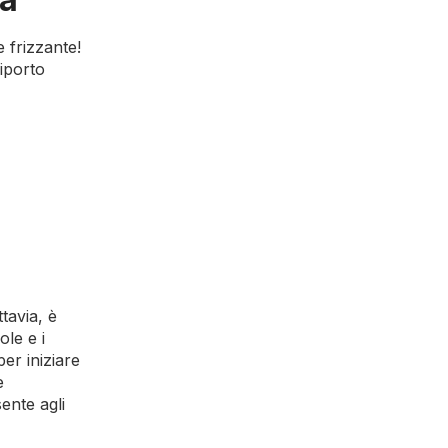
 frizzante!
iporto
tavia, è
ole e i
er iniziare
e
ente agli