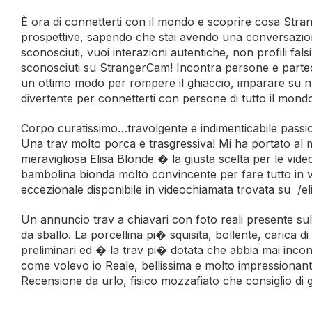
È ora di connetterti con il mondo e scoprire cosa Stra
prospettive, sapendo che stai avendo una conversazion
sconosciuti, vuoi interazioni autentiche, non profili fal
sconosciuti su StrangerCam! Incontra persone e partec
un ottimo modo per rompere il ghiaccio, imparare su n
divertente per connetterti con persone di tutto il mondo 
Corpo curatissimo…travolgente e indimenticabile pass
Una trav molto porca e trasgressiva! Mi ha portato al m
meravigliosa Elisa Blonde � la giusta scelta per le vide
bambolina bionda molto convincente per fare tutto in v
eccezionale disponibile in videochiamata trovata su /e
Un annuncio trav a chiavari con foto reali presente sul
da sballo. La porcellina pi� squisita, bollente, carica 
preliminari ed � la trav pi� dotata che abbia mai inco
come volevo io Reale, bellissima e molto impressionante
Recensione da urlo, fisico mozzafiato che consiglio di 