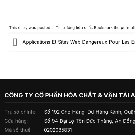
This entry was posted in
Thị trường hóa chất
. Bookmark the
permali
Applications Et Sites Web Dangereux Pour Les E
CÔNG TY CỔ PHẦN HÓA CHẤT & VẬN TẢI 
Trụ sở chính:
Số 192 Chợ Hàng, Dư Hàng Kênh, Quận
Cửa hàng:
Số 94 Đại Lộ Tôn Đức Thắng, An Đồng
Mã số thuế:
0202085831