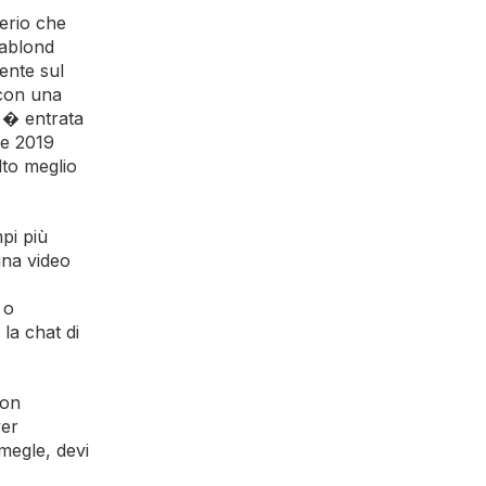
erio che
sablond
ente sul
 con una
i � entrata
re 2019
to meglio
pi più
una video
 o
la chat di
non
ver
Omegle, devi