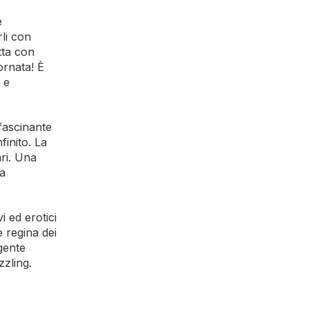
e
li con
tta con
ornata! È
 e
fascinante
finito. La
ari. Una
ca
 ed erotici
e regina dei
gente
zzling.