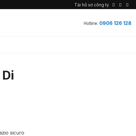
Tải hồ sơ công ty
0906 126 128
Hotline:
 Di
azio sicuro