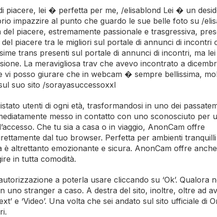
 piacere, lei � perfetta per me, /elisablond Lei � un desid
o impazzire al punto che guardo le sue belle foto su /eli
 del piacere, estremamente passionale e trasgressiva, pres
el piacere tra le migliori sul portale di annunci di incontri
ssime trans presenti sul portale di annunci di incontri, ma le
essione. La meravigliosa trav che avevo incontrato a dicemb
e vi posso giurare che in webcam � sempre bellissima, mol
 sul suo sito /sorayasuccessoxxl
stato utenti di ogni età, trasformandosi in uno dei passatem
 immediatamente messo in contatto con uno sconosciuto per 
e l’accesso. Che tu sia a casa o in viaggio, AnonCam offre
ettamente dal tuo browser. Perfetta per ambienti tranquilli
a è altrettanto emozionante e sicura. AnonCam offre anche 
gire in tutta comodità.
’autorizzazione a poterla usare cliccando su ‘Ok’. Qualora 
 uno stranger a caso. A destra del sito, inoltre, oltre ad a
ext’ e ‘Video’. Una volta che sei andato sul sito ufficiale di 
ri.