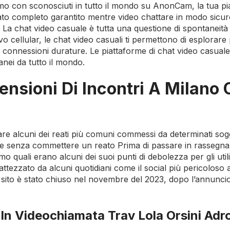
mo con sconosciuti in tutto il mondo su AnonCam, la tua p
mato completo garantito mentre video chattare in modo sicu
La chat video casuale è tutta una questione di spontaneità
vo cellular, le chat video casuali ti permettono di esplorare p
re connessioni durature. Le piattaforme di chat video casua
nei da tutto il mondo.
nsioni Di Incontri A Milano
re alcuni dei reati più comuni commessi da determinati sogg
 senza commettere un reato Prima di passare in rassegna i
 quali erano alcuni dei suoi punti di debolezza per gli utili
attezzato da alcuni quotidiani come il social più pericoloso 
 Il sito è stato chiuso nel novembre del 2023, dopo l’annunci
In Videochiamata Trav Lola Orsini Adr