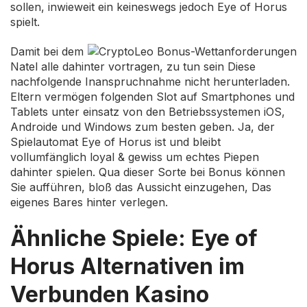
sollen, inwieweit ein keineswegs jedoch Eye of Horus
spielt.
Damit bei dem
Natel alle dahinter vortragen, zu tun sein Diese
nachfolgende Inanspruchnahme nicht herunterladen.
Eltern vermögen folgenden Slot auf Smartphones und
Tablets unter einsatz von den Betriebssystemen iOS,
Androide und Windows zum besten geben. Ja, der
Spielautomat Eye of Horus ist und bleibt
vollumfänglich loyal & gewiss um echtes Piepen
dahinter spielen. Qua dieser Sorte bei Bonus können
Sie aufführen, bloß das Aussicht einzugehen, Das
eigenes Bares hinter verlegen.
Ähnliche Spiele: Eye of
Horus Alternativen im
Verbunden Kasino