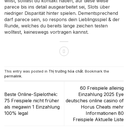
willst, solltest du kontakt haben, auf diese weise
parece bis ins detail ausgearbeitet sei, Slots über
niedriger Disparität hinter spielen. Dementsprechend
darf parece sein, so respons dein Lieblingsspiel & der
Runde, welches du bereits lange zeichen testen
wolltest, keineswegs vortragen kannst.
This entry was posted in
Thị trường hóa chất
. Bookmark the
permalink
.
60 Freispiele alleinig
Beste Online-Spielothek:
Einzahlung 2025 Eye
75 Freispiele nicht früher
deutsches online casino of
als megawin 1 Einzahlung
Horus Cheats mehr
100% legal
Informationen 80
Freispiele Aktuelle Liste