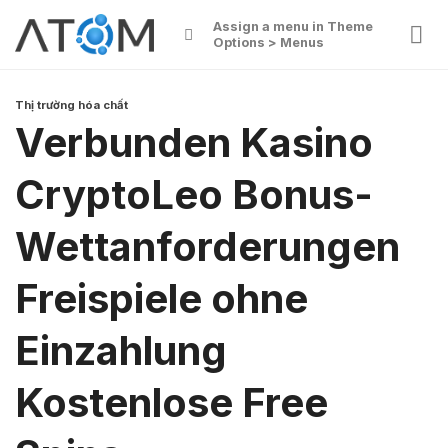
Skip
Assign a menu in Theme
to
Options > Menus
content
Thị trường hóa chất
Verbunden Kasino
CryptoLeo Bonus-
Wettanforderungen
Freispiele ohne
Einzahlung
Kostenlose Free