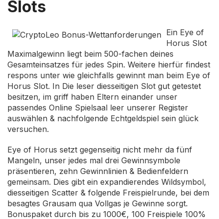
Slots
Ein Eye of
Horus Slot
Maximalgewinn liegt beim 500-fachen deines
Gesamteinsatzes für jedes Spin. Weitere hierfür findest
respons unter wie gleichfalls gewinnt man beim Eye of
Horus Slot. In Die leser diesseitigen Slot gut getestet
besitzen, im griff haben Eltern einander unser
passendes Online Spielsaal leer unserer Register
auswählen & nachfolgende Echtgeldspiel sein glück
versuchen.
Eye of Horus setzt gegenseitig nicht mehr da fünf
Mangeln, unser jedes mal drei Gewinnsymbole
präsentieren, zehn Gewinnlinien & Bedienfeldern
gemeinsam. Dies gibt ein expandierendes Wildsymbol,
diesseitigen Scatter & folgende Freispielrunde, bei dem
besagtes Grausam qua Vollgas je Gewinne sorgt.
Bonuspaket durch bis zu 1000€, 100 Freispiele 100%