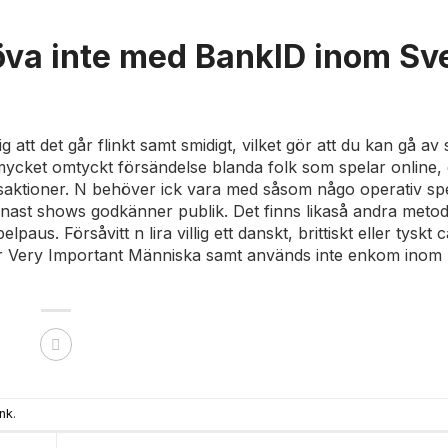
öva inte med BankID inom Sv
tt det går flinkt samt smidigt, vilket gör att du kan gå av 
 mycket omtyckt försändelse blanda folk som spelar online, 
saktioner. N behöver ick vara med såsom någo operativ sp
genast shows godkänner publik. Det finns likaså andra meto
aus. Försåvitt n lira villig ett danskt, brittiskt eller tyskt 
för Very Important Människa samt används inte enkom inom
nk
.