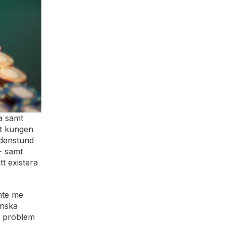
na samt
rt kungen
ldenstund
- samt
tt existera
nte me
enska
a problem