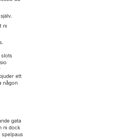
jälv.
t ni
s.
 slots
sio
r
juder ett
ta någon
lande gata
n ni dock
an spelpaus