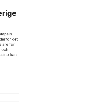
erige
stapeln
därför det
elare för
d och
casino kan