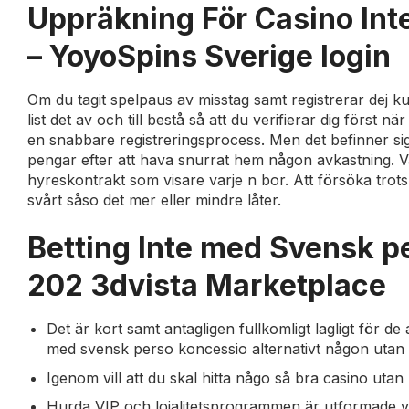
Uppräkning För Casino Int
– YoyoSpins Sverige login
Om du tagit spelpaus av misstag samt registrerar dej 
list det av och till bestå så att du verifierar dig först nä
en snabbare registreringsprocess. Men det befinner sig i
pengar efter att hava snurrat hem någon avkastning. Va
hyreskontrakt som visare varje n bor. Att försöka trots
svårt såso det mer eller mindre låter.
Betting Inte med Svensk pe
202 3dvista Marketplace
Det är kort samt antagligen fullkomligt lagligt för de 
med svensk perso koncessio alternativt någon utan
Igenom vill att du skal hitta någo så bra casino ut
Hurda VIP och lojalitetsprogrammen är utformade va