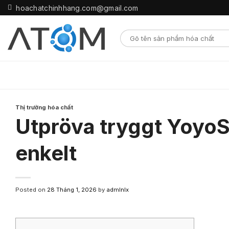
Skip
hoachatchinhhang.com@gmail.com
to
content
Thị trường hóa chất
Utpröva tryggt YoyoS
enkelt
Posted on
28 Tháng 1, 2026
by
admlnlx