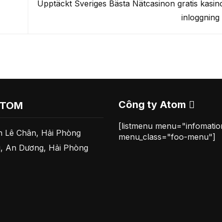
Upptäckt Sveriges Bästa Nätcasinon gratis kasin
inloggnin
Công ty Atom
ATOM
[listmenu menu="infomati
 Lê Chân, Hải Phòng
menu_class="foo-menu"]
, An Dương, Hải Phòng