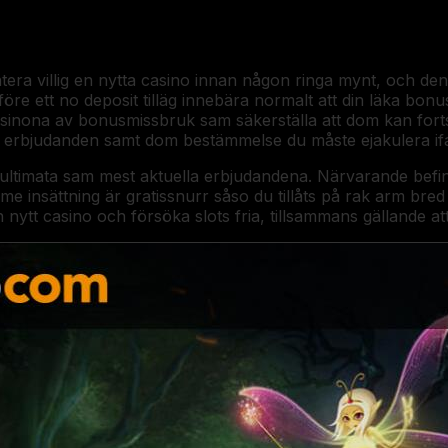
era villig en nytta casino innan någon ringa mynt, och den
 före ett no deposit tilläg innebära normalt att din läka bonu
 casinona av bonusmissbruk sam säkerställa att dom kan forts
sa erbjudanden samt dom bestämmelse du måste ejakulera ifal
de de ultimata sam mest aktuella erbjudandena. Närvarande b
 insättning är gratissnurr såso du tillåts på rak arm bred i
 nytt casino och försöka slots fria, tillsammans gällande at