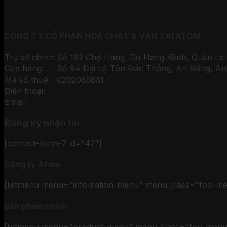
CÔNG TY CỔ PHẦN HÓA CHẤT & VẬN TẢI ATOM
Trụ sở chính:
Số 192 Chợ Hàng, Dư Hàng Kênh, Quận Lê 
Cửa hàng:
Số 94 Đại Lộ Tôn Đức Thắng, An Đồng, An
Mã số thuế:
0202085831
Điện thoại:
0906 126 128
Email:
hoachatchinhhang.com@gmail.com
Đăng ký nhận tin
[contact-form-7 id="42"]
Công ty Atom
[listmenu menu="infomation-menu" menu_class="foo-m
Sản phẩm chính
[listmenu menu="product-menu" menu_class="foo-menu