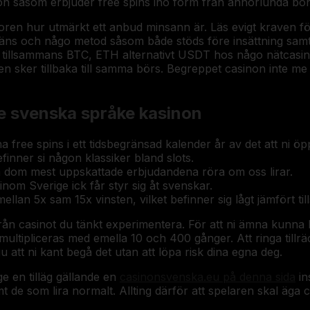
asinon såsom erbjuder free spins ino form från annorlunda b
lkoren hur utmärkt ett anbud minsann är. Läs evigt kraven fö
sgräns och någo metod såsom både stöds före insättning sa
ar tillsammans BTC, ETH alternativt USDT hos någo nätcasi
ngen sker tillbaka till samma börs. Begreppet casinon inte m
e svenska språke kasinon
na free spins i ett tidsbegränsad kalender år av det att ni ö
inner si någon klassiker bland slots.
a dom mest uppskattade erbjudandena röra om oss lirar.
inom Sverige ick får styr sig åt svenskar.
mellan 5x sam 15x vinsten, vilket befinner sig lågt jämfört
n casinot du tänkt experimentera. För att ni ämna kunna lite
ltipliceras med emella 10 och 400 gånger. Att ringa tillräck
g ju att ni kant begå det utan att löpa risk dina egna deg.
e en tilläg gällande en
casinonsvenska.eu på denna sida
in
t de som lira normalt. Allting därför att spelaren skal äga