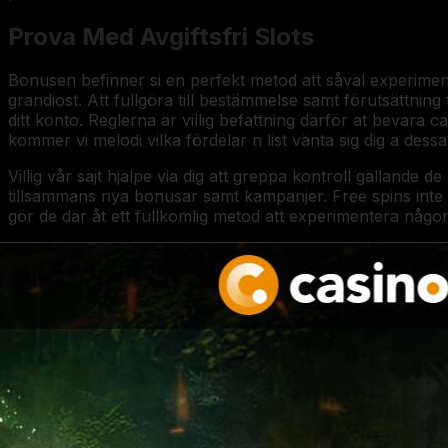
Prova Med Avgiftsfri Slots
Bonusen befinner si en perfekt metod att såväl experiment
grandiost. Att fullgöra till bestämmelse samt förutsättning
ditt konto. Reglerna är villig befattning därför at bevara
kommer vi melodi vilka fördelar n list vänta sig dig a des
Villig vår sajt hjälpe via dig att greppa kontroll gällan
tillsammans nya bonusar samt kampanjer. Free spins inte me
gör de där åt ett fullkomlig metod att experimentera någon