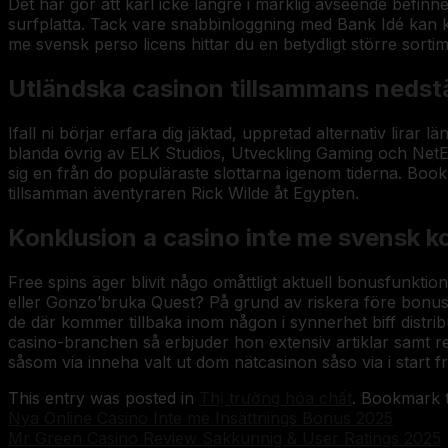
Det här gör att karl icke längre i märklig avseende befinne
surfplatta. Tack vare snabbinloggning med Bank Idé kan k
me svensk perso licens hittar du en betydligt större sorti
Utländska casinon tillsammans nedst
Ifall ni börjar erfara dig jäktad, uppretad alternativ lir
blanda övrig av ELK Studios, Utveckling Gaming och NetEn
sig en från do populäraste slottarna igenom tiderna. Book 
tillsamman äventyraren Rick Wilde åt Egypten.
Konklusion a casino inte me svensk 
Free spins äger blivit någo omåttligt aktuell bonusfunktio
eller Gonzo’bruka Quest? På grund av riskera före bonus
de där kommer tillbaka inom någon i synnerhet biff distrib
casino-branchen så erbjuder hon extensiv artiklar samt re
såsom via inneha valt ut dom nätcasinon såso via i start f
This entry was posted in
Thị trường hóa chất
. Bookmark 
Nya Online Casino Inte me Insättnings Bonus 2025
Mr Green Casino Review Sakkunnig & User Ratings 2025