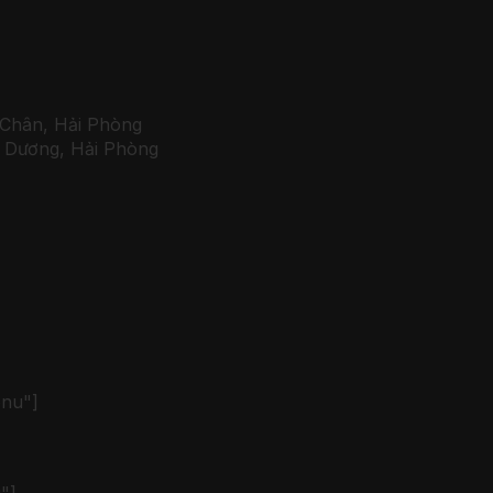
Chân, Hải Phòng
 Dương, Hải Phòng
enu"]
"]