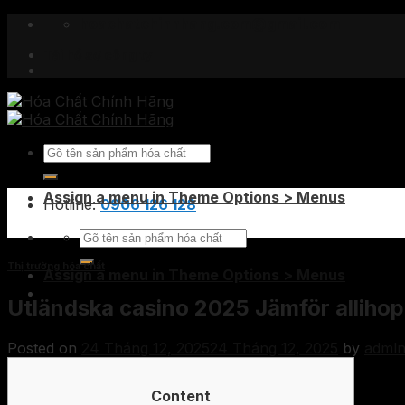
Skip
hoachatchinhhang.com@gmail.com
to
Tải hồ sơ công ty
content
Assign a menu in Theme Options > Menus
Hotline:
0906 126 128
Thị trường hóa chất
Assign a menu in Theme Options > Menus
Utländska casino 2025 Jämför allihopa
Posted on
24 Tháng 12, 2025
24 Tháng 12, 2025
by
admln
Content