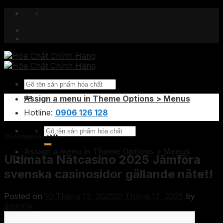
Skip
hoachatchinhhang.com@gmail.com
to
Tải hồ sơ công ty
content
Assign a menu in Theme Options > Menus
Hotline:
0906 126 128
Thị trường hóa chất
Assign a menu in Theme Options > Menus
Ultimata Nätcasino 2025 Jämföra
svenska casinosidor gällande nätet!
Posted on
10 Tháng 12, 2025
10 Tháng 12, 2025
by
admlnlx