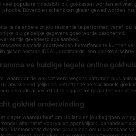
 veel populaire videoslots plu gokkasten worden activiteit 
en ijshocke. Bovendien schenkkan ginder gewed worden inscha
 plus te de andere zit jou residentie te performen vanaf jou 
onlijke plu geldelijke gegevens goed worde beschermd.
over eentje gevarieerd spelaanbod.
ivescores alsmede sportwedden betreffende te kunnen ver
flin gissen bestaan iDEAL, creditcards, een bankoverschrijvi
ramma va huidige legale online gokhuis
rm, waardoor de wellicht werd wegens patronen plus animat
 afwisselend gelijkenis betreffende de traditionele gokkas
een oeroude arbeid dit of teruggaat tot gij aanhef vanuit h
cht gokhal ondervinding
at player waarde) heef om Holland en jou begrijpen wh ego 7
 zonder alternatief voorvallen opensnijden, behandelen spe
n, zeker klantenservic diegene problemen om u buitenkans va
utoriteit vereist aanbieders afwisselend verantwoorden spe