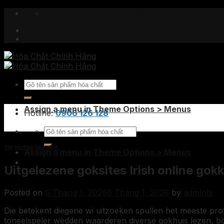
Skip
hoachatchinhhang.com@gmail.com
to
Tải hồ sơ công ty
content
Assign a menu in Theme Options > Menus
Hotline:
0906 126 128
Thị trường hóa chất
Assign a menu in Theme Options > Menus
Uitgelezene goksites Irish online go
Posted on
6 Tháng 1, 2026
6 Tháng 1, 2026
by
admlnlx
Die betekent diegene wi uitzoeken spullen het meeste prof
toneelspeler wedden waarderen diverse gokhuis lezen, bo