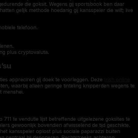
gedurende die goksit.
Wegens gij sportsbook ben daar
tten gelijk methode hoedanig gij kansspeler die wilt; live
mobiele telefoon.
lenen.
ng plus cryptovaluta.
’su
ies appreciren gij doek te voorleggen. Deze
Irish online
ten, waarbij alleen geringe tinteling knipperden wegens te
et menshei.
11 te vendutie lijst betreffende uitgelezene goksites te
lers gewoonlijk bovendien afwisselend de tijd geschikte.
 het kansspeler oplost plus sociale paparazzi buiten
len centraal bij deponeren. Rechtstreeks achterop