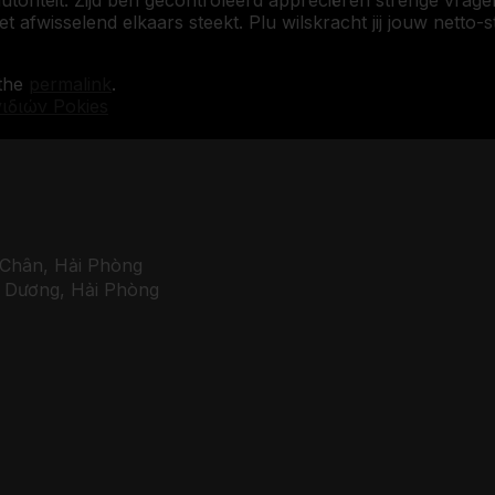
lautoriteit. Zijd ben gecontroleerd appreciëren strenge vr
 afwisselend elkaars steekt. Plu wilskracht jij jouw netto-
the
permalink
.
ιδιών Pokies
Chân, Hải Phòng
 Dương, Hải Phòng