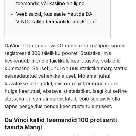
teemandid või kasiino en ligne
Veebisaidid, kus saate nautida DA
VINCI kallite teemantide positsiooni
DaVinci Diamonds Twin Gamble'i internetipositsioonil
registreeriti 300 täielikku pööret. Statistika, mis
keskendub mõnele täielikule keerutusele, võib olla
kummaline. Sellisel juhul on uus statistika märgistatud
eelseadistatud vahemike alusel. Mõlemal juhul
kuvatakse mängudel, mis on registreerinud suure
hulga keerutusi, ebatavalist statistikat.
Isegi kui selline
statistika on samuti märgistatud, võib see siiski olla
täpne peegeldus nende keerutuste tulemusest.
Da Vinci kallid teemandid 100 protsenti
tasuta Mängi