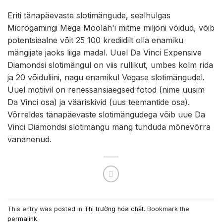
Eriti tänapäevaste slotimängude, sealhulgas
Microgamingi Mega Moolah'i mitme miljoni võidud, võib
potentsiaalne võit 25 100 krediidilt olla enamiku
mängijate jaoks liiga madal. Uuel Da Vinci Expensive
Diamondsi slotimängul on viis rullikut, umbes kolm rida
ja 20 võiduliini, nagu enamikul Vegase slotimängudel.
Uuel motiivil on renessansiaegsed fotod (nime uusim
Da Vinci osa) ja vääriskivid (uus teemantide osa).
Võrreldes tänapäevaste slotimängudega võib uue Da
Vinci Diamondsi slotimängu mäng tunduda mõnevõrra
vananenud.
This entry was posted in
Thị trường hóa chất
. Bookmark the
permalink
.