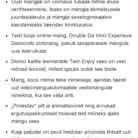
Uuel mängijal on võimalus lubada mitme aluse
verifitseerimine, lisaks on mängija liikmelisusele
juurdepääsuks ja mängija sisselogimisajaloo
kasutamiseks täiendav kinnitusalus.
Teist tüüpi online-mäng, Double Da Vinci Expensive
Diamonds slotimäng, pakub tavapärasele mängule
uue keerukuse.
Divinci kallite teemantide Twin Enjoy sees on veel
mõned ikoonid, millest igaüks sobib teie tööle.
Mäng, koos mitme teise inimesega, ajendas täiesti
uut videomänguautomaatide veebimängude
nimekirja, kui see välja anti.
„Pimestav“ pilt ja animatsioonid ning arvukad
ergutuspakkumised hoiavad teid mõneks ajaks
mängu sees.
Kuigi paljudel on pisut heidutav proovida lihtsalt uut