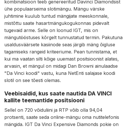
kombinatsioon teeb genereeritud Davinci Diamondsist
ühe populaarseima slotimängu. Mängu värske
juhtimine kuulub tuntud mängijate meeskonnale,
mistõttu saate hasartmängukogukonnas pidevalt
tugevaid arme. Selle on loonud IGT, mis on
mängutööstuses kõrgelt tunnustatud termin. Pakutuna
usaldusväärsete kasiinode seas järgib mäng õigluse
tagamiseks rangeid kriteeriume. Pean tunnistama, et
kui ma vaatan silti kõige uuemast positsioonist alates,
arvasin, et mängul on midagi Dan Browni ainulaadse
"Da Vinci koodi" vastu, kuna NetEnti salajase koodi
slotil on see tõesti olemas.
Veebisaidid, kus saate nautida DA VINCI
kallite teemantide positsiooni
Sellel on 720 võiduliini ja RTP võib olla 94,04
protsenti, saate seda online-mängu oma nutitelefonis
mängida. IGT Da Vinci Expensive Diamonds pokie on