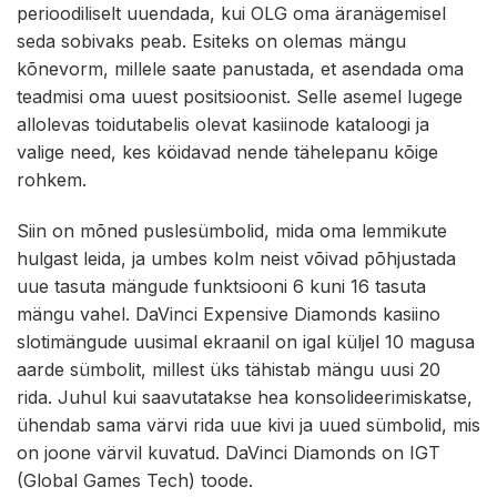
perioodiliselt uuendada, kui OLG oma äranägemisel
seda sobivaks peab. Esiteks on olemas mängu
kõnevorm, millele saate panustada, et asendada oma
teadmisi oma uuest positsioonist. Selle asemel lugege
allolevas toidutabelis olevat kasiinode kataloogi ja
valige need, kes köidavad nende tähelepanu kõige
rohkem.
Siin on mõned puslesümbolid, mida oma lemmikute
hulgast leida, ja umbes kolm neist võivad põhjustada
uue tasuta mängude funktsiooni 6 kuni 16 tasuta
mängu vahel. DaVinci Expensive Diamonds kasiino
slotimängude uusimal ekraanil on igal küljel 10 magusa
aarde sümbolit, millest üks tähistab mängu uusi 20
rida. Juhul kui saavutatakse hea konsolideerimiskatse,
ühendab sama värvi rida uue kivi ja uued sümbolid, mis
on joone värvil kuvatud. DaVinci Diamonds on IGT
(Global Games Tech) toode.