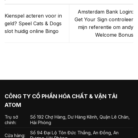
Amsterdam Bank Login:
Kienspel acteren voor in
Get Your Sign controleer
geld? Speel Cats & Dogs
mijn referentie om andy
slot huidig online Bingo
Welcome Bonus
CÔNG TY CỔ PHẦN HÓA CHẤT & VẬN TẢI
ATOM
Trụ sở
Số 192 Chợ Hàng, Dư Hàng Kênh, Quận Lê Chân,
chính:
Hải Phòng
Số 94 Đại Lộ Tôn Đức Thắng, An Đồng, An
Cửa hàng: