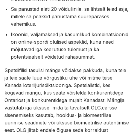
Sa panustad alati 20 võiduliinile, sa lihtsalt leiad asja,
millele sa peaksid panustama suurepärases
vahemikus.
Ikoonid, väljamaksed ja kasumlikud kombinatsioonid
on online-spordi olulised aspektid, kuna need
mõjutavad iga keerutuse tulemust ja ka
potentsiaalselt võidetud rahasummat.
Spetsiifilisi tasulisi mänge võidakse pakkuda, kuna teie
ja teie saate luua võrgustiku ühe või mitme teise
Kanada loteriijurisdiktsiooniga. Spetsialistid, kes
kogevad mängu, kus saate võistelda konkurentidega
Ontariost ja konkurentidega mujalt Kanadast. Mängija
vastutab iga üksuse, mida ta tavaliselt OLG.ca-sse
sisenemiseks kasutab, hooldus- ja biomeetrilise
uurimise seadmete või üksuse biomeetrilise autentimise
eest. OLG jätab endale õiguse seda korraldust