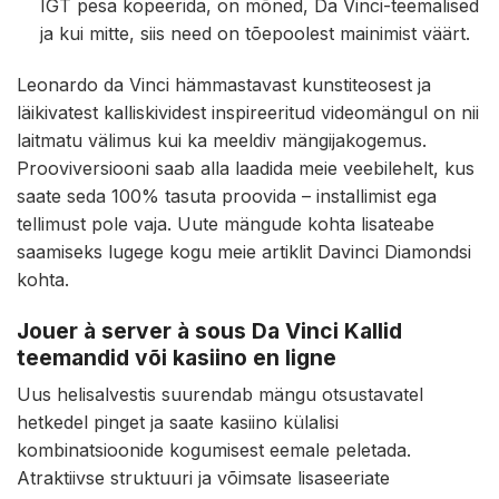
IGT pesa kopeerida, on mõned, Da Vinci-teemalised
ja kui mitte, siis need on tõepoolest mainimist väärt.
Leonardo da Vinci hämmastavast kunstiteosest ja
läikivatest kalliskividest inspireeritud videomängul on nii
laitmatu välimus kui ka meeldiv mängijakogemus.
Prooviversiooni saab alla laadida meie veebilehelt, kus
saate seda 100% tasuta proovida – installimist ega
tellimust pole vaja. Uute mängude kohta lisateabe
saamiseks lugege kogu meie artiklit Davinci Diamondsi
kohta.
Jouer à server à sous Da Vinci Kallid
teemandid või kasiino en ligne
Uus helisalvestis suurendab mängu otsustavatel
hetkedel pinget ja saate kasiino külalisi
kombinatsioonide kogumisest eemale peletada.
Atraktiivse struktuuri ja võimsate lisaseeriate