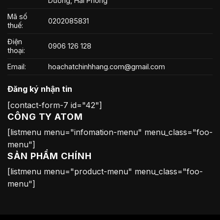
Dương, Hải Phòng
Mã số
0202085831
thuế:
Điện
0906 126 128
thoại:
Email:
hoachatchinhhang.com@gmail.com
Đăng ký nhận tin
[contact-form-7 id="42"]
CÔNG TY ATOM
[listmenu menu="infomation-menu" menu_class="foo-
menu"]
SẢN PHẨM CHÍNH
[listmenu menu="product-menu" menu_class="foo-
menu"]