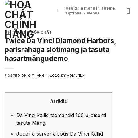
Skip
Assign a menu in Theme
to
Options > Menus
content
THỊ TRƯỜNG HÓA CHẤT
Twice Da Vinci Diamond Harbors,
pärisrahaga slotimäng ja tasuta
hasartmängudemo
POSTED ON
6 THÁNG 1, 2026
BY
ADMLNLX
Artiklid
Da Vinci kallid teemandid 100 protsenti
tasuta Mängi
Jouer à server à sous Da Vinci Kallid