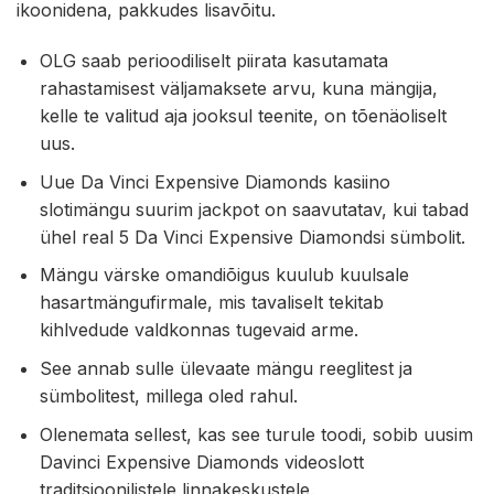
ikoonidena, pakkudes lisavõitu.
OLG saab perioodiliselt piirata kasutamata
rahastamisest väljamaksete arvu, kuna mängija,
kelle te valitud aja jooksul teenite, on tõenäoliselt
uus.
Uue Da Vinci Expensive Diamonds kasiino
slotimängu suurim jackpot on saavutatav, kui tabad
ühel real 5 Da Vinci Expensive Diamondsi sümbolit.
Mängu värske omandiõigus kuulub kuulsale
hasartmängufirmale, mis tavaliselt tekitab
kihlvedude valdkonnas tugevaid arme.
See annab sulle ülevaate mängu reeglitest ja
sümbolitest, millega oled rahul.
Olenemata sellest, kas see turule toodi, sobib uusim
Davinci Expensive Diamonds videoslott
traditsioonilistele linnakeskustele.