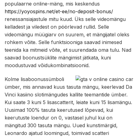
populaarne online-mäng, mis keskendus
https://yoyospins.net/et-ee/no-deposit-bonus/
renessansiajastule mitu kuud. Üks selle videomängu
kelladest ja viledest on pöörlevad rullid. Selle
videomängu müügiarv on suurem, et mängijatel oleks
rohkem võite. Selle funktsiooniga saavad inimesed
teenida ka mitmeid võite, et suurendada oma tulu. Nad
saavad boonustsüklite mängimist jätkata, kuni
moodustuvad võidukombinatsioonid.
Kolme lisaboonussümboli
ümber, mis annavad kuus tasuta mängu, keerlevad Da
Vinci kasiino slotimängudes kallite teemantide ümber.
Kui saate 3 kuni 5 lisascatterit, leiate kuni 15 lisamängu.
Uusimad 100% tasuta keerutused lõpevad, kui
keerutuste loendur on 0, vastasel juhul kui on
mängitud 300 tasuta mängu. Uued kunstimärgid,
Leonardo ajatud loomingud, toimivad scatteri