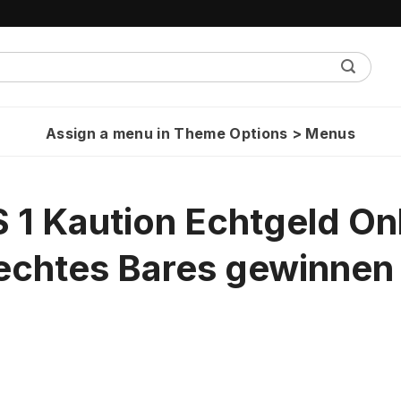
Assign a menu in Theme Options > Menus
$ 1 Kaution Echtgeld On
 echtes Bares gewinnen