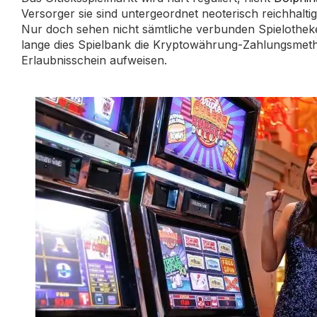
Versorger sie sind untergeordnet neoterisch reichhalt
Nur doch sehen nicht sämtliche verbunden Spielothe
lange dies Spielbank die Kryptowährung-Zahlungsmeth
Erlaubnisschein aufweisen.