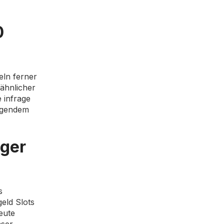
0
eln ferner
nähnlicher
 infrage
olgendem
nger
s
eld Slots
eute