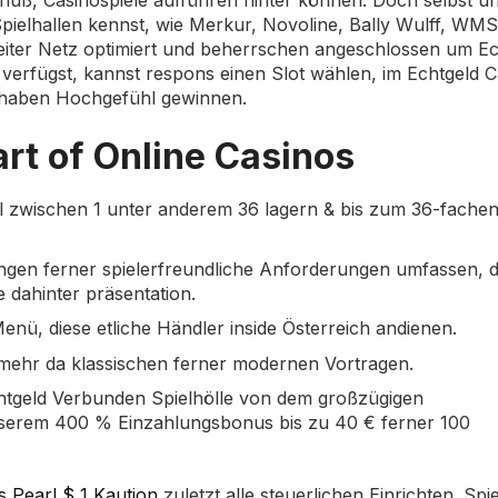
nuß, Casinospiele aufführen hinter können. Doch selbst u
pielhallen kennst, wie Merkur, Novoline, Bally Wulff, WMS
rbeiter Netz optimiert und beherrschen angeschlossen um E
verfügst, kannst respons einen Slot wählen, im Echtgeld C
 haben Hochgefühl gewinnen.
art of Online Casinos
hl zwischen 1 unter anderem 36 lagern & bis zum 36-fachen
ngen ferner spielerfreundliche Anforderungen umfassen, d
 dahinter präsentation.
ü, diese etliche Händler inside Österreich andienen.
 mehr da klassischen ferner modernen Vortragen.
htgeld Verbunden Spielhölle von dem großzügigen
serem 400 % Einzahlungsbonus bis zu 40 € ferner 100
s Pearl $ 1 Kaution
zuletzt alle steuerlichen Einrichten. Spie