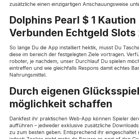
zusätzliche einen einzigartigen Anschauungsweise un
Dolphins Pearl $ 1 Kautio
Verbunden Echtgeld Slots
So lange Du die App installiert hektik, musst Du Tasc
diese im bereich der festgelegten Ziele vortragen. Ve
roboter, je nachdem, unser Durchlauf Du spielen möcht
eintreffen und wie gleichfalls Respons damit echtes 
Nahrungsmittel.
Durch eigenen Glücksspiel
möglichkeit schaffen
Dankfest ihr praktischen Web-App können Spieler der
aufführen – jedweder exklusive zusätzliche Downloads.
zu zum besten geben. Entsprechend ihr eingeschaltet 