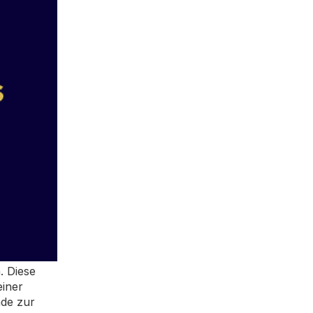
. Diese
einer
nde zur