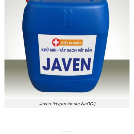
Javen (Hypochlorite NaOCl)