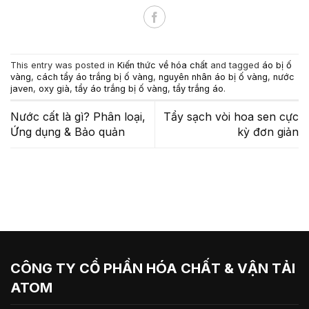
This entry was posted in
Kiến thức về hóa chất
and tagged
áo bị ố
vàng
,
cách tẩy áo trắng bị ố vàng
,
nguyên nhân áo bị ố vàng
,
nước
javen
,
oxy già
,
tẩy áo trắng bị ố vàng
,
tẩy trắng áo
.
Nước cất là gì? Phân loại,
Tẩy sạch vòi hoa sen cực
Ứng dụng & Bảo quản
kỳ đơn giản
CÔNG TY CỔ PHẦN HÓA CHẤT & VẬN TẢI
ATOM