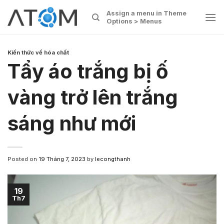
Skip
Assign a menu in Theme
to
Options > Menus
content
Kiến thức về hóa chất
Tẩy áo trắng bị ố
vàng trở lên trắng
sáng như mới
Posted on
19 Tháng 7, 2023
by
lecongthanh
19
Th7