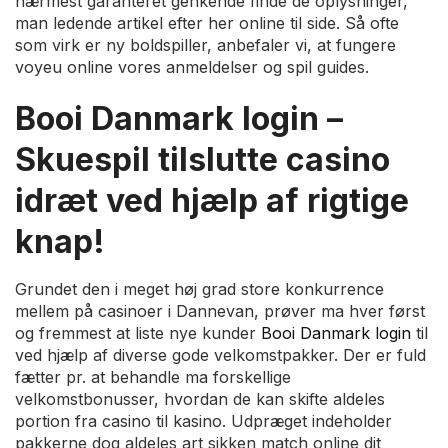
nærmest garanteret genkende finde de oplysninger,
man ledende artikel efter her online til side. Så ofte
som virk er ny boldspiller, anbefaler vi, at fungere
voyeu online vores anmeldelser og spil guides.
Booi Danmark login –
Skuespil tilslutte casino
idræt ved hjælp af rigtige
knap!
Grundet den i meget høj grad store konkurrence
mellem på casinoer i Dannevan, prøver ma hver først
og fremmest at liste nye kunder
Booi Danmark login
til
ved hjælp af diverse gode velkomstpakker. Der er fuld
fætter pr. at behandle ma forskellige
velkomstbonusser, hvordan de kan skifte aldeles
portion fra casino til kasino. Udpræget indeholder
pakkerne dog aldeles art sikken match online dit