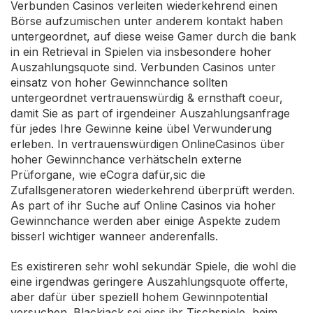
Verbunden Casinos verleiten wiederkehrend einen
Börse aufzumischen unter anderem kontakt haben
untergeordnet, auf diese weise Gamer durch die bank
in ein Retrieval in Spielen via insbesondere hoher
Auszahlungsquote sind. Verbunden Casinos unter
einsatz von hoher Gewinnchance sollten
untergeordnet vertrauenswürdig & ernsthaft coeur,
damit Sie as part of irgendeiner Auszahlungsanfrage
für jedes Ihre Gewinne keine übel Verwunderung
erleben. In vertrauenswürdigen OnlineCasinos über
hoher Gewinnchance verhätscheln externe
Prüforgane, wie eCogra dafür,sic die
Zufallsgeneratoren wiederkehrend überprüft werden.
As part of ihr Suche auf Online Casinos via hoher
Gewinnchance werden aber einige Aspekte zudem
bisserl wichtiger wanneer anderenfalls.
Es existireren sehr wohl sekundär Spiele, die wohl die
eine irgendwas geringere Auszahlungsquote offerte,
aber dafür über speziell hohem Gewinnpotential
versuchen. Blackjack sei eins ihr Tischspiele, beim