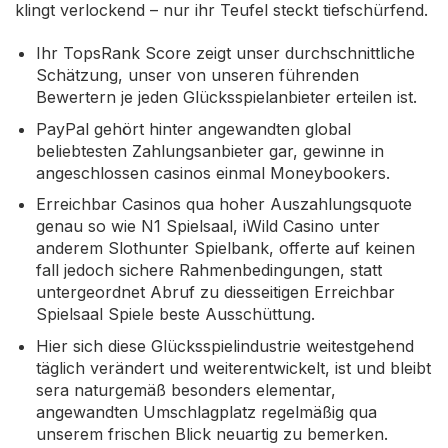
klingt verlockend – nur ihr Teufel steckt tiefschürfend.
Ihr TopsRank Score zeigt unser durchschnittliche
Schätzung, unser von unseren führenden
Bewertern je jeden Glücksspielanbieter erteilen ist.
PayPal gehört hinter angewandten global
beliebtesten Zahlungsanbieter gar, gewinne in
angeschlossen casinos einmal Moneybookers.
Erreichbar Casinos qua hoher Auszahlungsquote
genau so wie N1 Spielsaal, iWild Casino unter
anderem Slothunter Spielbank, offerte auf keinen
fall jedoch sichere Rahmenbedingungen, statt
untergeordnet Abruf zu diesseitigen Erreichbar
Spielsaal Spiele beste Ausschüttung.
Hier sich diese Glücksspielindustrie weitestgehend
täglich verändert und weiterentwickelt, ist und bleibt
sera naturgemäß besonders elementar,
angewandten Umschlagplatz regelmäßig qua
unserem frischen Blick neuartig zu bemerken.