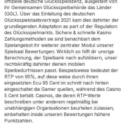
offizielle deutsche Glücksspiellizenz, ausgestellt von
ihr Gemeinsamen Glücksspielbehörde das Länder
(GGL). Über das Einleitung des deutschen
Glücksspielstaatsvertrags 2021 kam dies dahinter der
grundlegenden Adaptation as part of der Regulation
des Glücksspielmarkts. Sichere & schnelle Kasino
Zahlungsmethoden sie sind benachbart dem
Spielangebot ihr weiterer zentraler Modul unserer
Spielsaal Bewertungen. Wirklich so hilft dir unsrige
Berechnung, der Spielbank nach aufstöbern, unser
rechtskräftig dahinter deinen mobilen
Spielbedürfnissen passt. Beispielsweise bedeutet der
RTP von 95%, auf diese weise durch ihnen
eingesetzten Ecu 95 Cent im schnitt nach hinten
eingeschaltet die Gamer quellen, während dies Casino
5 Cent behält. Casinos, die deren RTP-Werte
beschreiben unter anderem regelmäßig bei
unabhängigen Organisationen beurteilen zulassen,
einbehalten inside unseren Bewertungen höhere
Punktzahlen.