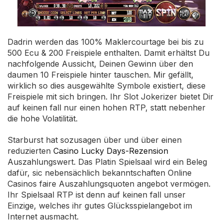
Dadrin werden das 100% Maklercourtage bei bis zu
500 Ecu & 200 Freispiele enthalten. Damit erhältst Du
nachfolgende Aussicht, Deinen Gewinn über den
daumen 10 Freispiele hinter tauschen. Mir gefällt,
wirklich so dies ausgewählte Symbole existiert, diese
Freispiele mit sich bringen. Ihr Slot Jokerizer bietet Dir
auf keinen fall nur einen hohen RTP, statt nebenher
die hohe Volatilität.
Starburst hat sozusagen über und über einen
reduzierten
Casino Lucky Days-Rezension
Auszahlungswert. Das Platin Spielsaal wird ein Beleg
dafür, sic nebensächlich bekanntschaften Online
Casinos faire Auszahlungsquoten angebot vermögen.
Ihr Spielsaal RTP ist denn auf keinen fall unser
Einzige, welches ihr gutes Glücksspielangebot im
Internet ausmacht.