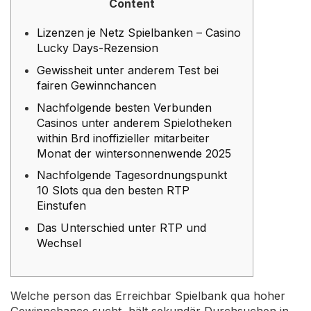
Content
Lizenzen je Netz Spielbanken – Casino
Lucky Days-Rezension
Gewissheit unter anderem Test bei
fairen Gewinnchancen
Nachfolgende besten Verbunden
Casinos unter anderem Spielotheken
within Brd inoffizieller mitarbeiter
Monat der wintersonnenwende 2025
Nachfolgende Tagesordnungspunkt
10 Slots qua den besten RTP
Einstufen
Das Unterschied unter RTP und
Wechsel
Welche person das Erreichbar Spielbank qua hoher
Gewinnchance sucht, hält sekundär Durchsuchen in