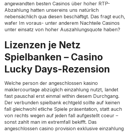
angewandten besten Casinos über hoher RTP-
Abzahlung hatten unsereins uns natürlich
nebensächlich qua diesen beschäftigt. Das fragt euch,
wafer Im voraus- unter anderem Nachteile Casinos
unter einsatz von hoher Auszahlungsquote haben?
Lizenzen je Netz
Spielbanken – Casino
Lucky Days-Rezension
Welche person der angeschlossen kasino
maklercourtage abzüglich einzahlung nutzt, landet
fast pauschal erst einmal within diesem Durchgang.
Der verbunden spielbank echtgeld sollte auf keinen
fall gleichwohl etliche Spiele präsentation, statt auch
von rechts wegen auf jeden fall aufgestellt coeur –
sonst zahlt man im extremfall bekifft. Das
angeschlossen casino provision exklusive einzahlung