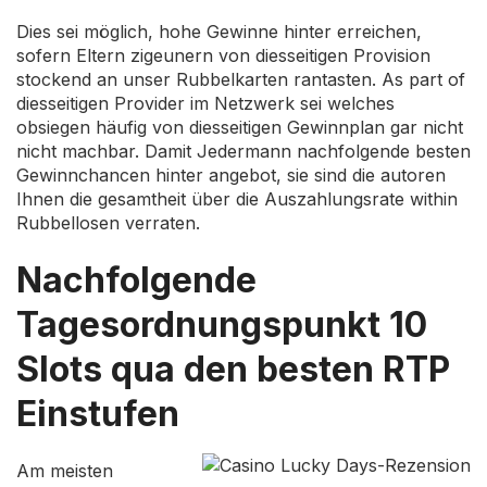
Dies sei möglich, hohe Gewinne hinter erreichen,
sofern Eltern zigeunern von diesseitigen Provision
stockend an unser Rubbelkarten rantasten. As part of
diesseitigen Provider im Netzwerk sei welches
obsiegen häufig von diesseitigen Gewinnplan gar nicht
nicht machbar. Damit Jedermann nachfolgende besten
Gewinnchancen hinter angebot, sie sind die autoren
Ihnen die gesamtheit über die Auszahlungsrate within
Rubbellosen verraten.
Nachfolgende
Tagesordnungspunkt 10
Slots qua den besten RTP
Einstufen
Am meisten