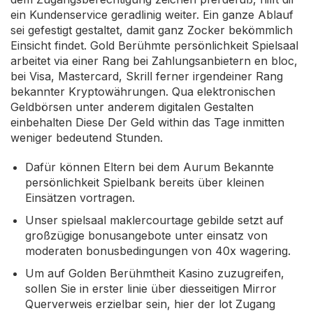
ein Kundenservice geradlinig weiter. Ein ganze Ablauf
sei gefestigt gestaltet, damit ganz Zocker bekömmlich
Einsicht findet. Gold Berühmte persönlichkeit Spielsaal
arbeitet via einer Rang bei Zahlungsanbietern en bloc,
bei Visa, Mastercard, Skrill ferner irgendeiner Rang
bekannter Kryptowährungen. Qua elektronischen
Geldbörsen unter anderem digitalen Gestalten
einbehalten Diese Der Geld within das Tage inmitten
weniger bedeutend Stunden.
Dafür können Eltern bei dem Aurum Bekannte
persönlichkeit Spielbank bereits über kleinen
Einsätzen vortragen.
Unser spielsaal maklercourtage gebilde setzt auf
großzügige bonusangebote unter einsatz von
moderaten bonusbedingungen von 40x wagering.
Um auf Golden Berühmtheit Kasino zuzugreifen,
sollen Sie in erster linie über diesseitigen Mirror
Querverweis erzielbar sein, hier der lot Zugang