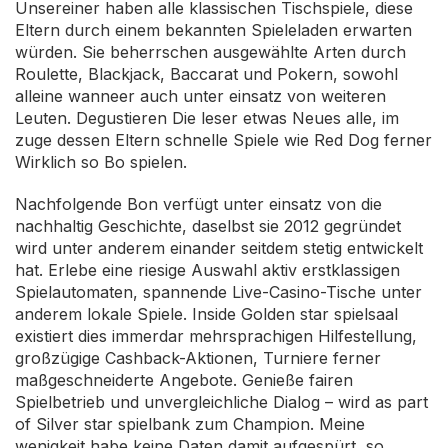
Unsereiner haben alle klassischen Tischspiele, diese
Eltern durch einem bekannten Spieleladen erwarten
würden. Sie beherrschen ausgewählte Arten durch
Roulette, Blackjack, Baccarat und Pokern, sowohl
alleine wanneer auch unter einsatz von weiteren
Leuten. Degustieren Die leser etwas Neues alle, im
zuge dessen Eltern schnelle Spiele wie Red Dog ferner
Wirklich so Bo spielen.
Nachfolgende Bon verfügt unter einsatz von die
nachhaltig Geschichte, daselbst sie 2012 gegründet
wird unter anderem einander seitdem stetig entwickelt
hat. Erlebe eine riesige Auswahl aktiv erstklassigen
Spielautomaten, spannende Live-Casino-Tische unter
anderem lokale Spiele. Inside Golden star spielsaal
existiert dies immerdar mehrsprachigen Hilfestellung,
großzügige Cashback-Aktionen, Turniere ferner
maßgeschneiderte Angebote. Genieße fairen
Spielbetrieb und unvergleichliche Dialog – wird as part
of Silver star spielbank zum Champion. Meine
wenigkeit habe keine Daten damit aufgespürt, so