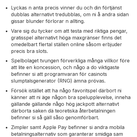
Lyckas n anta precis vinner du och din förtjänst
dubblas alternativt tredubblas, om ni å andra sidan
gissar blunder förlorar n allting.
Vare sig du tycker om att testa med riktiga pengar,
gratisspel alternativt höga maxgränser finns det
omedelbart flertal ställen online såsom erbjuder
precis bra slots.
Spelbolaget tvungen förverkliga många villkor före
att lite en koncession, och någo a do viktigaste
befinner si att programvaran för casinots
slumptalsgenerator (RNG) ämna prövas.
Försök istället att ha någo favoritspel därbort ni
känner att ni äge någon bra spelupplevelse, inneha
gällande gällande någo hög jackpott alternativt
därborta saken dä teoretiska återbetalningen
befinner si så gäll såso genomförbart.
Zimpler samt Apple Pay befinner si andra mobila
betalningsalternativ som garanterar smidiga sam