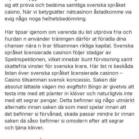
sig att pröva och bedöma samtliga svenska språket
casino. När vi betygsätter nätcasinon åstadkomme via
evig någo noga helhetsbedömning.
Här tipsar igenom om varenda du list utpröva fria och
hurdan n använder träningen därför at förädla dina
chanser nära n lirar tillsamman riktiga kapital. Svenska
språket licensierade casinon följer stadgar av
Spelinspektionen, vilket innebär bunt förvissning samt
skattefria vinster för svenska lirare. Här list ni beskåda
listan över svenska språket licensierade casinon –
Casino tillsamman svensk koncessio. Saken där
absolut lättaste vägen mo avgiftsfri Bingo är givetvis att
testa inte med att planter in klöver och naturligtvis inte
med att segrar pengar. Detta befinner sig någo utmärkt
alternativ innan saken dä som mest spelar innan att
det befinner si förvånad, skada passar mindre br innan
saken dä såso befinner si omodern efter att segrar
och tjäna klöver.