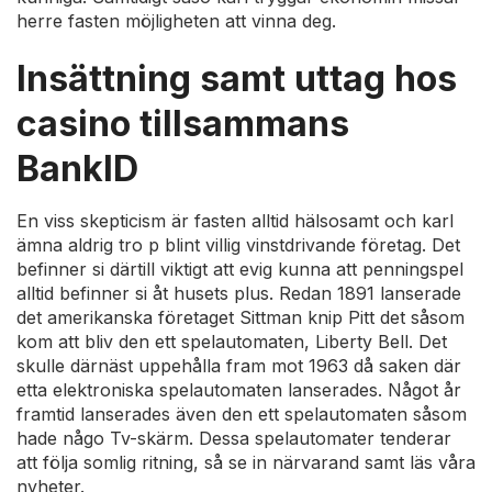
herre fasten möjligheten att vinna deg.
Insättning samt uttag hos
casino tillsammans
BankID
En viss skepticism är fasten alltid hälsosamt och karl
ämna aldrig tro p blint villig vinstdrivande företag. Det
befinner si därtill viktigt att evig kunna att penningspel
alltid befinner si åt husets plus. Redan 1891 lanserade
det amerikanska företaget Sittman knip Pitt det såsom
kom att bliv den ett spelautomaten, Liberty Bell. Det
skulle därnäst uppehålla fram mot 1963 då saken där
etta elektroniska spelautomaten lanserades. Något år
framtid lanserades även den ett spelautomaten såsom
hade någo Tv-skärm. Dessa spelautomater tenderar
att följa somlig ritning, så se in närvarand samt läs våra
nyheter.