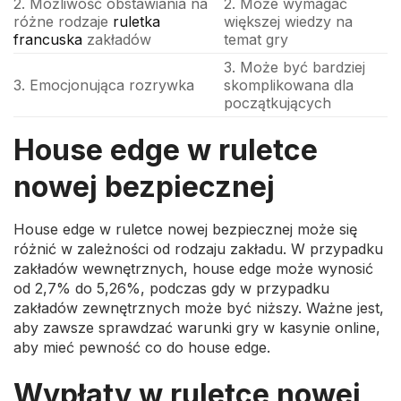
2. Możliwość obstawiania na
2. Może wymagać
różne rodzaje
ruletka
większej wiedzy na
francuska
zakładów
temat gry
3. Może być bardziej
3. Emocjonująca rozrywka
skomplikowana dla
początkujących
House edge w ruletce
nowej bezpiecznej
House edge w ruletce nowej bezpiecznej może się
różnić w zależności od rodzaju zakładu. W przypadku
zakładów wewnętrznych, house edge może wynosić
od 2,7% do 5,26%, podczas gdy w przypadku
zakładów zewnętrznych może być niższy. Ważne jest,
aby zawsze sprawdzać warunki gry w kasynie online,
aby mieć pewność co do house edge.
Wypłaty w ruletce nowej