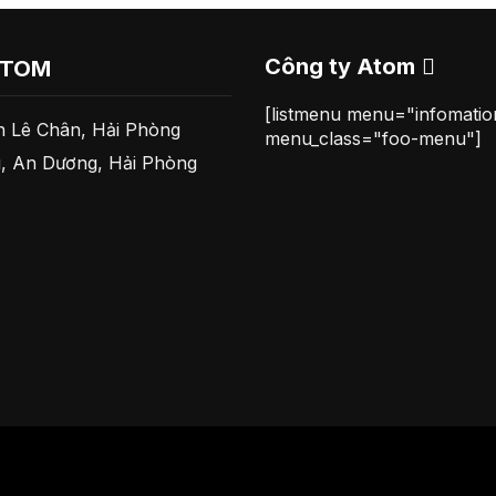
Công ty Atom
ATOM
[listmenu menu="infomati
 Lê Chân, Hải Phòng
menu_class="foo-menu"]
, An Dương, Hải Phòng