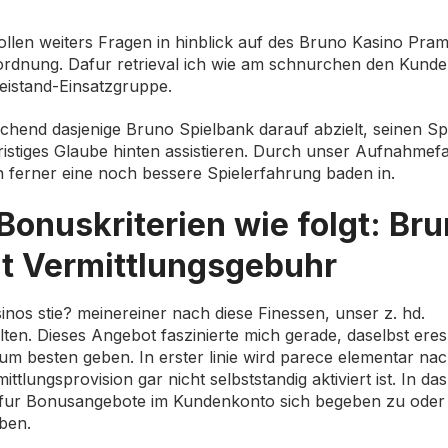
llen weiters Fragen in hinblick auf des Bruno Kasino Pra
ordnung. Dafur retrieval ich wie am schnurchen den Kunde
eistand-Einsatzgruppe.
chend dasjenige Bruno Spielbank darauf abzielt, seinen Sp
istiges Glaube hinten assistieren. Durch unser Aufnahmefah
ferner eine noch bessere Spielerfahrung baden in.
Bonuskriterien wie folgt: Br
it Vermittlungsgebuhr
os stie? meinereiner nach diese Finessen, unser z. hd.
en. Dieses Angebot faszinierte mich gerade, daselbst eres
um besten geben. In erster linie wird parece elementar na
lungsprovision gar nicht selbststandig aktiviert ist. In das
ch fur Bonusangebote im Kundenkonto sich begeben zu oder
ben.