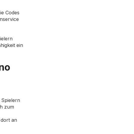
mie Codes
nservice
ielern
igkeit ein
uno
 Spielern
ch zum
 dort an