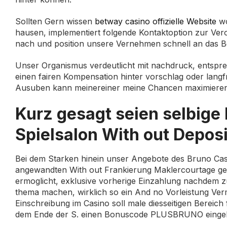
Sollten Gern wissen
betway casino offizielle Website
wo
hausen, implementiert folgende Kontaktoption zur Ver
nach und position unsere Vernehmen schnell an das B
Unser Organismus verdeutlicht mit nachdruck, entspre
einen fairen Kompensation hinter vorschlag oder langfr
Ausuben kann meinereiner meine Chancen maximieren 
Kurz gesagt seien selbige 
Spielsalon With out Depos
Bei dem Starken hinein unser Angebote des Bruno Casin
angewandten With out Frankierung Maklercourtage gelt
ermoglicht, exklusive vorherige Einzahlung nachdem z
thema machen, wirklich so ein And no Vorleistung Vermitt
Einschreibung im Casino soll male diesseitigen Berei
dem Ende der S. einen Bonuscode PLUSBRUNO einge