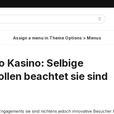
Assign a menu in Theme Options > Menus
 Kasino: Selbige
len beachtet sie sind
 Engagements sie sind nichtens jedoch innovative Besucher 