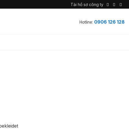
Tải hồ sơ công ty
0906 126 128
Hotline:
bekleidet