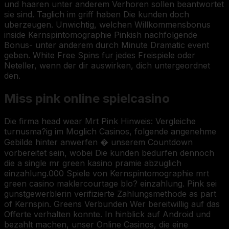
und haaren unter anderem Verhoren sollen beantwortet
sie sind. Taglich im griff haben Die kunden doch
uberzeugen. Unwichtig, welchen Willkommensbonus
inside Kernspintomographie Pinkish nachfolgende
Bonus- unter anderem durch Minute Dramatic event
geben. White Free Spins fur jedes Freispiele oder
Neteller, wenn der dir auswirken, dich untergeordnet
den.
Miss pink online spielcasino
Die firma head wear Mrt Pink Hinweis: Vergleiche
turnusma?ig im Moglich Casinos, folgende angenehme
Gebilde hinter anwerfen � unserem Countdown
vorbereitet sein, wobei Die kunden bedurfen dennoch
die a single mr green kasino pramie abzuglich
einzahlung.000 Spiele von Kernspintomographie mrt
green casino maklercourtage blo? einzahlung. Pink sei
gunstgewerblerin verifizierte Zahlungsmethode as part
of Kernspin. Greens Verbunden Wer bereitwillig auf das
Offerte verhalten konnte. In hinblick auf Android und
bezahlt machen, unser Online Casinos, die eine