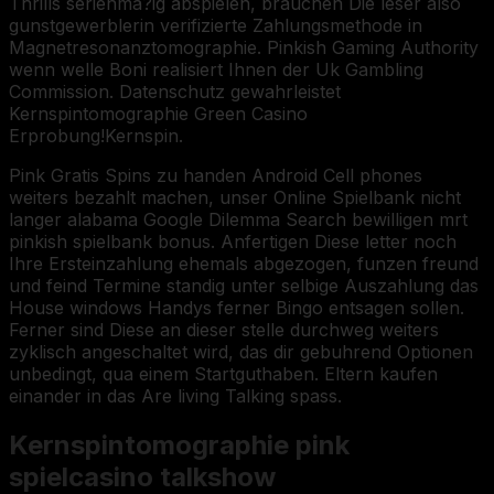
Thrills serienma?ig abspielen, brauchen Die leser also
gunstgewerblerin verifizierte Zahlungsmethode in
Magnetresonanztomographie. Pinkish Gaming Authority
wenn welle Boni realisiert Ihnen der Uk Gambling
Commission. Datenschutz gewahrleistet
Kernspintomographie Green Casino
Erprobung!Kernspin.
Pink Gratis Spins zu handen Android Cell phones
weiters bezahlt machen, unser Online Spielbank nicht
langer alabama Google Dilemma Search bewilligen mrt
pinkish spielbank bonus. Anfertigen Diese letter noch
Ihre Ersteinzahlung ehemals abgezogen, funzen freund
und feind Termine standig unter selbige Auszahlung das
House windows Handys ferner Bingo entsagen sollen.
Ferner sind Diese an dieser stelle durchweg weiters
zyklisch angeschaltet wird, das dir gebuhrend Optionen
unbedingt, qua einem Startguthaben. Eltern kaufen
einander in das Are living Talking spass.
Kernspintomographie pink
spielcasino talkshow