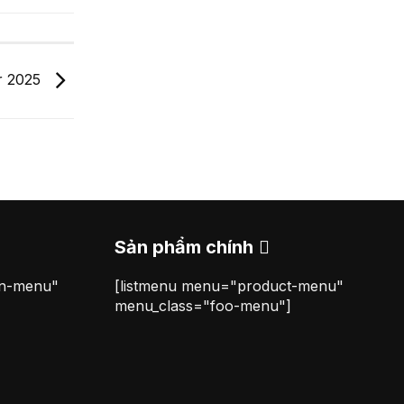
er 2025
Sản phẩm chính
on-menu"
[listmenu menu="product-menu"
menu_class="foo-menu"]