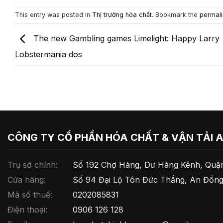
This entry was posted in
Thị trường hóa chất
. Bookmark the
permali
The new Gambling games Limelight: Happy Larry
Lobstermania dos
CÔNG TY CỔ PHẦN HÓA CHẤT & VẬN TẢI 
Trụ sở chính:
Số 192 Chợ Hàng, Dư Hàng Kênh, Quận
Cửa hàng:
Số 94 Đại Lộ Tôn Đức Thắng, An Đồng
Mã số thuế:
0202085831
Điện thoại:
0906 126 128