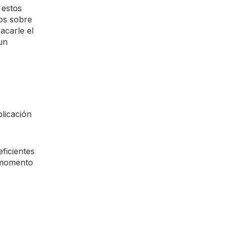
 estos
os sobre
sacarle el
un
ficientes
l momento