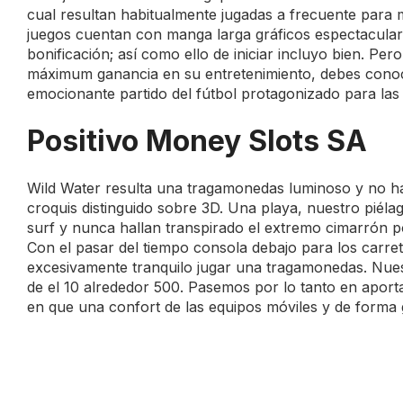
cual resultan habitualmente jugadas a frecuente para
juegos cuentan con manga larga gráficos espectacular
bonificación; así­ como ello de iniciar incluyo bien. Per
máximum ganancia en su entretenimiento, debes conoc
emocionante partido del fútbol protagonizado para las
Positivo Money Slots SA
Wild Water resulta una tragamonedas luminoso y no ha 
croquis distinguido sobre 3D. Una playa, nuestro piélag
surf y nunca hallan transpirado el extremo cimarrón po
Con el pasar del tiempo consola debajo para los carr
excesivamente tranquilo jugar una tragamonedas. Nues
de el 10 alrededor 500. Pasemos por lo tanto en apor
en que una confort de las equipos móviles y de forma g