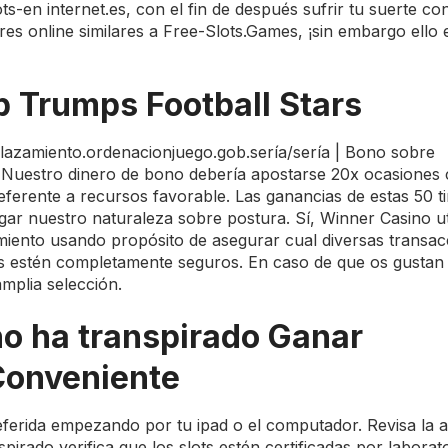
ots-en internet.es, con el fin de después sufrir tu suerte c
es online similares a Free-Slots.Games, ¡sin embargo ello 
p Trumps Football Stars
lazamiento.ordenacionjuego.gob.serí­a/serí­a | Bono sobre
s. Nuestro dinero de bono debería apostarse 20x ocasiones c
ferente a recursos favorable. Las ganancias de estas 50 t
ar nuestro naturaleza sobre postura. Sí, Winner Casino ut
iento usando propósito de asegurar cual diversas transac
es estén completamente seguros. En caso de que os gustan 
mplia selección.
no ha transpirado Ganar
Conveniente
preferida empezando por tu ipad o el computador. Revisa la 
irado verifica que los slots estén certificadas por laborat