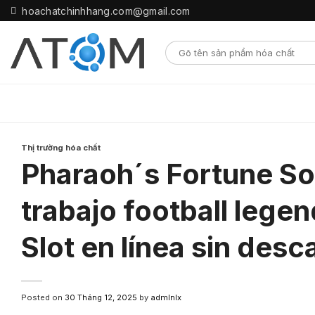
Skip
hoachatchinhhang.com@gmail.com
to
content
Thị trường hóa chất
Pharaoh´s Fortune Sob
trabajo football lege
Slot en línea sin desc
Posted on
30 Tháng 12, 2025
by
admlnlx