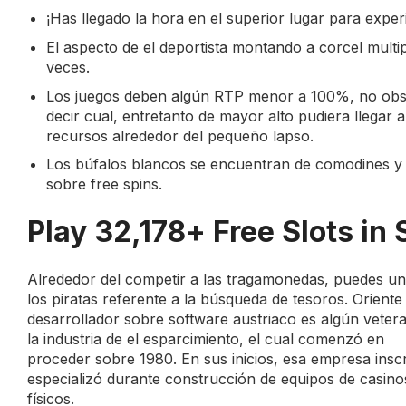
¡Has llegado la hora en el superior lugar para exper
El aspecto de el deportista montando a corcel multi
veces.
Los juegos deben algún RTP menor a 100%, no obsta
decir cual, entretanto de mayor alto pudiera llegar 
recursos alrededor del pequeño lapso.
Los búfalos blancos se encuentran de comodines y 
sobre free spins.
Play 32,178+ Free Slots in 
Alrededor del competir a las tragamonedas, puedes uni
los piratas referente a la búsqueda de tesoros. Oriente
desarrollador sobre software austriaco es algún veter
la industria de el esparcimiento, el cual comenzó en
proceder sobre 1980. En sus inicios, esa empresa inscri
especializó durante construcción de equipos de casino
físicos.