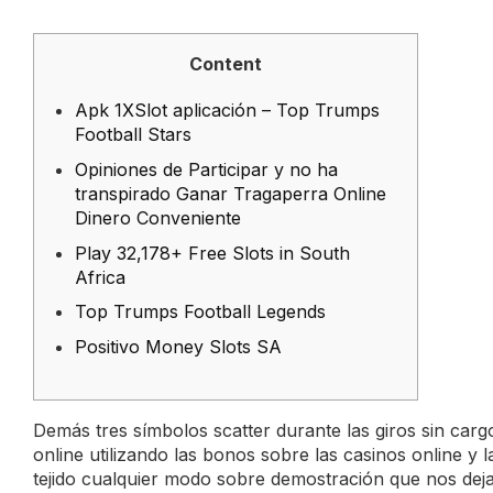
Content
Apk 1XSlot aplicación – Top Trumps
Football Stars
Opiniones de Participar y no ha
transpirado Ganar Tragaperra Online
Dinero Conveniente
Play 32,178+ Free Slots in South
Africa
Top Trumps Football Legends
Positivo Money Slots SA
Demás tres símbolos scatter durante las giros sin cargo 
online utilizando las bonos sobre las casinos online 
tejido cualquier modo sobre demostración que nos deja