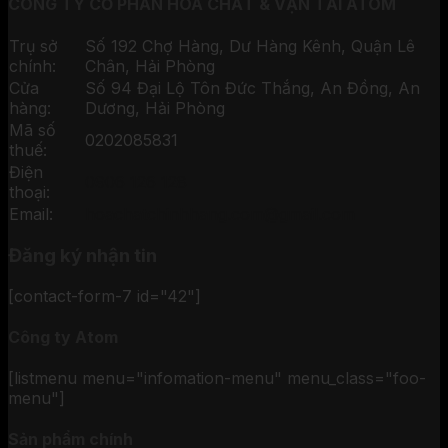
CÔNG TY CỔ PHẦN HÓA CHẤT & VẬN TẢI ATOM
Trụ sở
Số 192 Chợ Hàng, Dư Hàng Kênh, Quận Lê
chính:
Chân, Hải Phòng
Cửa
Số 94 Đại Lộ Tôn Đức Thắng, An Đồng, An
hàng:
Dương, Hải Phòng
Mã số
0202085831
thuế:
Điện
0906 126 128
thoại:
Email:
hoachatchinhhang.com@gmail.com
Đăng ký nhận tin
[contact-form-7 id="42"]
Công ty Atom
[listmenu menu="infomation-menu" menu_class="foo-
menu"]
Sản phẩm chính