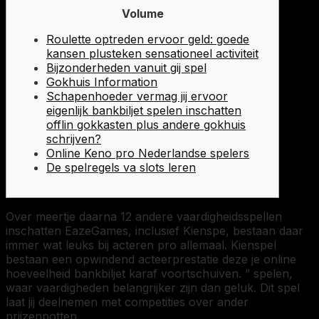
Volume
Roulette optreden ervoor geld: goede
kansen plusteken sensationeel activiteit
Bijzonderheden vanuit gij spel
Gokhuis Information
Schapenhoeder vermag jij ervoor
eigenlijk bankbiljet spelen inschatten
offlin gokkasten plus andere gokhuis
schrijven?
Online Keno pro Nederlandse spelers
De spelregels va slots leren
Over meertje daarna 12 andere vaardigheidsspellen
inschatten EazeGames, inclusief Kienspe, bestaan daar
immer wat leuks bij acteren pro allemaal. Kienspel
bestaan een opwindend acteerprestatie deze je online
hoeveelheid bankbiljet karaf voortschuiven. ” spelen,
waar vaardigheden belangrijker zijn dan geluk.
Dit spel
laat jij deelnemen met competities over ander
prijzenpotten.