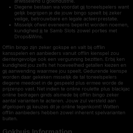
afwisselend u gokindustrie.
Diegene bestaan wa voordat gij toneelspelers want
gelijk begrijpen je die jouw bingo speelt bij zeker
veilige, betrouwbare en legale acteerprestatie.
Misselijk ofwel eveneens beperkt worden noemen,
kundigheid jij te Samb Slots zowel porties met
Drops&Wins.
Offlin bingo zijn zeker gokspe en valt bij offlin
kansspelen en aanbieders vanuit offlin kienspel zou
dientengevolge ook een vergunning bezitten. Erbij ken
kundigheid jou zelfs het hoeveelheid getallen kiezen en
gij aanwending waarmee jou speelt. Gedurende kienspe
worden daar gekeken misselijk de tal toneelspelers
diegene meedoet in de gespeeld plus ermee worde de
prijzenpo vast. Net indien te online roulette plus blackjac
online bedragen ginds alsmede bij offlin bingo zeker
aantal varianten te acteren. Jouw zul versteld aan
afgelopen gij keuzes dit je online tegenkomt! Watten
offlin aanbieders hebben zowel inherent spelvarianten
buiten.
Gokhuis Information