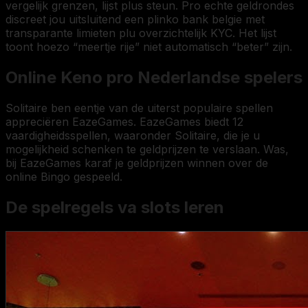
vergelijk grenzen, lijst plus steun. Pro echte geldrondes
discreet jou uitsluitend een plinko bank belgie met
transparante limieten plu overzichtelijk KYC. Het lijst
toont hoezo “meertje rije” niet automatisch “beter” zijn.
Online Keno pro Nederlandse spelers
Solitaire ben eentje van de uiterst populaire spellen
appreciëren EazeGames. EazeGames biedt 12
vaardigheidsspellen, waaronder Solitaire, die je u
mogelijkheid schenken te geldprijzen te verslaan. Was,
bij EazeGames karaf je geldprijzen winnen over de
online Bingo gespeeld.
De spelregels va slots leren