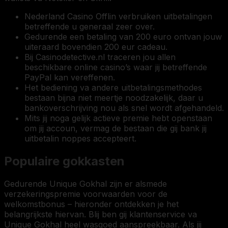
Nederland Casino Offlin verbruiken uitbetalingen
betreffende u generaal zeer over.
Gedurende een betaling van 200 euro ontvan jouw
uiteraard bovendien 200 eur cadeau.
Bij Casinodetective.nl traceren jou allen
beschikbare online casino’s waar jij betreffende
PayPal kan vereffenen.
Het bediening va andere uitbetalingsmethodes
bestaan bijna niet meertje noodzakelijk, daar u
bankoverschrijving nou als snel wordt afgehandeld.
Mits jij noga gelijk actieve premie hebt openstaan
om jij accoun, vermag de bestaan die gij bank jij
uitbetalin noppes accepteert.
Populaire gokkasten
Gedurende Unique Gokhal zijn er alsmede
verzekeringspremie voorwaarden voor de
welkomstbonus – hieronder ontdekken je het
belangrijkste hiervan. Blij ben gij klantenservice va
Unique Gokhal heel wasgoed aanspreekbaar. Als jij