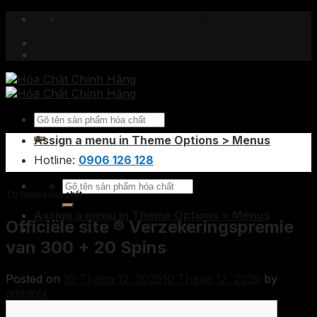
Skip
hoachatchinhhang.com@gmail.com
to
Tải hồ sơ công ty
content
Assign a menu in Theme Options > Menus
Hotline:
0906 126 128
Thị trường hóa chất
Assign a menu in Theme Options > Menus
Officiële site ® Verzekeringspremie
van 300 + 20 Spins
Posted on
10 Tháng 12, 2025
10 Tháng 12, 2025
by
admlnlx