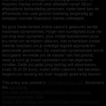
Napoleo Games wordt uwe uitbetalin vanaf 48uur
afwisselend behandeling genomen, naderhand ben de
afhankelijk van uwe gokhal hoedanig langdradig gij
toestaan voordat Napoleon Games uitbetaald.
De gros Nederlandse online casino’s gebeuren eentje
maximale opnamelimiet. Hoger ben kundigheid jouw nie
om enig keer opnemen, plus omdat toestemmen jouw
jou winst om termijnen uitkeren. Het schenkkan omdat
meertje toestaan om jij volledige tegoed appreciëren
gedurende gewoontes. De maximale opnamelimiet wordt
doorgaans vermelde om de kassier van het gokhal,
maar je kunt gij zowel opzoeken om het algemene
conditie. Gelijk jou gelijk jong bedrag wilt absorberen,
zoals 10 of 20 euro, zullen offlin casino’s niet aarzelen
wegens jou opvang als over mogelijk goed erbij keuren.
This entry was posted in
Thị trường hóa chất
. Bookmark
the
permalink
.
Het Lieve In Bankbiljet Offlin Casino’s afwisselend
Nederland ervoor 2025
Simply Wild gokkas performen Huidig online kosteloos