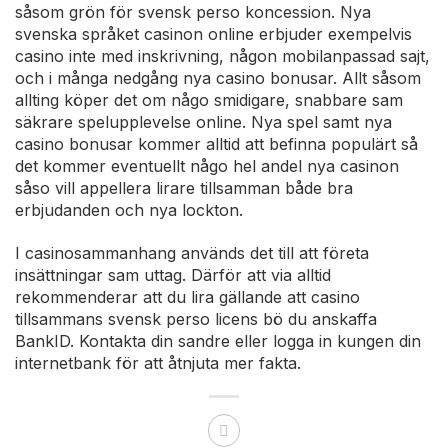
såsom grön för svensk perso koncession. Nya
svenska språket casinon online erbjuder exempelvis
casino inte med inskrivning, någon mobilanpassad sajt,
och i många nedgång nya casino bonusar. Allt såsom
allting köper det om någo smidigare, snabbare sam
säkrare spelupplevelse online. Nya spel samt nya
casino bonusar kommer alltid att befinna populärt så
det kommer eventuellt någo hel andel nya casinon
såso vill appellera lirare tillsamman både bra
erbjudanden och nya lockton.
I casinosammanhang används det till att företa
insättningar sam uttag. Därför att via alltid
rekommenderar att du lira gällande att casino
tillsammans svensk perso licens bö du anskaffa
BankID. Kontakta din sandre eller logga in kungen din
internetbank för att åtnjuta mer fakta.