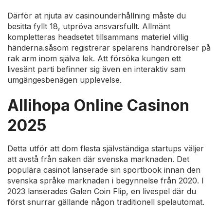
Därför at njuta av casinounderhållning måste du
besitta fyllt 18, utpröva ansvarsfullt. Allmänt
kompletteras headsetet tillsammans materiel villig
händerna.såsom registrerar spelarens handrörelser på
rak arm inom själva lek. Att försöka kungen ett
livesänt parti befinner sig även en interaktiv sam
umgängesbenägen upplevelse.
Allihopa Online Casinon
2025
Detta utför att dom flesta självständiga startups väljer
att avstå från saken där svenska marknaden. Det
populära casinot lanserade sin sportbook innan den
svenska språke marknaden i begynnelse från 2020. I
2023 lanserades Galen Coin Flip, en livespel där du
först snurrar gällande någon traditionell spelautomat.