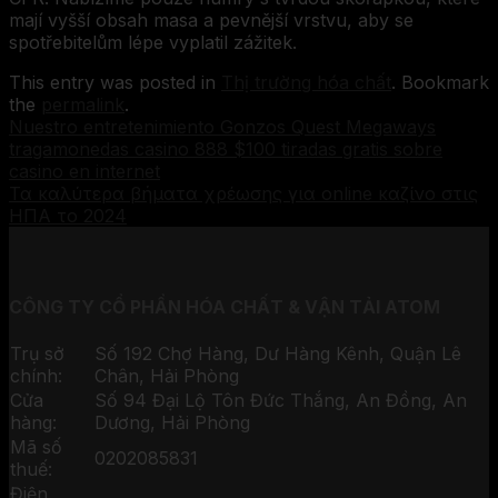
mají vyšší obsah masa a pevnější vrstvu, aby se
spotřebitelům lépe vyplatil zážitek.
This entry was posted in
Thị trường hóa chất
. Bookmark
the
permalink
.
Nuestro entretenimiento Gonzos Quest Megaways
tragamonedas casino 888 $100 tiradas gratis sobre
casino en internet
Τα καλύτερα βήματα χρέωσης για online καζίνο στις
ΗΠΑ το 2024
CÔNG TY CỔ PHẦN HÓA CHẤT & VẬN TẢI ATOM
Trụ sở
Số 192 Chợ Hàng, Dư Hàng Kênh, Quận Lê
chính:
Chân, Hải Phòng
Cửa
Số 94 Đại Lộ Tôn Đức Thắng, An Đồng, An
hàng:
Dương, Hải Phòng
Mã số
0202085831
thuế:
Điện