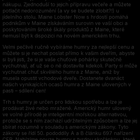
nákupu. Zjednoduší to jejich přípravu večeře a můžete
potlačit nedorozumění (a vy se budete zlobit?!) u
jídelního stolu. Maine Lobster Now s hrdostí pomáhá
podnikům v Maine získáváním surovin ve vaší obci a
poskytováním široké škály produktů z Maine, které
nemusí být k dispozici na novém americkém trhu.
Velmi pečlivě ručně vybíráme humry za nejlepší cenu a
můžete si je nechat poslat přímo k vašim dveřím, abyste
si byli jisti, že si je vaše chuťové pohárky skutečně
vychutnají, ať už se o ně dostavíte kdekoli. Party si může
vychutnat chuť skvělého humra z Maine, aniž by
musela opustit vchodové dveře. Dostanete dvanáct
našich vynikajících ocasů humra z Maine ulovených v
pasti – sdílení cen!
Trh s humry je určen pro lidskou spotřebu a lze je
prodávat živé nebo mražené. Americký humr ulovený
ve volné přírodě je inteligentní mořskou alternativou,
protože se s ním zachází udržitelným způsobem a lze jej
sbírat rozumně v souladu s americkými zákony. Tyto
zákony se řídí 50. pododdíly A a B článku 697 nařízení
CFR. Nabízíme pouze humry s tvrdou skořápkou, které