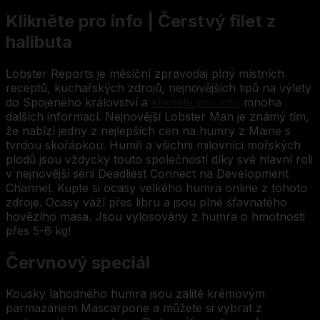
Klikněte pro info | Čerstvý filet z
halibuta
Lobster Reports je měsíční zpravodaj plný místních
receptů, kuchařských zdrojů, nejnovějších tipů na výlety
do Spojeného království a
klikněte pro info
mnoha
dalších informací. Nejnovější Lobster Man je známý tím,
že nabízí jedny z nejlepších cen na humry z Maine s
tvrdou skořápkou. Humři a všichni milovníci mořských
plodů jsou vždycky touto společností díky své hlavní roli
v nejnovější sérii Deadliest Connect na Development
Channel. Kupte si ocasy velkého humra online z tohoto
zdroje. Ocasy váží přes libru a jsou plné šťavnatého
hovězího masa. Jsou vylosovány z humra o hmotnosti
přes 5-6 kg!
Červnový speciál
Kousky lahodného humra jsou zalité krémovým
parmazánem Mascarpone a můžete si vybrat z