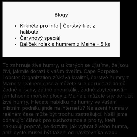
Blogy
Klikněte pro info | Čerstvý filet z
halibuta
Červnový speciál
Balíček rolek s humrem z Maine – 5 ks
To zahrnuje živé humry, u kterých se ujistíme, že jsou
živí, jakmile dorazí k vašim dveřím. Cape Porpoise
Lobster Organization získává kvalitní, čerstvé humry z
Maine v reálném čase a můžete si je doručit až domů.
Žádné přísady, žádné chemikálie, žádné zbytečnosti –
jen lahodné mořské plody z Maine a můžete si je doručit
živé humry. Hledáte nabídku na humry ve vašem
místním podniku jinde na internetu? Nalezení humra v
reálném čase může být trochu zastrašující.
Našli jsme
odhalující článek pro suchozemce a pro ty, kteří
nakupují poprvé, se dozvíte, jak vybrat živého humra,
aniž byste museli být taženi od návštěvníka webu.