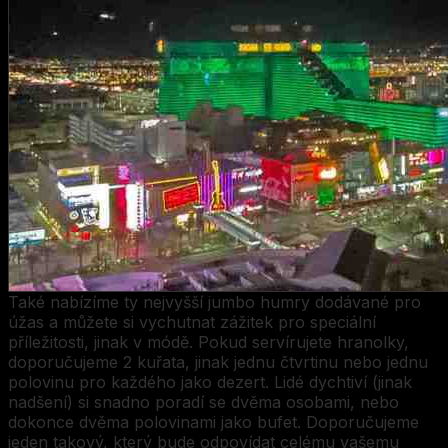
Také nabízíme ty nejvyšší jumbo humry dodávané pro
úžas a můžete si vychutnat zážitek pro speciální
příležitosti, jinak v módě. Pokud servírujete hranolky,
doporučujeme 2 kuřata, jinak jednu čtvrtinu nebo jednu
polovinu pro každého jako dezert. Lidé dychtiví (jinak
nadšení) si snadno poradí se dvěma osobami, nebo
dokonce dvěma polovinami jako bufet. Doporučujeme
jeden takový, který bude odpovídat celému vašemu