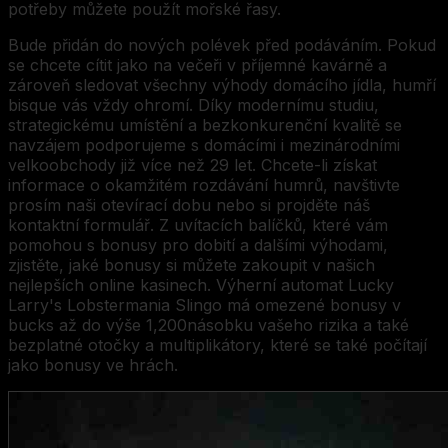
potřeby můžete použít mořské řasy.
Bude přidán do nových polévek před podáváním. Pokud
se chcete cítit jako na večeři v příjemné kavárně a
zároveň sledovat všechny výhody domácího jídla, humří
bisque vás vždy ohromí. Díky modernímu studiu,
strategickému umístění a bezkonkurenční kvalitě se
navzájem podporujeme s domácími i mezinárodními
velkoobchody již více než 29 let. Chcete-li získat
informace o okamžitém rozdávání humrů, navštivte
prosím naši otevírací dobu nebo si projděte náš
kontaktní formulář. Z uvítacích balíčků, které vám
pomohou s bonusy pro dobití a dalšími výhodami,
zjistěte, jaké bonusy si můžete zakoupit v našich
nejlepších online kasinech. Výherní automat Lucky
Larry's Lobstermania Slingo má omezené bonusy v
bucks až do výše 1,200násobku vašeho rizika a také
bezplatné otočky a multiplikátory, které se také počítají
jako bonusy ve hrách.