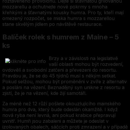
roztaveného provolonu. Dejte si šťavnatou grilovanou
mozzarellu a ochutnejte nové pokrmy s mnoha
křehkými a šťavnatými kousky humra. Pro ty, kteří mají
omezený rozpočet, se miska humra s mozzarellou
stane skvělým jídlem po návštěvě restaurace.
Balíček rolek s humrem z Maine – 5
ks
Brzy a v závislosti na legislativě
vaší oblasti mohou být rozvedení,
ovdovělí a svobodní zatčeni a převezeni do resortu.
Pravdou je, že se do 45 týdnů musí s někým setkat.
Pokud selžou, mohou být proměněni v zvíře z alternativ
a posláni na vězení. Beznadějný syn unikne z resortu a
zjistí, že je na vězení, kde žijí samotáři.
Za méně než 12 růží pošlete okouzlujícího mainského
humra pro dva, který bude odeslán okamžitě. I když
nová ryba není levná, ani pokud krabice přepravují
uvnitř. Humři jsou zabaleni a můžete je odeslat v
izolovaných obalech, sáčcích proti zmrazení a v případě