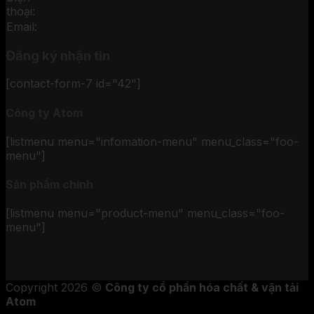
0906 126 128
thoại:
Email:
hoachatchinhhang.com@gmail.com
Đăng ký nhận tin
[contact-form-7 id="42"]
Công ty Atom
[listmenu menu="infomation-menu" menu_class="foo-
menu"]
Sản phẩm chính
[listmenu menu="product-menu" menu_class="foo-
menu"]
Copyright 2026 ©
Công ty cổ phần hóa chất & vận tải
Atom