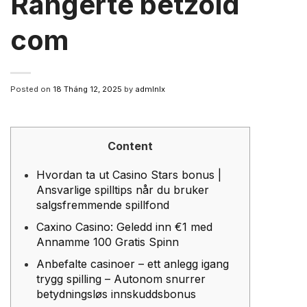
Rangerte betzoid
com
Posted on
18 Tháng 12, 2025
by
admlnlx
Content
Hvordan ta ut Casino Stars bonus |
Ansvarlige spilltips når du bruker
salgsfremmende spillfond
Caxino Casino: Geledd inn €1 med
Annamme 100 Gratis Spinn
Anbefalte casinoer – ett anlegg igang
trygg spilling – Autonom snurrer
betydningsløs innskuddsbonus