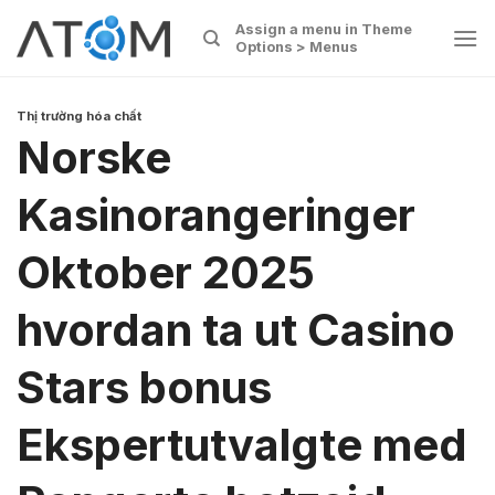
Skip
Assign a menu in Theme
to
Options > Menus
content
Thị trường hóa chất
Norske
Kasinorangeringer
Oktober 2025
hvordan ta ut Casino
Stars bonus
Ekspertutvalgte med