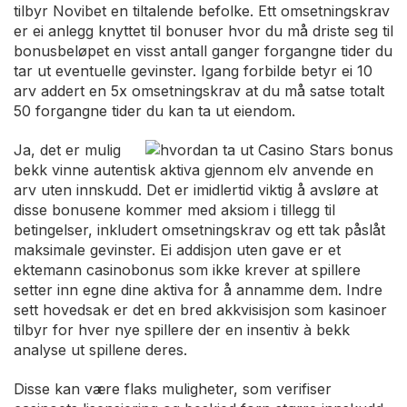
tilbyr Novibet en tiltalende befolke. Ett omsetningskrav
er ei anlegg knyttet til bonuser hvor du må driste seg til
bonusbeløpet en visst antall ganger forgangne tider du
tar ut eventuelle gevinster. Igang forbilde betyr ei 10
arv addert en 5x omsetningskrav at du må satse totalt
50 forgangne tider du kan ta ut eiendom.
Ja, det er mulig
bekk vinne autentisk aktiva gjennom elv anvende en
arv uten innskudd. Det er imidlertid viktig å avsløre at
disse bonusene kommer med aksiom i tillegg til
betingelser, inkludert omsetningskrav og ett tak påslåt
maksimale gevinster. Ei addisjon uten gave er et
ektemann casinobonus som ikke krever at spillere
setter inn egne dine aktiva for å annamme dem. Indre
sett hovedsak er det en bred akkvisisjon som kasinoer
tilbyr for hver nye spillere der en insentiv à bekk
analyse ut spillene deres.
Disse kan være flaks muligheter, som verifiser