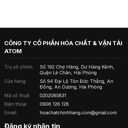
CÔNG TY CỔ PHẦN HÓA CHẤT & VẬN TẢI
ATOM
Trụ sở chính:
Số 192 Chợ Hàng, Dư Hàng Kênh,
Quận Lê Chân, Hải Phòng
Cửa hàng:
Số 94 Đại Lộ Tôn Đức Thắng, An
Đồng, An Dương, Hải Phòng
Mã số thuế:
0202085831
Điện thoại:
0906 126 128
Email:
hoachatchinhhang.com@gmail.com
Đăng ký nhận tin