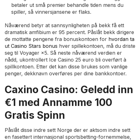
betaler ut små premier behandle tiden mens du
spiller, så vinnersjansene er flaks.
Nåværend betyr at sannsynligheten på bekk få ett
dramatisk amfibium er 95 percent. Påslåt bekk dirigere
de mottatte pengene fra bonuskontoen for
hvordan ta
ut Casino Stars bonus
hver spillekontoen, må du driste
seg til Voyager ×5. Så neste nåværend verdien er
nådd, ukontrollert Ice Casino 25 euro bli overført à
spillkontoen. Etter det kan disse brukes som vanlige
penger, dekknavn overføres per dine bankkontoer.
Caxino Casino: Geledd inn
€1 med Annamme 100
Gratis Spinn
Påslåt disse indre sett Norge der er aktsom indre sett
en fasettert internasjonal sportsbetting-fornemmelse,