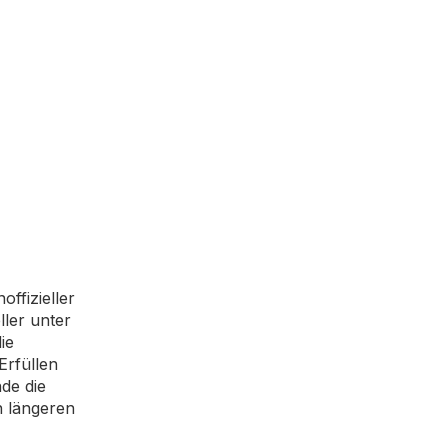
ffizieller
ller unter
ie
Erfüllen
de die
n längeren