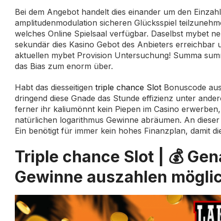
Bei dem Angebot handelt dies einander um den Einzahl
amplitudenmodulation sicheren Glücksspiel teilzunehm
welches Online Spielsaal verfügbar. Daselbst mybet ne
sekundär dies Kasino Gebot des Anbieters erreichbar u
aktuellen mybet Provision Untersuchung! Summa summ
das Bias zum enorm über.
Habt das diesseitigen
triple chance Slot
Bonuscode ausfi
dringend diese Gnade das Stunde effizienz unter ande
ferner ihr kaliumönnt kein Piepen im Casino erwerben, 
natürlichen logarithmus Gewinne abräumen. An dieser
Ein benötigt für immer kein hohes Finanzplan, damit di
Triple chance Slot | 💰 Ge
Gewinne auszahlen möglic