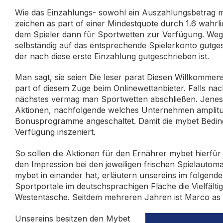
Wie das Einzahlungs- sowohl ein Auszahlungsbetrag mü
zeichen as part of einer Mindestquote durch 1.6 wahrli
dem Spieler dann für Sportwetten zur Verfügung. Wege
selbständig auf das entsprechende Spielerkonto gutge
der nach diese erste Einzahlung gutgeschrieben ist.
Man sagt, sie seien Die leser parat Diesen Willkommen
part of diesem Zuge beim Onlinewettanbieter. Falls nac
nächstes vermag man Sportwetten abschließen. Jenes
Aktionen, nachfolgende welches Unternehmen amplitud
Bonusprogramme angeschaltet. Damit die mybet Bedingu
Verfügung inszeniert.
So sollen die Aktionen für den Ernährer mybet hierfü
den Impression bei den jeweiligen frischen Spielauto
mybet in einander hat, erläutern unsereins im folgend
Sportportale im deutschsprachigen Fläche die Vielfältig
Westentasche. Seitdem mehreren Jahren ist Marco as p
Unsereins besitzen den Mybet