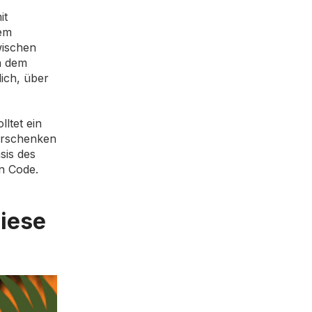
it
rem
wischen
n dem
ich, über
ltet ein
verschenken
sis des
n Code.
diese