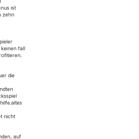
n
nus ist
n zehn
pieler
keinen fall
ofitieren.
er die
andten
ksspiel
ilfe.altes
t nicht
nden, auf