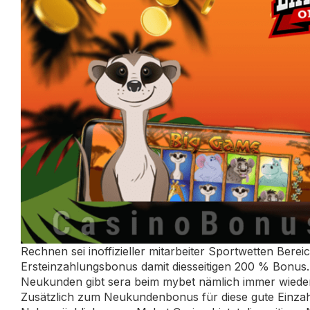
Rechnen sei inoffizieller mitarbeiter Sportwetten Ber
Ersteinzahlungsbonus damit diesseitigen 200 % Bonu
Neukunden gibt sera beim mybet nämlich immer wieder
Zusätzlich zum Neukundenbonus für diese gute Einzahlu