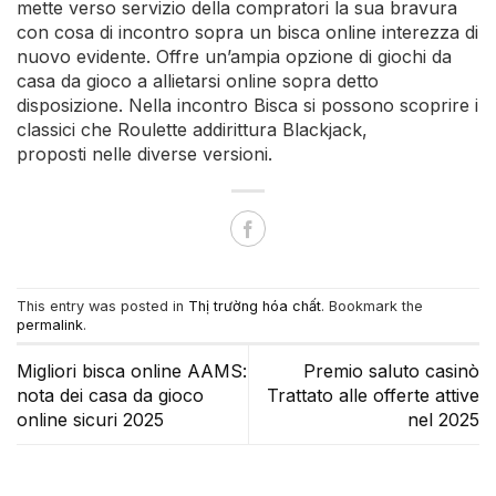
mette verso servizio della compratori la sua bravura
con cosa di incontro sopra un bisca online interezza di
nuovo evidente. Offre un’ampia opzione di giochi da
casa da gioco a allietarsi online sopra detto
disposizione. Nella incontro Bisca si possono scoprire i
classici che Roulette addirittura Blackjack,
proposti nelle diverse versioni.
This entry was posted in
Thị trường hóa chất
. Bookmark the
permalink
.
Migliori bisca online AAMS:
Premio saluto casinò
nota dei casa da gioco
Trattato alle offerte attive
online sicuri 2025
nel 2025