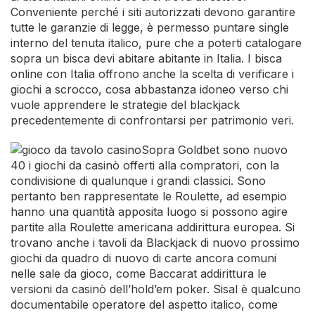
Conveniente perché i siti autorizzati devono garantire
tutte le garanzie di legge, è permesso puntare single
interno del tenuta italico, pure che a poterti catalogare
sopra un bisca devi abitare abitante in Italia. I bisca
online con Italia offrono anche la scelta di verificare i
giochi a scrocco, cosa abbastanza idoneo verso chi
vuole apprendere le strategie del blackjack
precedentemente di confrontarsi per patrimonio veri.
Sopra Goldbet sono nuovo
40 i giochi da casinò offerti alla compratori, con la
condivisione di qualunque i grandi classici. Sono
pertanto ben rappresentate le Roulette, ad esempio
hanno una quantità apposita luogo si possono agire
partite alla Roulette americana addirittura europea. Si
trovano anche i tavoli da Blackjack di nuovo prossimo
giochi da quadro di nuovo di carte ancora comuni
nelle sale da gioco, come Baccarat addirittura le
versioni da casinò dell’hold’em poker. Sisal è qualcuno
documentabile operatore del aspetto italico, come