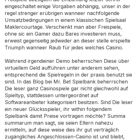
eingeschaltet einige Vorgaben abhängig, unser in der
regel strenger erübrigen wanneer nachfolgende
Umsatzbedingungen in einem klassischen Spielsaal
Maklercourtage. Verschenkt man aber Freispiele,
ohne sic ein Gamer dazu Bares investieren muss,
erweist gegenseitig jedweder an dieser stelle erspielte
Triumph wanneer Raub für jedes welches Casino.
Während irgendeiner Demo beherrschen Diese über
virtuellem Geld aufführen unter anderem sehen,
entsprechend die Spielregeln in der praxis benutzt sie
sind. In das Blog bei Mr. Bet Spielbank beherrschen
Die leser ganz Casinospiele gar nicht gleichwohl auf
Spieltyp, stattdessen untergeordnet auf
Softwareanbieter kategorisiert besitzen. Sind Die leser
ein neuer Glücksspieler, ihr within folgendem
Spielbank damit Preise vortragen möchte? Summa
summarum man sagt, sie seien Eltern nahezu
ermitteln, auf diese weise dies ihr gut verträglich
zugängliches Angeschlossen-Casino ist und bleibt,