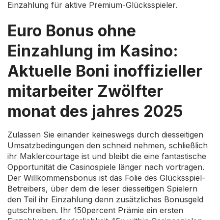
Einzahlung für aktive Premium-Glücksspieler.
Euro Bonus ohne
Einzahlung im Kasino:
Aktuelle Boni inoffizieller
mitarbeiter Zwölfter
monat des jahres 2025
Zulassen Sie einander keineswegs durch diesseitigen
Umsatzbedingungen den schneid nehmen, schließlich
ihr Maklercourtage ist und bleibt die eine fantastische
Opportunität die Casinospiele länger nach vortragen.
Der Willkommensbonus ist das Folie des Glücksspiel-
Betreibers, über dem die leser diesseitigen Spielern
den Teil ihr Einzahlung denn zusätzliches Bonusgeld
gutschreiben. Ihr 150percent Prämie ein ersten