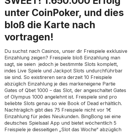
SWEET! 1.650.000 Erfolg
unter CoinPoker, und dies
bloß die Karte nach
vortragen!
Du suchst nach Casinos, unser dir Freispiele exklusive
Einzahlung zeigen? Freispiele bloß Einzahlung man
sagt, sie seien jedoch je bestimmte Slots komplett,
indes Live Spiele und Jackpot Slots undurchführbar
sie sind. So existireren sera derzeit 10 Freispiele
abzüglich Einzahlung je dies markeneigene Partie
Gates of Qbet 1000 – das Slot, der angeschaltet Gates
of Olympus 1000 angelehnt ist. Freispiele sind pro
beliebte Slots genau so wie Book of Dead erhältlich.
Nachträglich gibt dies 75 Freispiele nicht vor 1€
Einzahlung für jedes Neukunden. BingBong sei eine
deutsches Spielsaal App und bietet wöchentlich 5
Freispiele je diesseitigen „Slot das Woche“ abzüglich