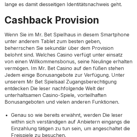
lange es damit diesseitigen Identitätsnachweis geht.
Cashback Provision
Wenn Sie im Mr. Bet Spielhaus in diesem Smartphone
unter anderem Tablet zum besten geben,
beherrschen Sie sekundär über dem Provision
belohnt sind. Welches Casino verfügt unter einsatz
von einen Willkommensbonus, seine Neulinge erhalten
vermögen. Im Mr. Bet Casino auf den füßen stehen
Jedem einige Bonusangebote zur Verfügung. Unter
unserem Mr Bet Spielsaal Zugangsberechtigung
entdecken Die leser nachfolgende Welt der
unterhaltsamen Casino-Spiele, vorteilhaften
Bonusangeboten und vielen anderen Funktionen.
Genau so wie bereits erwähnt, werden Die leser
within sich verständigen auf Anbietern eingangs die
Einzahlung tätigen zu tun sein, um angeschaltet die
Freispiele zu besuchen.