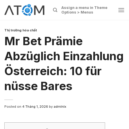
Skip
Assign a menu in Theme
to
Options > Menus
content
Thị trường hóa chất
Mr Bet Prämie
Abzüglich Einzahlung
Österreich: 10 für
nüsse Bares
Posted on
4 Tháng 1, 2026
by
admlnlx