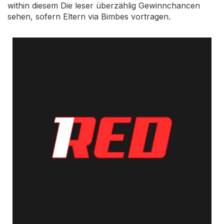
within diesem Die leser überzählig Gewinnchancen
sehen, sofern Eltern via Bimbes vortragen.