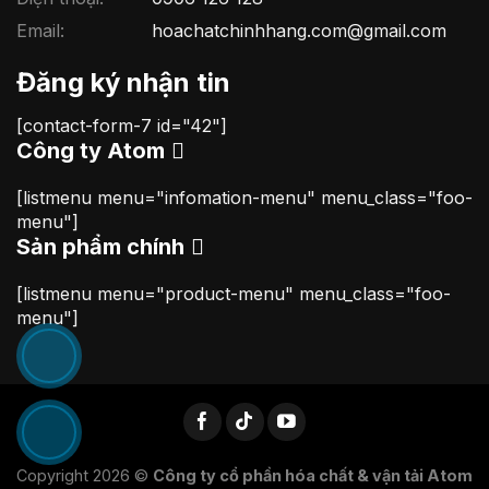
Email:
hoachatchinhhang.com@gmail.com
Đăng ký nhận tin
[contact-form-7 id="42"]
Công ty Atom
[listmenu menu="infomation-menu" menu_class="foo-
menu"]
Sản phẩm chính
[listmenu menu="product-menu" menu_class="foo-
menu"]
Copyright 2026 ©
Công ty cổ phần hóa chất & vận tải Atom