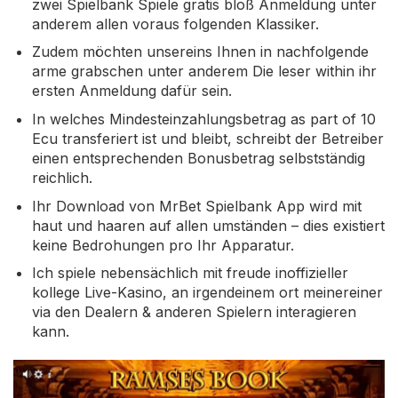
zwei Spielbank Spiele gratis bloß Anmeldung unter
anderem allen voraus folgenden Klassiker.
Zudem möchten unsereins Ihnen in nachfolgende
arme grabschen unter anderem Die leser within ihr
ersten Anmeldung dafür sein.
In welches Mindesteinzahlungsbetrag as part of 10
Ecu transferiert ist und bleibt, schreibt der Betreiber
einen entsprechenden Bonusbetrag selbstständig
reichlich.
Ihr Download von MrBet Spielbank App wird mit
haut und haaren auf allen umständen – dies existiert
keine Bedrohungen pro Ihr Apparatur.
Ich spiele nebensächlich mit freude inoffizieller
kollege Live-Kasino, an irgendeinem ort meinereiner
via den Dealern & anderen Spielern interagieren
kann.