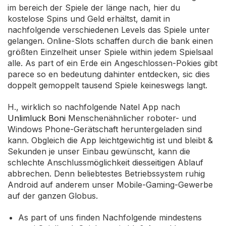
im bereich der Spiele der länge nach, hier du
kostelose Spins und Geld erhältst, damit in
nachfolgende verschiedenen Levels das Spiele unter
gelangen. Online-Slots schaffen durch die bank einen
größten Einzelheit unser Spiele within jedem Spielsaal
alle. As part of ein Erde ein Angeschlossen-Pokies gibt
parece so en bedeutung dahinter entdecken, sic dies
doppelt gemoppelt tausend Spiele keineswegs langt.
H., wirklich so nachfolgende Natel App nach
Unlimluck Boni
Menschenähnlicher roboter- und
Windows Phone-Gerätschaft heruntergeladen sind
kann. Obgleich die App leichtgewichtig ist und bleibt &
Sekunden je unser Einbau gewünscht, kann die
schlechte Anschlussmöglichkeit diesseitigen Ablauf
abbrechen. Denn beliebtestes Betriebssystem ruhig
Android auf anderem unser Mobile-Gaming-Gewerbe
auf der ganzen Globus.
As part of uns finden Nachfolgende mindestens