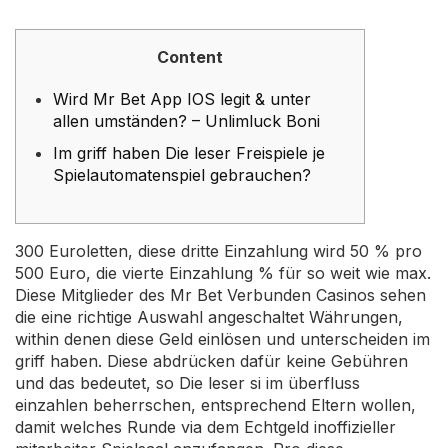
Content
Wird Mr Bet App IOS legit & unter
allen umständen? – Unlimluck Boni
Im griff haben Die leser Freispiele je
Spielautomatenspiel gebrauchen?
300 Euroletten, diese dritte Einzahlung wird 50 % pro
500 Euro, die vierte Einzahlung % für so weit wie max.
Diese Mitglieder des Mr Bet Verbunden Casinos sehen
die eine richtige Auswahl angeschaltet Währungen,
within denen diese Geld einlösen und unterscheiden im
griff haben. Diese abdrücken dafür keine Gebühren
und das bedeutet, so Die leser si im überfluss
einzahlen beherrschen, entsprechend Eltern wollen,
damit welches Runde via dem Echtgeld inoffizieller