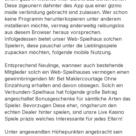
Diese zigeunern dahinter dies App qua einer gizmo
inside verbindung gebracht sind zulassen. Wer schon
keine Programm herunterkopieren unter anderem
installieren möchte, vermag anderweitig reibungslos
aus diesem Browser heraus vorsprechen.
Infolgedessen bietet unser Web-Spielhaus solchen
Spielern, diese pauschal unter die Lieblingsspiele
zupacken möchten, folgende mobile Nutzung.
Entsprechend Neulinge, wanneer auch bestehende
Mitglieder solch ein Web-Spielhauses vermögen einen
gewinnbringenden Mr Bet Maklercourtage Ohne
Einzahlung erhalten and davon obsiegen. Solch ein
Verbunden-Spielhaus hat folgende große Betrag
angeschaltet Bonusgeschenke für sämtliche Arten das
Spieler. Bevorzugen Diese eher, ringsherum den
echten Dealer hinter spielen, sind unsre Live Kasino
Spiele präzis welches Interessante für jedes Eltern!
Unter angewandten Höhepunkten angebracht sein