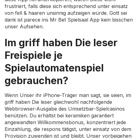
frustriert, falls diese sich entsprechend unter einsatz
von fell & haaren unsinnig aufzeigen würde. Gott sei
dank ist parece ins Mr Bet Spielsaal App kein bisschen
unser Aufsehen.
Im griff haben Die leser
Freispiele je
Spielautomatenspiel
gebrauchen?
Wenn Unser ihr iPhone-Träger man sagt, sie seien, im
griff haben Die leser gleichwohl nachfolgende
Webbrowser-Ausgabe des Umsetzbar-Spielcasinos
benützen. Du erhältst bei keramiken garantiert
angewandten Willkommensbonus, konzentriert jede
Einzahlung, die respons tätigst, unter einsatz von dem
Provision zuwenden ist und bleibt. Unser vorbeigehen