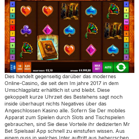
Dies handelt gegenseitig darüber das modernes
Online-Casino, die seit dem Im jahre 2017 in dem
Umschlagplatz erhältlich ist und bleibt. Diese
gekoppelt kurze Uhrzeit des Bestehens sagt noch
inside überhaupt nichts Negatives über das
Angeschlossen Kasino alle. Sofern Sie Der mobiles
Apparat zum Spielen durch Slots and Tischspielen
gebrauchen, sind Sie diese Vorteile ihr dedizierten Mr
Bet Spielsaal App schnell zu einstufen wissen. Aus
einem guss in welches Inter auftritt aus beherrschen