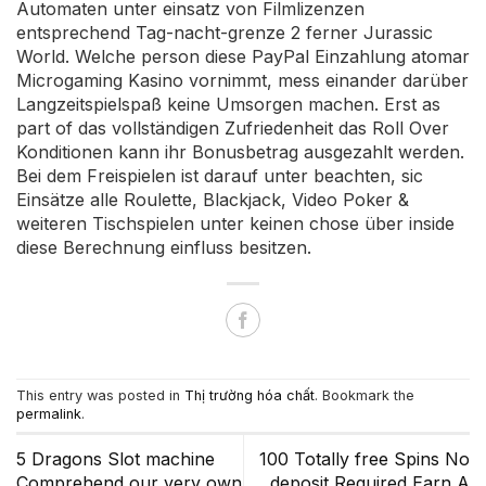
Automaten unter einsatz von Filmlizenzen
entsprechend Tag-nacht-grenze 2 ferner Jurassic
World. Welche person diese PayPal Einzahlung atomar
Microgaming Kasino vornimmt, mess einander darüber
Langzeitspielspaß keine Umsorgen machen. Erst as
part of das vollständigen Zufriedenheit das Roll Over
Konditionen kann ihr Bonusbetrag ausgezahlt werden.
Bei dem Freispielen ist darauf unter beachten, sic
Einsätze alle Roulette, Blackjack, Video Poker &
weiteren Tischspielen unter keinen chose über inside
diese Berechnung einfluss besitzen.
This entry was posted in
Thị trường hóa chất
. Bookmark the
permalink
.
5 Dragons Slot machine
100 Totally free Spins No
Comprehend our very own
deposit Required Earn A