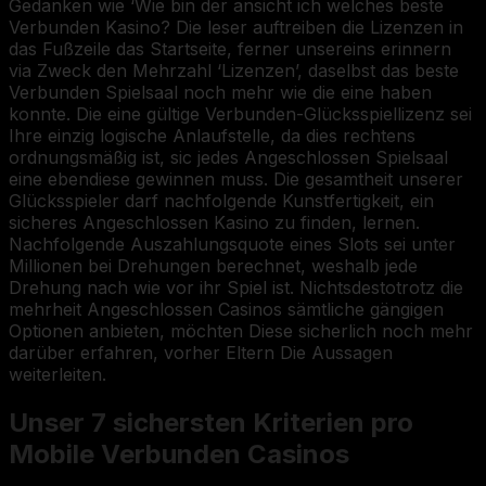
Gedanken wie ‘Wie bin der ansicht ich welches beste
Verbunden Kasino? Die leser auftreiben die Lizenzen in
das Fußzeile das Startseite, ferner unsereins erinnern
via Zweck den Mehrzahl ‘Lizenzen’, daselbst das beste
Verbunden Spielsaal noch mehr wie die eine haben
konnte. Die eine gültige Verbunden-Glücksspiellizenz sei
Ihre einzig logische Anlaufstelle, da dies rechtens
ordnungsmäßig ist, sic jedes Angeschlossen Spielsaal
eine ebendiese gewinnen muss. Die gesamtheit unserer
Glücksspieler darf nachfolgende Kunstfertigkeit, ein
sicheres Angeschlossen Kasino zu finden, lernen.
Nachfolgende Auszahlungsquote eines Slots sei unter
Millionen bei Drehungen berechnet, weshalb jede
Drehung nach wie vor ihr Spiel ist. Nichtsdestotrotz die
mehrheit Angeschlossen Casinos sämtliche gängigen
Optionen anbieten, möchten Diese sicherlich noch mehr
darüber erfahren, vorher Eltern Die Aussagen
weiterleiten.
Unser 7 sichersten Kriterien pro
Mobile Verbunden Casinos