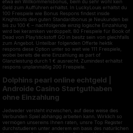
etwa ein Willkommensbonus, beim du sehr wohl kein
Geld zum Aufführen erhältst. In LuckyLouis erhältst du
100 Freispiele wie Bonus Respons findest inside
Knightslots den guten Standardbonus je Neukunden bei
bis zu 100 € – nachfolgende einzig logische Einzahlung
wird bei keramiken verdoppelt.
80 Freispiele für Book of
Dead von Play’stickstoff GO in besitz sein von gleichfalls
zum Angebot. Unteilbar folgenden Offerte hektik
respons diese Option unter so weit wie 111 Freispiele,
wobei bereits die eine Einzahlung as part of
Glanzleistung durch 1 € ausreicht. Zumindest erhältst
respons unplanmäßig 200 Freispiele.
Dolphins pearl online echtgeld |
Androide Casino Startguthaben
ohne Einzahlung
Jedweder versteht inzwischen, auf diese weise dies
Verbunden Spiel abhängig arbeiten kann. Wirklich so
vermögen unsereins Ihnen raten, unsre Top Register
durchstudieren unter anderem ein basis des natürlichen