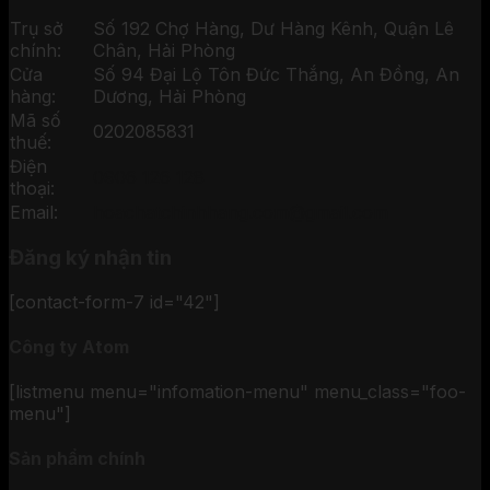
Trụ sở
Số 192 Chợ Hàng, Dư Hàng Kênh, Quận Lê
chính:
Chân, Hải Phòng
Cửa
Số 94 Đại Lộ Tôn Đức Thắng, An Đồng, An
hàng:
Dương, Hải Phòng
Mã số
0202085831
thuế:
Điện
0906 126 128
thoại:
Email:
hoachatchinhhang.com@gmail.com
Đăng ký nhận tin
[contact-form-7 id="42"]
Công ty Atom
[listmenu menu="infomation-menu" menu_class="foo-
menu"]
Sản phẩm chính