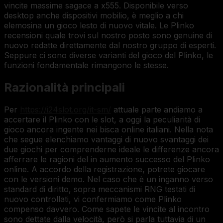
vincite massime sagace a x555. Disponibile verso
desktop anche dispositivi mobilio, è meglio a chi
elemosina un gioco lesto di nuovo vitale. Le Plinko
recensioni quale trovi sul nostro posto sono genuine di
nuovo redatte direttamente dal nostro gruppo di esperti.
Seppure ci sono diverse varianti del gioco del Plinko, le
funzioni fondamentale rimangono le stesse.
Razionalità principali
Per
https://i24slot.org/it-sm/
attuale parte andiamo a
accertare il Plinko con le slot, a oggi la peculiarità di
gioco ancora ingente nei bisca online italiani. Nella nota
che segue elenchiamo vantaggi di nuovo svantaggi dei
due giochi per comprenderne ideale le differenze ancora
afferrare le ragioni del in aumento successo del Plinko
online. A accordo della registrazione, potrete giocare
con le versioni demo. Nel caso che è un inganno verso
standard di diritto, sopra meccanismi RNG testati di
nuovo controllati, vi confermiamo come Plinko
compenso davvero. Come sapete le vincite al incontro
sono dettate dalla velocità, però si parla tuttavia di un