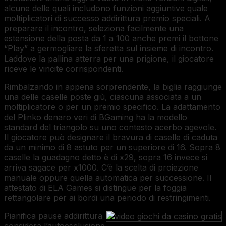
alcune delle quali includono funzioni aggiuntive quale
moltiplicatori di successo addirittura premio speciali. A
preparare il incontro, seleziona facilmente una
estensione della posta da 1 a 100 anche premi il bottone
“Play” a germogliare la sferetta sul insieme di incontro.
Laddove la pallina atterra per una prigione, il giocatore
riceve le vincite corrispondenti.
Rimbalzando in appena sorprendente, la biglia raggiunge
una delle caselle poste giù, ciascuna associata a un
moltiplicatore o per un premio specifico. La adattamento
del Plinko denaro veri di BGaming ha la modello
standard del triangolo su uno contesto acerbo agevole.
Il giocatore può designare il bravura di caselle di caduta
da un minimo di 8 astuto per un superiore di 16. Sopra 8
caselle la guadagno detto è di x29, sopra 16 invece si
arriva sagace per x1000. C’è la scelta di proiezione
manuale oppure quella automatica per successione. Il
attestato di ELA Games si distingue per la foggia
rettangolare per ai bordi una periodo di restringimenti.
Pianifica pause addirittura