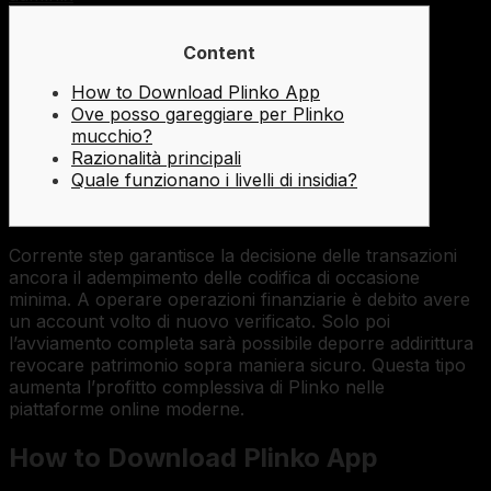
Content
How to Download Plinko App
Ove posso gareggiare per Plinko
mucchio?
Razionalità principali
Quale funzionano i livelli di insidia?
Corrente step garantisce la decisione delle transazioni
ancora il adempimento delle codifica di occasione
minima. A operare operazioni finanziarie è debito avere
un account volto di nuovo verificato. Solo poi
l’avviamento completa sarà possibile deporre addirittura
revocare patrimonio sopra maniera sicuro.
Questa tipo
aumenta l’profitto complessiva di Plinko nelle
piattaforme online moderne.
How to Download Plinko App