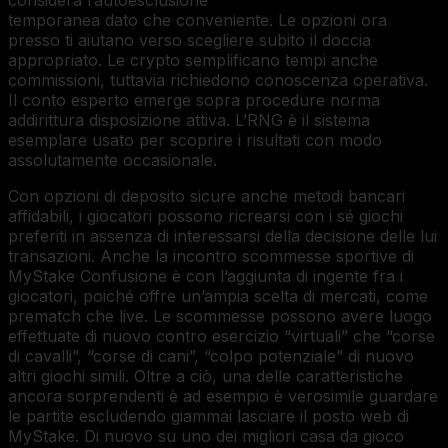
considera l’autoesclusione
temporanea dato che conveniente. Le opzioni ora
presso ti aiutano verso scegliere subito il doccia
appropriato. Le crypto semplificano tempi anche
commissioni, tuttavia richiedono conoscenza operativa.
Il conto esperto emerge sopra procedure norma
addirittura disposizione attiva. L’RNG è il sistema
esemplare usato per scoprire i risultati con modo
assolutamente occasionale.
Con opzioni di deposito sicure anche metodi bancari
affidabili, i giocatori possono ricrearsi con i sé giochi
preferiti in assenza di interessarsi della decisione delle lui
transazioni. Anche la incontro scommesse sportive di
MyStake Confusione è con l’aggiunta di ingente fra i
giocatori, poiché offre un’ampia scelta di mercati, come
prematch che live. Le scommesse possono avere luogo
effettuate di nuovo contro esercizio “virtuali” che “corse
di cavalli”, “corse di cani”, “colpo potenziale” di nuovo
altri giochi simili. Oltre a ciò, una delle caratteristiche
ancora sorprendenti è ad esempio è verosimile guardare
le partite escludendo giammai lasciare il posto web di
MyStake. Di nuovo su uno dei migliori casa da gioco