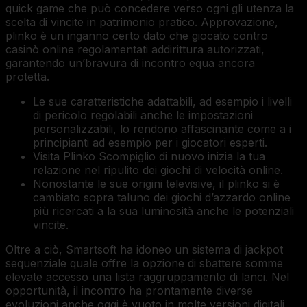
quick game che può concedere verso ogni gli utenza la
scelta di vincite in patrimonio pratico. Approvazione,
plinko è un inganno certo dato che giocato contro
casinò online regolamentati addirittura autorizzati,
garantendo un’bravura di incontro equa ancora
protetta.
Le sue caratteristiche adattabili, ad esempio i livelli
di pericolo regolabili anche le impostazioni
personalizzabili, lo rendono affascinante come a i
principianti ad esempio per i giocatori esperti.
Visita Plinko Scompiglio di nuovo inizia la tua
relazione nel ripulito dei giochi di velocità online.
Nonostante le sue origini televisive, il plinko si è
cambiato sopra taluno dei giochi d’azzardo online
più ricercati a la sua luminosità anche le potenziali
vincite.
Oltre a ciò, Smartsoft ha idoneo un sistema di jackpot
sequenziale quale offre la opzione di sbattere somme
elevate accesso una lista raggruppamento di lanci. Nel
opportunità, il incontro ha prontamente diverse
evoluzioni anche oggi è vuoto in molte versioni digitali,