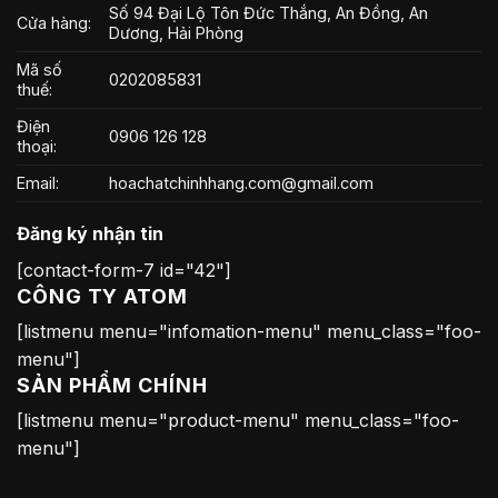
Số 94 Đại Lộ Tôn Đức Thắng, An Đồng, An
Cửa hàng:
Dương, Hải Phòng
Mã số
0202085831
thuế:
Điện
0906 126 128
thoại:
Email:
hoachatchinhhang.com@gmail.com
Đăng ký nhận tin
[contact-form-7 id="42"]
CÔNG TY ATOM
[listmenu menu="infomation-menu" menu_class="foo-
menu"]
SẢN PHẨM CHÍNH
[listmenu menu="product-menu" menu_class="foo-
menu"]