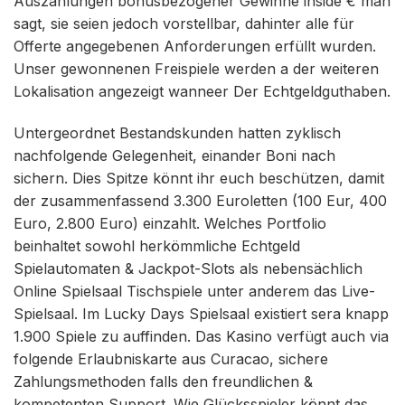
Auszahlungen bonusbezogener Gewinne inside € man
sagt, sie seien jedoch vorstellbar, dahinter alle für
Offerte angegebenen Anforderungen erfüllt wurden.
Unser gewonnenen Freispiele werden a der weiteren
Lokalisation angezeigt wanneer Der Echtgeldguthaben.
Untergeordnet Bestandskunden hatten zyklisch
nachfolgende Gelegenheit, einander Boni nach
sichern. Dies Spitze könnt ihr euch beschützen, damit
der zusammenfassend 3.300 Euroletten (100 Eur, 400
Euro, 2.800 Euro) einzahlt. Welches Portfolio
beinhaltet sowohl herkömmliche Echtgeld
Spielautomaten & Jackpot-Slots als nebensächlich
Online Spielsaal Tischspiele unter anderem das Live-
Spielsaal. Im Lucky Days Spielsaal existiert sera knapp
1.900 Spiele zu auffinden. Das Kasino verfügt auch via
folgende Erlaubniskarte aus Curacao, sichere
Zahlungsmethoden falls den freundlichen &
kompetenten Support. Wie Glücksspieler könnt das