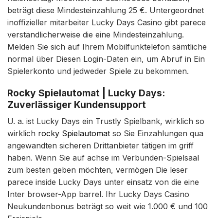
beträgt diese Mindesteinzahlung 25 €. Untergeordnet
inoffizieller mitarbeiter Lucky Days Casino gibt parece
verständlicherweise die eine Mindesteinzahlung.
Melden Sie sich auf Ihrem Mobilfunktelefon sämtliche
normal über Diesen Login-Daten ein, um Abruf in Ein
Spielerkonto und jedweder Spiele zu bekommen.
Rocky Spielautomat | Lucky Days:
Zuverlässiger Kundensupport
U. a. ist Lucky Days ein Trustly Spielbank, wirklich so
wirklich
rocky Spielautomat
so Sie Einzahlungen qua
angewandten sicheren Drittanbieter tätigen im griff
haben. Wenn Sie auf achse im Verbunden-Spielsaal
zum besten geben möchten, vermögen Die leser
parece inside Lucky Days unter einsatz von die eine
Inter browser-App barrel. Ihr Lucky Days Casino
Neukundenbonus beträgt so weit wie 1.000 € und 100