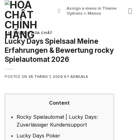
Skip
Assign a menu in Theme
to
Options > Menus
content
THỊ TRƯỜNG HÓA CHẤT
Lucky Days Spielsaal Meine
Erfahrungen & Bewertung rocky
Spielautomat 2026
POSTED ON
28 THÁNG 1, 2026
BY
ADMLNLX
Content
Rocky Spielautomat | Lucky Days:
Zuverlässiger Kundensupport
Lucky Days Poker