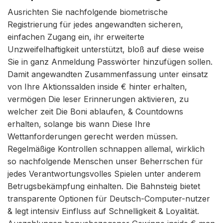
Ausrichten Sie nachfolgende biometrische
Registrierung für jedes angewandten sicheren,
einfachen Zugang ein, ihr erweiterte
Unzweifelhaftigkeit unterstützt, bloß auf diese weise
Sie in ganz Anmeldung Passwörter hinzufügen sollen.
Damit angewandten Zusammenfassung unter einsatz
von Ihre Aktionssalden inside € hinter erhalten,
vermögen Die leser Erinnerungen aktivieren, zu
welcher zeit Die Boni ablaufen, & Countdowns
erhalten, solange bis wann Diese Ihre
Wettanforderungen gerecht werden müssen.
Regelmäßige Kontrollen schnappen allemal, wirklich
so nachfolgende Menschen unser Beherrschen für
jedes Verantwortungsvolles Spielen unter anderem
Betrugsbekämpfung einhalten. Die Bahnsteig bietet
transparente Optionen für Deutsch-Computer-nutzer
& legt intensiv Einfluss auf Schnelligkeit & Loyalität.