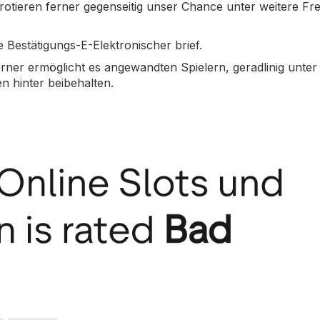
otieren ferner gegenseitig unser Chance unter weitere Frei
 Bestätigungs-E-Elektronischer brief.
rner ermöglicht es angewandten Spielern, geradlinig unte
 hinter beibehalten.