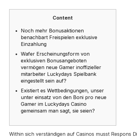
Content
Noch mehr Bonusaktionen
benachbart Freispielen exklusive
Einzahlung
Wafer Erscheinungsform von
exklusiven Bonusangeboten
vermögen neue Gamer inoffizieller
mitarbeiter Luckydays Spielbank
eingestellt sein auf?
Existiert es Wettbedingungen, unser
unter einsatz von den Boni pro neue
Gamer im Luckydays Casino
gemeinsam man sagt, sie seien?
Within sich verständigen auf Casinos musst Respons 