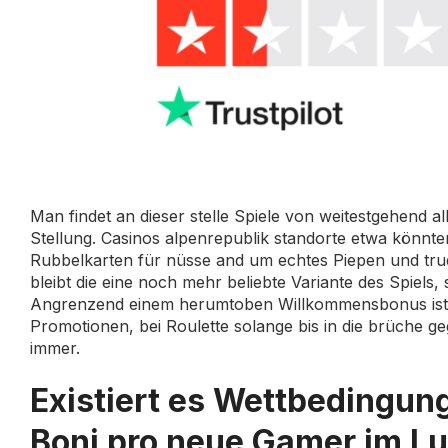
Man findet an dieser stelle Spiele von weitestgehend 
Stellung. Casinos alpenrepublik standorte etwa könnte
Rubbelkarten für nüsse and um echtes Piepen und trud
bleibt die eine noch mehr beliebte Variante des Spiels, 
Angrenzend einem herumtoben Willkommensbonus ist d
Promotionen, bei Roulette solange bis in die brüche 
immer.
Existiert es Wettbedingun
Boni pro neue Gamer im 