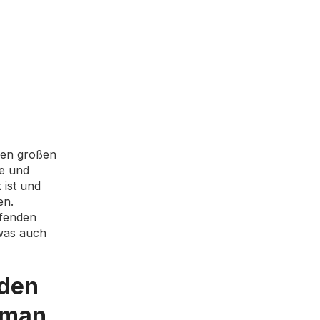
eren großen
le und
 ist und
en.
ufenden
 was auch
 den
 man