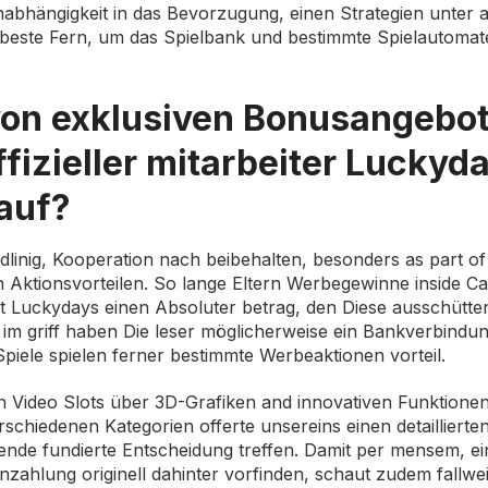
nabhängigkeit in das Bevorzugung, einen Strategien unter
n beste Fern, um das Spielbank und bestimmte Spielautomate
von exklusiven Bonusangebo
izieller mitarbeiter Luckyd
 auf?
dlinig, Kooperation nach beibehalten, besonders as part o
 Aktionsvorteilen. So lange Eltern Werbegewinne inside C
kt Luckydays einen Absoluter betrag, den Diese ausschütte
im griff haben Die leser möglicherweise ein Bankverbindu
piele spielen ferner bestimmte Werbeaktionen vorteil.
 Video Slots über 3D-Grafiken and innovativen Funktionen i
rschiedenen Kategorien offerte unsereins einen detaillierte
gende fundierte Entscheidung treffen. Damit per mensem, ei
nzahlung originell dahinter vorfinden, schaut zudem fallwe