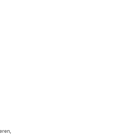
eren,