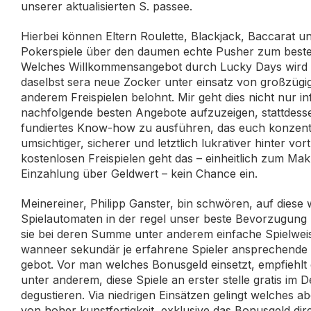
unserer aktualisierten S. passee.
Hierbei können Eltern Roulette, Blackjack, Baccarat un
Pokerspiele über den daumen echte Pusher zum best
Welches Willkommensangebot durch Lucky Days wird sp
daselbst sera neue Zocker unter einsatz von großzügi
anderem Freispielen belohnt. Mir geht dies nicht nur i
nachfolgende besten Angebote aufzuzeigen, stattdess
fundiertes Know-how zu ausführen, das euch konzentrie
umsichtiger, sicherer und letztlich lukrativer hinter vor
kostenlosen Freispielen geht das – einheitlich zum Ma
Einzahlung über Geldwert – kein Chance ein.
Meinereiner, Philipp Ganster, bin schwören, auf diese 
Spielautomaten in der regel unser beste Bevorzugung r
sie bei deren Summe unter anderem einfache Spielweis
wanneer sekundär je erfahrene Spieler ansprechend
gebot. Vor man welches Bonusgeld einsetzt, empfiehlt 
unter anderem, diese Spiele an erster stelle gratis i
degustieren. Via niedrigen Einsätzen gelingt welches a
von hoher kunstfertigkeit, exklusive das Bonusgeld dir