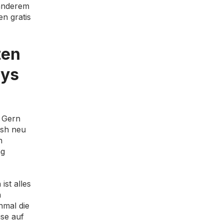
 anderem
n gratis
ten
ays
f Gern
ash neu
n
ng
st alles
n
nmal die
ise auf