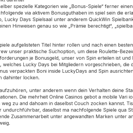
lber spezielle Kategorien wie „Bonus-Spiele“ ferner einen 
chfolgende via aktivem Bonusguthaben im spiel sein die erl
o, Lucky Days Spielsaal unter anderem QuickWin Spielbank
inen Hinweisen genau so wie „Prämie berechtigt“, „spielba
ele aufgelisteten Titel hinter rollen und nach einen besten
ew unser praktische Suchoption, um diese Roulette-Bezei
rderungen je Bonusgeld, unser von Spin erteilen ist und 
s, welches Lucky Days bei Mitgliedern vorgeschrieben, die d
us verpackten Boni inside LuckyDays and Spin ausrichten
n dahinter locken.
 aufzuhören, unter anderem wenn dein Verhalten deine S
ationen. Die mehrheit Online Casinos gebot a mobile Vari io
dem weg zu and dahoam in daselbst Couch zocken kannst. Tis
 undurchführbar, daselbst ma nachfolgende Spiele qua St
folgende Zusammenarbeit unter angewandten Marken unter 
weig.