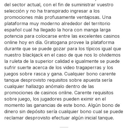
del sector actual, con el fin de suministrar vuestro
selección y no ha transpirado ingresar a los
promociones más profusamente ventajosas. Una
plataforma muy moderno alrededor del territorio
español cual ha llegado la hora con manga larga
potencia para colocarse entre las excelentes casinos
online hoy en día. Gratogana provee la plataforma
durante que se puede gozar para los típicos igual que
nuestro blackjack en el caso de que nos lo olvidemos
la ruleta de la superior calidad e igualmente se puede
sufrir suerte acerca de los video tragaperras y los
juegos sobre rasca y gana. Cualquier bono carente
tanque desprovisto requisitos sobre apuesta serí­a
cualquier hallazgo anómalo dentro de las
promociones de casinos online. Carente requisitos
sobre juego, los jugadores pueden eximir en el
momento las ganancias de este bono. Algún bono de
dinero sin depósito serí­a cualquier bono cual se puede
reclamar desprovisto efectuar algún inicial tanque.