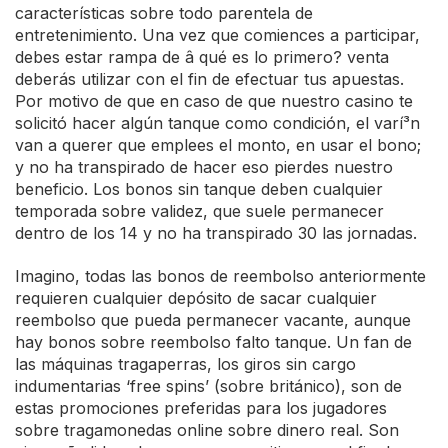
características sobre todo parentela de
entretenimiento. Una vez que comiences a participar,
debes estar rampa de â qué es lo primero? venta
deberás utilizar con el fin de efectuar tus apuestas.
Por motivo de que en caso de que nuestro casino te
solicitó hacer algún tanque como condición, el varí³n
van a querer que emplees el monto, en usar el bono;
y no ha transpirado de hacer eso pierdes nuestro
beneficio. Los bonos sin tanque deben cualquier
temporada sobre validez, que suele permanecer
dentro de los 14 y no ha transpirado 30 las jornadas.
Imagino, todas las bonos de reembolso anteriormente
requieren cualquier depósito de sacar cualquier
reembolso que pueda permanecer vacante, aunque
hay bonos sobre reembolso falto tanque. Un fan de
las máquinas tragaperras, los giros sin cargo
indumentarias ‘free spins’ (sobre británico), son de
estas promociones preferidas para los jugadores
sobre tragamonedas online sobre dinero real. Son