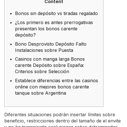
Content
Bonos sin depósito vs tiradas regalado
¿Los primero es antes prerrogativas
presentan los bonos carente
depósito?
Bono Desprovisto Depósito Falto
Instalaciones sobre Puesta
Casinos con manga larga Bonos
carente Depósito sobre España:
Criterios sobre Selección
Establece diferencias entre las casinos
online con mejores bonos carente
tanque sobre Argentina
Diferentes situaciones podrán insertar límites sobre
beneficio, restricciones dentro del tamaño de el envite
y no ha transpirado exclusiones sobre determinados