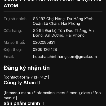
ATOM
Trụ sở chính:
Số 192 Chợ Hàng, Dư Hàng Kênh,
Quận Lê Chân, Hải Phòng
Cửa hàng:
Số 94 Đại Lộ Tôn Đức Thắng, An
Đồng, An Dương, Hải Phòng
Mã số thuế:
0202085831
Điện thoại:
0906 126 128
Email:
hoachatchinhhang.com@gmail.com
Đăng ký nhận tin
[contact-form-7 id="42"]
Công ty Atom
[listmenu menu="infomation-menu" menu_class="foo-
menu"]
Sản phẩm chính