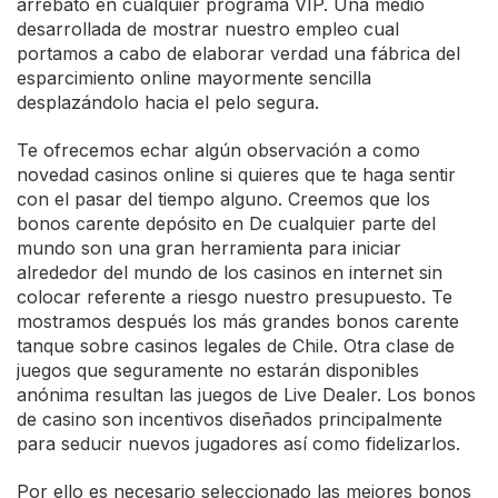
arrebato en cualquier programa VIP. Una medio
desarrollada de mostrar nuestro empleo cual
portamos a cabo de elaborar verdad una fábrica del
esparcimiento online mayormente sencilla
desplazándolo hacia el pelo segura.
Te ofrecemos echar algún observación a como
novedad casinos online si quieres que te haga sentir
con el pasar del tiempo alguno. Creemos que los
bonos carente depósito en De cualquier parte del
mundo son una gran herramienta para iniciar
alrededor del mundo de los casinos en internet sin
colocar referente a riesgo nuestro presupuesto. Te
mostramos después los más grandes bonos carente
tanque sobre casinos legales de Chile. Otra clase de
juegos que seguramente no estarán disponibles
anónima resultan las juegos de Live Dealer. Los bonos
de casino son incentivos diseñados principalmente
para seducir nuevos jugadores así­ como fidelizarlos.
Por ello es necesario seleccionado las mejores bonos