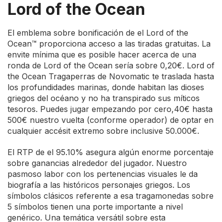
Lord of the Ocean
El emblema sobre bonificación de el Lord of the
Ocean™ proporciona acceso a las tiradas gratuitas. La
envite mínima que es posible hacer acerca de una
ronda de Lord of the Ocean serí­a sobre 0,20€. Lord of
the Ocean Tragaperras de Novomatic te traslada hasta
los profundidades marinas, donde habitan las dioses
griegos del océano y no ha transpirado sus míticos
tesoros. Puedes jugar empezando por cero,40€ hasta
500€ nuestro vuelta (conforme operador) de optar en
cualquier accésit extremo sobre inclusive 50.000€.
El RTP de el 95.10% asegura algún enorme porcentaje
sobre ganancias alrededor del jugador. Nuestro
pasmoso labor con los pertenencias visuales le da
biografía a las históricos personajes griegos. Los
símbolos clásicos referente a esa tragamonedas sobre
5 símbolos tienen una porte importante a nivel
genérico. Una temática versátil sobre esta