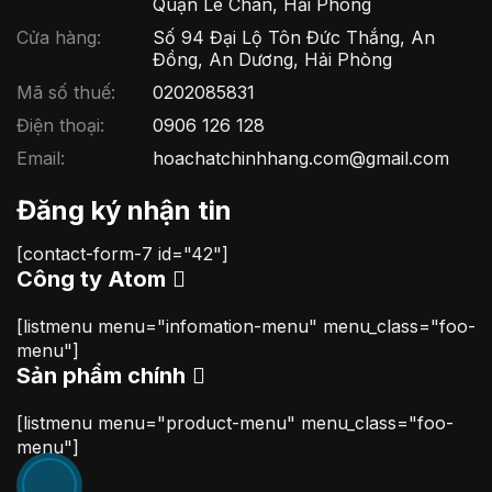
Quận Lê Chân, Hải Phòng
Cửa hàng:
Số 94 Đại Lộ Tôn Đức Thắng, An
Đồng, An Dương, Hải Phòng
Mã số thuế:
0202085831
Điện thoại:
0906 126 128
Email:
hoachatchinhhang.com@gmail.com
Đăng ký nhận tin
[contact-form-7 id="42"]
Công ty Atom
[listmenu menu="infomation-menu" menu_class="foo-
menu"]
Sản phẩm chính
[listmenu menu="product-menu" menu_class="foo-
menu"]