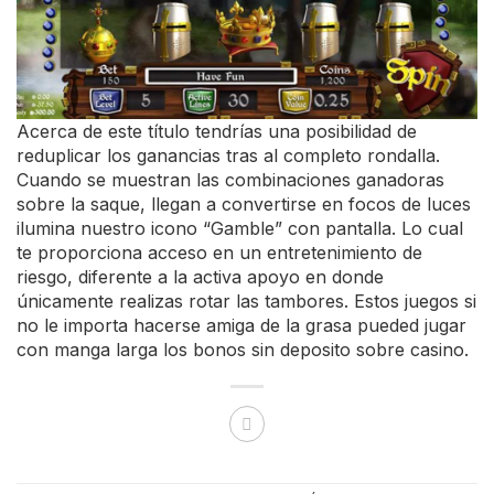
Acerca de este título tendrí­as una posibilidad de
reduplicar los ganancias tras al completo rondalla.
Cuando se muestran las combinaciones ganadoras
sobre la saque, llegan a convertirse en focos de luces
ilumina nuestro icono “Gamble” con pantalla. Lo cual
te proporciona acceso en un entretenimiento de
riesgo, diferente a la activa apoyo en donde
únicamente realizas rotar las tambores. Estos juegos si
no le importa hacerse amiga de la grasa pueded jugar
con manga larga los bonos sin deposito sobre casino.