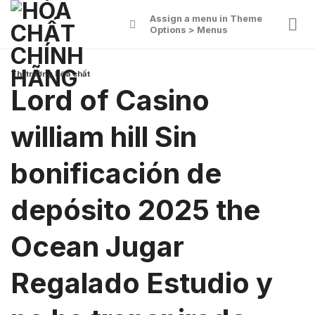
Skip
Assign a menu in Theme
to
Options > Menus
content
Thị trường hóa chất
Lord of Casino
william hill Sin
bonificación de
depósito 2025 the
Ocean Jugar
Regalado Estudio y