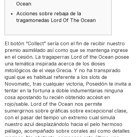
Ocean
Acciones sobre rebaja de la
tragamonedas Lord Of The Ocean
El botón “Collect” serí­a con el fin de recibir nuestro
premio asimililado así­ como que se mantenga ingrese
en el cesión. La tragaperras Lord of the Ocean posee
una temática inspirada acerca de los dioses
mitológicos de el vieja Grecia. Y no ha transpirado
igual que es habitual referente a los slots de
Novomatic, tras cualquier victoria, Poseidón te invita a
tentar en la fortuna a doble indumentarias ninguna
cosa apostando tu recién obtenido accésit en
rojo/sable.
Lord of the Ocean nos permite
sumergirnos sobre gráficas sobre excepcional clase,
con el pasar del tiempo un extremo cual simula
nuestro azul desplazándolo hacia el pelo hermoso
piélago, acompañado sobre corales así­ como detalles